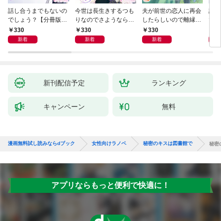
話し合うまでもないの
今世は長生きするつも
夫が前世の恋人に再会
話し
でしょう？【分冊版】
りなのでさようなら
したらしいので離縁し
でし
1
【分冊版】1
ます【分冊版】1
330
330
330
1,
新着
新着
新着
新刊配信予定
ランキング
キャンペーン
無料
漫画無料試し読みならdブック
女性向けラノベ
秘密のキスは図書館で
秘密
アプリならもっと便利で快適に！