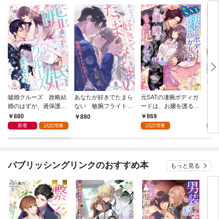
嘘婚クルーズ 政略結
あなたが好きでたまら
元SATの凄腕ボディガ
氷の
婚のはずが、過保護な
ない 敏腕フライトド
ードは、お嬢を護るだ
ノ令
御曹司が甘く蕩ける愛
クターはまじめな彼女
けじゃもの足りない
られ
880
869
8
880
を捧げてきます
をどこまでも愛したい
【SS付】
とら
新着
試読増量
試読増量
試
ん～
パブリッシングリンクのおすすめ本
もっと見る