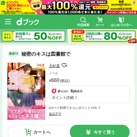
作品検索
カート
はじめての方へ
秘密のキスは図書館で
最新刊
玉紀直
ノベル
660
(税込)
6
pt
獲得
ポイント詳細
dカード利用でさらにポイント+2%
返品不可
カートへ
今すぐ買う