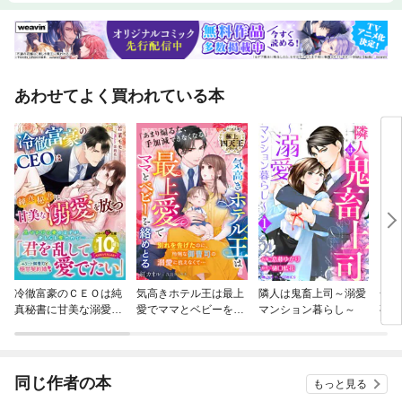
あわせてよく買われている本
冷徹富豪のＣＥＯは純
気高きホテル王は最上
隣人は鬼畜上司～溺愛
一途
真秘書に甘美な溺愛を
愛でママとベビーを絡
マンション暮らし～
夜に
放つ
めとる【極上四天王シ
リーズ】【電子限定S
S付き】
同じ作者の本
もっと見る