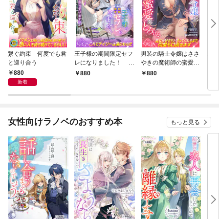
繋ぐ約束 何度でも君
王子様の期間限定セフ
男装の騎士令嬢はささ
工学
と巡り合う
レになりました！ 錬
やきの魔術師の蜜愛に
女
金術でヒミツのお薬を
とろける
たの
880
880
880
8
作っています
で施
新着
トと
女性向けラノベのおすすめ本
もっと見る