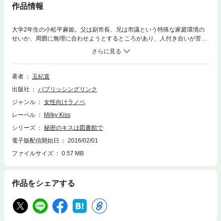
作品情報
大学2年生の小松平麻姫。父は副市長、兄は市議という特殊な家庭環境の
せいか、周囲に無理に合わせようとするところがあり、人付き合いが苦手
で、今まで男性とつきあったこともない。ある時、地域の図書館で視覚障
害者の子供と出会ったことをきっかけに、麻姫は読み聞かせのボランティ
アを始める。何かあるとすぐに泣いてしまう麻姫を見て、イケメン司書の
星野宗一郎（29歳）はある日思わずその唇を奪ってしまった。それから、
著者
玉紀直
彼は何かというと麻姫にキスを迫るようになる。そんな2人のもとに、突
出版社
パブリッシングリンク
然図書館廃止の知らせが飛び込んで来た。しかも、その計画には麻姫の父
や兄が関わっているという。麻姫は阻止しようと署名運動を立ち上げるの
ジャンル
女性向けラノベ
だが…。
レーベル
Milky Kiss
シリーズ
秘密のキスは図書館で
電子版配信開始日
2016/02/01
ファイルサイズ
0.57 MB
作品をシェアする