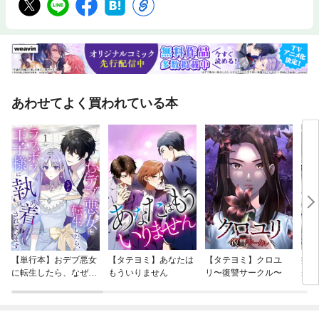
あわせてよく買われている本
【単行本】おデブ悪女
【タテヨミ】あなたは
【タテヨミ】クロユ
病弱
に転生したら、なぜか
もういりません
リ〜復讐サークル〜
が、
ラスボス王子様に執着
ぎて
されています
たち
ね！