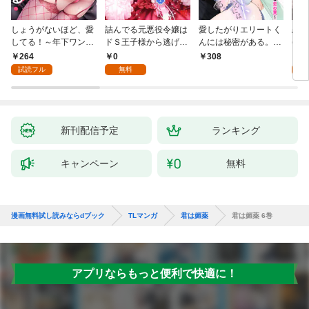
しょうがないほど、愛
詰んでる元悪役令嬢は
愛したがりエリートく
恋は
してる！～年下ワンコ
ドＳ王子様から逃げ出
んには秘密がある。～
(1)
秋くんの一途な溺愛暴
したい 【分冊版】 1
沼系男子の甘くてエッ
264
0
0
308
走中～1
チな恋の罠～(1)
試読フル
無料
新刊配信予定
ランキング
キャンペーン
無料
漫画無料試し読みならdブック
TLマンガ
君は媚薬
君は媚薬 6巻
アプリならもっと便利で快適に！