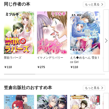
同じ作者の本
もっと見る
禁欲ラバーズ
イケメンデリバリー
えろ◆めるへん 雪女 I
最愛
ce Girl
メン
（１
110
275
110
4
笠倉出版社のおすすめ本
もっと見る