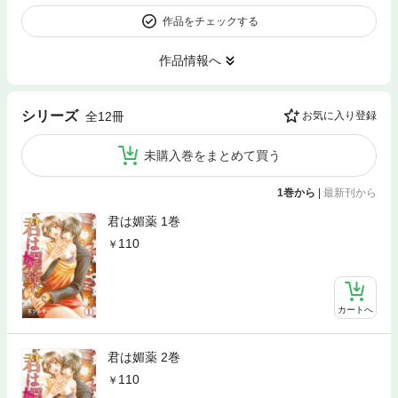
作品をチェックする
作品情報へ
シリーズ
全12冊
お気に入り登録
未購入巻をまとめて買う
1巻から
|
最新刊から
君は媚薬 1巻
110
カートへ
君は媚薬 2巻
110