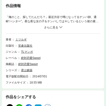
作品情報
「俺のこと、探してたんだろ？」最近渋谷で噂になってるナンパ師、通
称“ハンター”。夜な夜な女の子をナンパしてはＨしているという彼の素顔
を誰も知る人はいない。ナンパされた女の子たちは、気持ちいいHでとろ
かされてめろめろにされて、目覚めたときには一人、ハンターの素顔をは
っきりと覚えていない、というのだ。謎めいたハンターを探そうと、友達
と渋谷に赴いたヒカリ。路地裏でセッ●スしている男女に遭遇してしま
著者
ミツルギ
う。ひとめもはばからず喘ぐ女にあてられて、あわてて逃げ出したヒカ
出版社
笠倉出版社
リ。ちらりと見えた男――たぶん、ハンター――はヒカリの知ってる男だ
ったが…。
ジャンル
TLマンガ
レーベル
絶対恋愛Sweet
掲載誌
絶対恋愛Sweet
シリーズ
君は媚薬
電子版配信開始日
2014/07/01
ファイルサイズ
18.55 MB
作品をシェアする