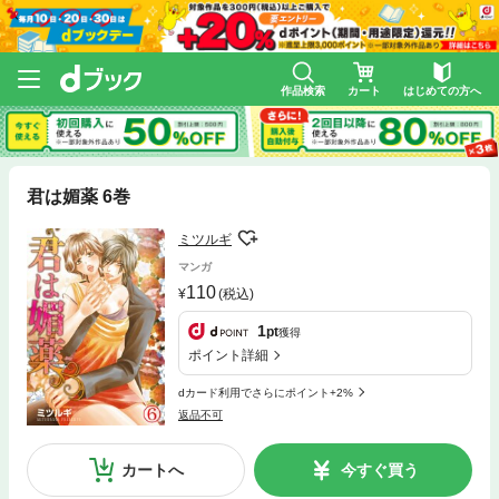
作品検索
カート
はじめての方へ
君は媚薬 6巻
ミツルギ
マンガ
110
(税込)
1
pt
獲得
ポイント詳細
dカード利用でさらにポイント+2%
返品不可
カートへ
今すぐ買う