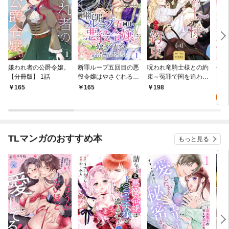
嫌われ者の公爵令嬢。
断罪ループ五回目の悪
呪われ竜騎士様との約
やら
【分冊版】 1話
役令嬢はやさぐれる～
束～冤罪で国を追われ
い【
もう勝手にしてとは言
た孤独な魔術師は隣国
2
165
165
198
ったけど、溺愛して良
で溺愛される～【分冊
試
いとまでは言っていな
版】 1話
い～【分冊版】 1話
TLマンガのおすすめ本
もっと見る