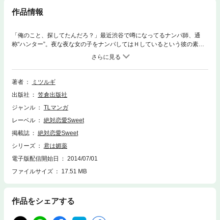
作品情報
「俺のこと、探してたんだろ？」最近渋谷で噂になってるナンパ師、通
称“ハンター”。夜な夜な女の子をナンパしてはＨしているという彼の素顔
を誰も知る人はいない。ナンパされた女の子たちは、気持ちいいHでとろ
かされてめろめろにされて、目覚めたときには一人、ハンターの素顔をは
っきりと覚えていない、というのだ。謎めいたハンターを探そうと、友達
と渋谷に赴いたヒカリ。路地裏でセッ●スしている男女に遭遇してしま
著者
ミツルギ
う。ひとめもはばからず喘ぐ女にあてられて、あわてて逃げ出したヒカ
出版社
笠倉出版社
リ。ちらりと見えた男――たぶん、ハンター――はヒカリの知ってる男だ
ったが…。
ジャンル
TLマンガ
レーベル
絶対恋愛Sweet
掲載誌
絶対恋愛Sweet
シリーズ
君は媚薬
電子版配信開始日
2014/07/01
ファイルサイズ
17.51 MB
作品をシェアする