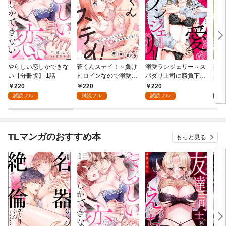
やらしい恋しかできな
蒼くんステイ！～負け
溺愛ランジェリー～ス
死に
い【分冊版】 1話
ヒロインなので溺愛に
パダリ上司に勝負下着
が毎
は不慣れです！？～
を見られたら淫靡な恋
れる
220
220
220
8
【分冊版】 1話
が始まった～【分冊
って
試読フル
試読フル
試読フル
版】 1話
TLマンガのおすすめ本
もっと見る