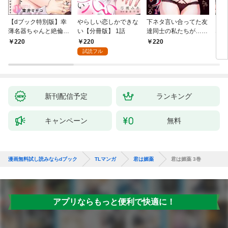
【dブック特別版】幸
やらしい恋しかできな
下ネタ言い合ってた友
「本
薄名器ちゃんと絶倫エ
い【分冊版】 1話
達同士の私たちが…一
なろ
リートくん むさぼりエ
晩中えっちしてる【TL
女が
220
220
220
2
ッチが甘すぎる（分冊
版】(1)
快感
試読フル
版） 【第1話】
た。
新刊配信予定
ランキング
キャンペーン
無料
漫画無料試し読みならdブック
TLマンガ
君は媚薬
君は媚薬 3巻
アプリならもっと便利で快適に！