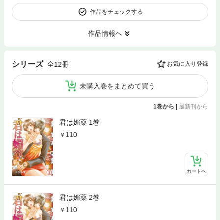
作品をチェックする
作品情報へ
シリーズ
全12冊
お気に入り登録
未購入巻をまとめて買う
1巻から
|
最新刊から
君は媚薬 1巻
110
カートへ
君は媚薬 2巻
110