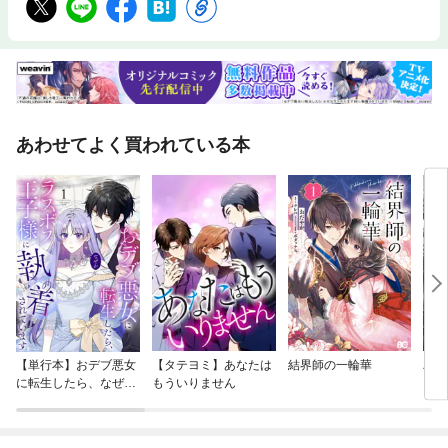
あわせてよく買われている本
【単行本】おデブ悪女
【タテヨミ】あなたは
結界師の一輪華
バッ
に転生したら、なぜか
もういりません
ロイ
ラスボス王子様に執着
今世
されています
りが
てく