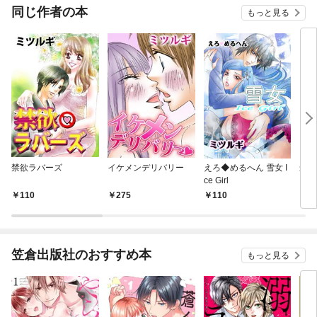
OMI
同じ作者の本
もっと見る
禁欲ラバーズ
イケメンデリバリー
えろ◆めるへん 雪女 I
最愛
ce Girl
メン
（１
110
275
110
4
笠倉出版社のおすすめ本
もっと見る