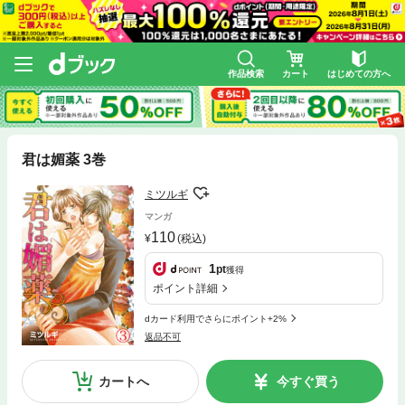
作品検索
カート
はじめての方へ
君は媚薬 3巻
ミツルギ
マンガ
110
(税込)
1
pt
獲得
ポイント詳細
dカード利用でさらにポイント+2%
返品不可
カートへ
今すぐ買う