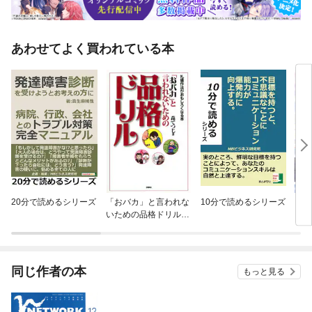
あわせてよく買われている本
20分で読めるシリーズ
「おバカ」と言われな
10分で読めるシリーズ
【単
いための品格ドリル
に転
分冊版
ラス
され
同じ作者の本
もっと見る