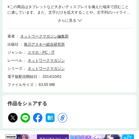
※この商品はタブレットなど大きいディスプレイを備えた端末で読むこと
に適しています。また、文字だけを拡大することや、文字列のハイライ
ト、検索、辞書の参照、引用などの機能が使用できません。（※『ネット
ワークマガジン 2003年9月号』を基に制作しています。復刻版のため誌面
に掲載されている各種情報、プレゼント企画などは出版当時のものです。
また、付録は含まれておりません。）創刊号の2000年12月号から最終号
著者
ネットワークマガジン編集部
となる2009年6月号まで、全103号が発行されたコンピュータネットワー
出版社
角川アスキー総合研究所
ク情報誌『ネットワークマガジン』が電子書籍で復刻！ 2003年9月号
は、特集「これでカンペキ！プロトコル基礎知識」「ネットワーク管理を
ジャンル
スマホ・PC・IT
始めよう」「Windows Server 2003で楽々ネットワーク構築」などを収
レーベル
ネットワークマガジン
録。
シリーズ
ネットワークマガジン
電子版配信開始日
2014/10/01
ファイルサイズ
63.05 MB
作品をシェアする