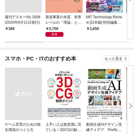
週刊アスキーNo.1608
新規事業の本質 世界
MIT Technology Revie
ラー
(2026年8月11日発行)
レベルの「理論」と
w [日本版] 特別編集
プリ 
「現場知」で描く全体
ポスト都市時代の社会
2,750
￥366
1,650
1,
地図
デザイン 社会実装都
新着
市 ひろしま
スマホ・PC・ITのおすすめ本
もっと見る
ゲーム背景のための植
上手い人は無意識に見
動画生成AIデザイン洗
実践E
生環境のつくり方
ている！3DCGの観察
練アイデア Firefly &
カル