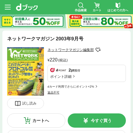
作品検索
カート
はじめての方へ
ネットワークマガジン 2003年9月号
ネットワークマガジン編集部
220
(税込)
2
pt
獲得
ポイント詳細
dカード利用でさらにポイント+2%
返品不可
試し読み
カートへ
今すぐ買う