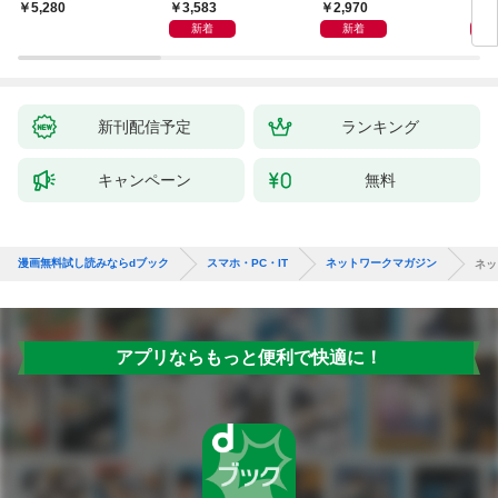
ポイント
Veo， Kling， etc.
生成
3,583
2,970
2,
￥5,280
新着
新着
新刊配信予定
ランキング
キャンペーン
無料
漫画無料試し読みならdブック
スマホ・PC・IT
ネットワークマガジン
ネッ
アプリならもっと便利で快適に！