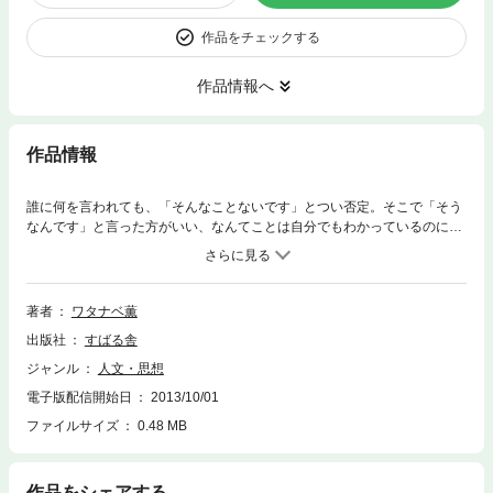
作品をチェックする
作品情報へ
作品情報
誰に何を言われても、「そんなことないです」とつい否定。そこで「そう
なんです」と言った方がいい、なんてことは自分でもわかっているのに、
できない。好きな人、友達、家族から「もっと素直になりなよ」と言われ
る始末。そこでもまた「わかってるし！」と反発して、後で一人反省会す
る。「なんで私ってこうなんだろう……もう、素直になりたい！」と叫ん
でしまいたい、そんなあなたのために、気がつけば自然と素直になってし
著者
ワタナベ薫
まうコツをお教えします。明日から、人間関係がガラッと変わります。
出版社
すばる舎
ジャンル
人文・思想
電子版配信開始日
2013/10/01
ファイルサイズ
0.48 MB
作品をシェアする