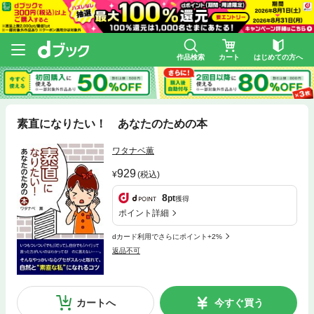
作品検索
カート
はじめての方へ
素直になりたい！ あなたのための本
ワタナベ薫
929
(税込)
8
pt
獲得
ポイント詳細
dカード利用でさらにポイント+2%
返品不可
カートへ
今すぐ買う