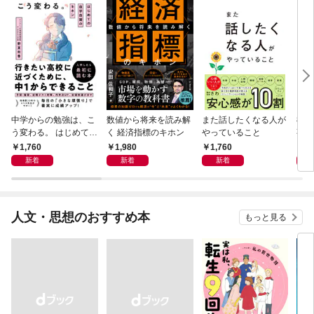
中学からの勉強は、こ
数値から将来を読み解
また話したくなる人が
83
う変わる。 はじめての
く 経済指標のキホン
やっていること
事
自学自習のキホン
1,760
1,980
1,760
1,
新着
新着
新着
人文・思想のおすすめ本
もっと見る