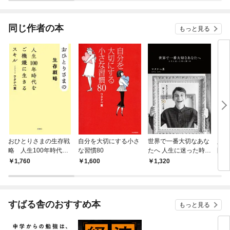
されています
りがチートな兄が離し
てくれません！？@C
OMIC
同じ作者の本
もっと見る
おひとりさまの生存戦
自分を大切にする小さ
世界で一番大切なあな
人生
略 人生100年時代を
な習慣80
たへ 人生に迷った時に
問〜
ご機嫌に生きるスキル
開く本
ため
1,760
1,600
1,320
1,
すばる舎のおすすめ本
もっと見る