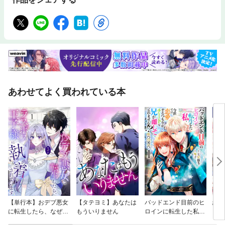
あわせてよく買われている本
【単行本】おデブ悪女
【タテヨミ】あなたは
バッドエンド目前のヒ
結界
に転生したら、なぜか
もういりません
ロインに転生した私、
ラスボス王子様に執着
今世では恋愛するつも