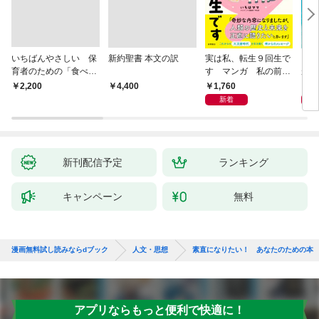
いちばんやさしい 保
新約聖書 本文の訳
実は私、転生９回生で
自閉
育者のための「食べな
す マンガ 私の前世
が小
い子」サポートＢＯＯ
物語
あう
1,760
2,
￥2,200
￥4,400
Ｋ 偏食・少食のお悩
新着
み解決！
新刊配信予定
ランキング
キャンペーン
無料
漫画無料試し読みならdブック
人文・思想
素直になりたい！ あなたのための本
アプリならもっと便利で快適に！