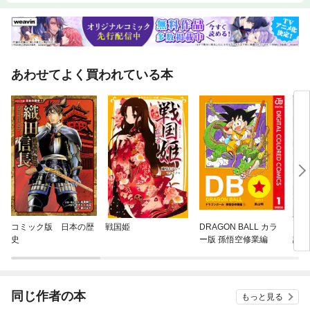
あわせてよく買われている本
コミック版 日本の歴
戦国姫
DRAGON BALL カラ
ピノ
史
ー版 孫悟空修業編
語版
同じ作者の本
もっと見る