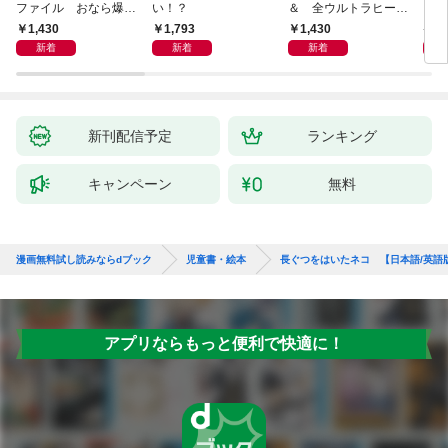
ファイル おなら爆
い！？
＆ 全ウルトラヒーロ
いグ
弾！ 危機イッパツ編
ー大集合 あそべるず
1,430
1,793
1,430
7
かん
新着
新着
新着
新刊配信予定
ランキング
キャンペーン
無料
漫画無料試し読みならdブック
児童書・絵本
長ぐつをはいたネコ 【日本語/英語
アプリならもっと便利で快適に！