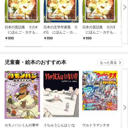
日本の昔話集 その4
日本の文学作家集 そ
日本の昔話集 その3
世界
にほんご・カナもじ
の1 にほんご・カナ
にほんご・カナもじ
の2
ぶん
もじぶん
ぶん
もじ
990
990
990
9
児童書・絵本のおすすめ本
もっと見る
カモノハシくんの事件
うちゅうじんは いな
ウルトラマンテオ
星の