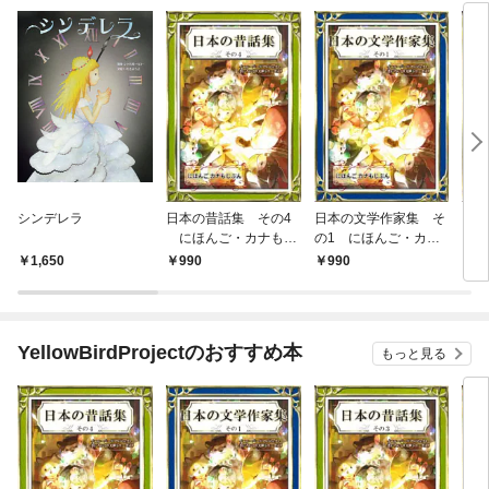
シンデレラ
日本の昔話集 その4
日本の文学作家集 そ
日本
にほんご・カナもじ
の1 にほんご・カナ
に
ぶん
もじぶん
ぶん
1,650
990
990
9
YellowBirdProjectのおすすめ本
もっと見る