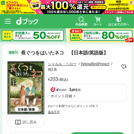
作品検索
カート
はじめての方へ
長ぐつをはいたネコ 【日本語/英語版】
最新刊
シャルル・ペロー
YellowBirdProject
他2名
203
(税込)
1
pt
獲得
ポイント詳細
dカード利用でさらにポイント+2%
返品不可
試し読み