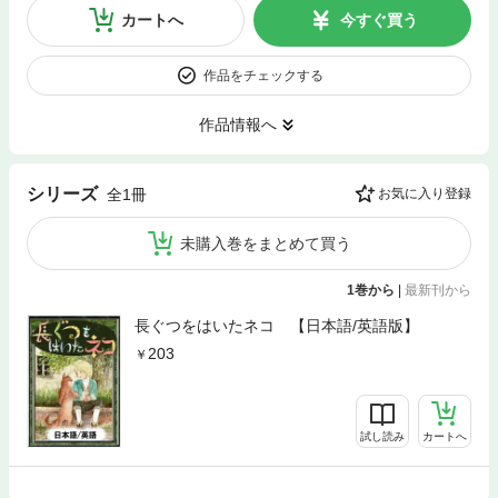
カートへ
今すぐ買う
作品をチェックする
作品情報へ
シリーズ
全1冊
お気に入り登録
未購入巻をまとめて買う
1巻から
|
最新刊から
長ぐつをはいたネコ 【日本語/英語版】
203
試し読み
カートへ