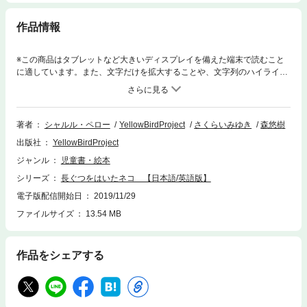
作品情報
※この商品はタブレットなど大きいディスプレイを備えた端末で読むこと
に適しています。また、文字だけを拡大することや、文字列のハイライ
ト、検索、辞書の参照、引用などの機能が使用できません。父が亡くな
り、残された三人の息子達。末っ子のカバラに残されたのは、父が可愛が
っていた一匹のネコだけでした。路頭に迷うカバラとネコ。すると突然、
ネコがカバラに話しかけたのです！【きいろいとり文庫 第86作品目】
著者
シャルル・ペロー
YellowBirdProject
さくらいみゆき
森悠樹
出版社
YellowBirdProject
ジャンル
児童書・絵本
シリーズ
長ぐつをはいたネコ 【日本語/英語版】
電子版配信開始日
2019/11/29
ファイルサイズ
13.54 MB
作品をシェアする