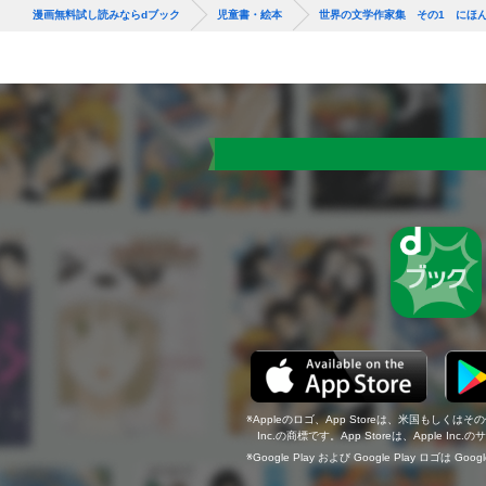
漫画無料試し読みならdブック
児童書・絵本
世界の文学作家集 その1 にほ
Appleのロゴ、App Storeは、米国もしくはそ
Inc.の商標です。App Storeは、Apple In
Google Play および Google Play ロゴは Go