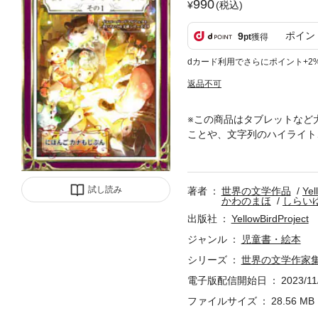
990
(税込)
ポイン
9
pt
獲得
dカード利用でさらにポイント+2
返品不可
※この商品はタブレットなど
ことや、文字列のハイライト
品集、世界の文学作家集1の
「4・七つの星」「5・シン
試し読み
著者
世界の文学作品
Yel
かわのまほ
しらい
出版社
YellowBirdProject
ジャンル
児童書・絵本
シリーズ
世界の文学作家
電子版配信開始日
2023/11
ファイルサイズ
28.56 MB