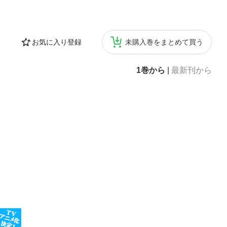
お気に入り登録
未購入巻をまとめて買う
1巻から
|
最新刊から