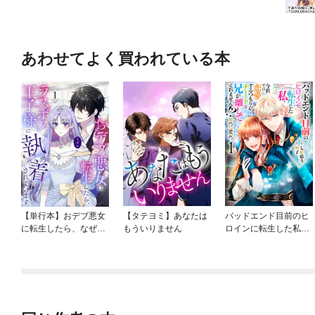
あわせてよく買われている本
【単行本】おデブ悪女
【タテヨミ】あなたは
バッドエンド目前のヒ
に転生したら、なぜか
もういりません
ロインに転生した私、
ラスボス王子様に執着
今世では恋愛するつも
されています
りがチートな兄が離し
てくれません！？@C
OMIC