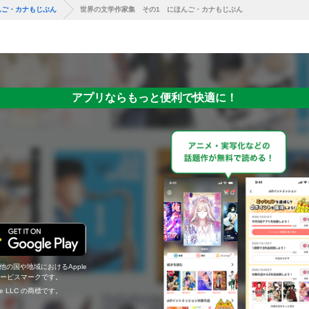
んご・カナもじぶん
世界の文学作家集 その1 にほんご・カナもじぶん
アプリならもっと便利で快適に！
の他の国や地域におけるApple
c.のサービスマークです。
ogle LLC の商標です。