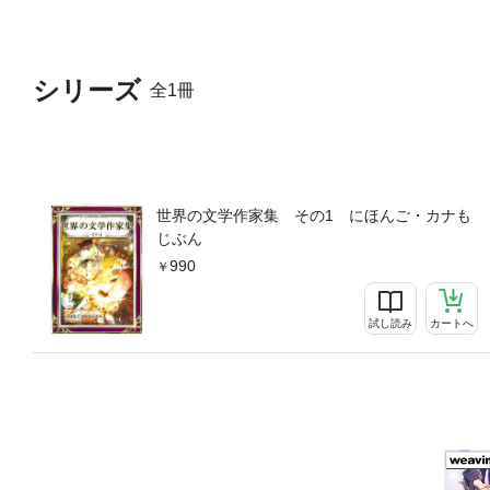
シリーズ
全1冊
世界の文学作家集 その1 にほんご・カナも
じぶん
990
試し読み
カートへ