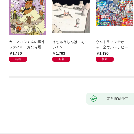
カモノハシくんの事件
うちゅうじんは いな
ウルトラマンテオ
ファイル おなら爆
い！？
＆ 全ウルトラヒーロ
弾！ 危機イッパツ編
ー大集合 あそべるず
1,430
1,793
1,430
かん
新着
新着
新着
新刊配信予定