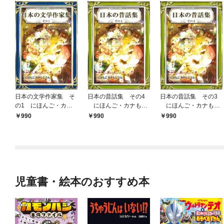
日本の文学作家集 そ
日本の昔話集 その4
日本の昔話集 その3
の1 にほんご・カナ
にほんご・カナもじ
にほんご・カナもじ
もじぶん
ぶん
ぶん
990
990
990
児童書・絵本のおすすめ本