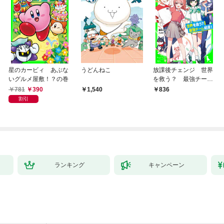
星のカービィ あぶな
うどんねこ
放課後チェンジ 世界
いグルメ屋敷！？の巻
を救う？ 最強チーム
結成！
781
390
1,540
836
割引
ランキング
キャンペーン