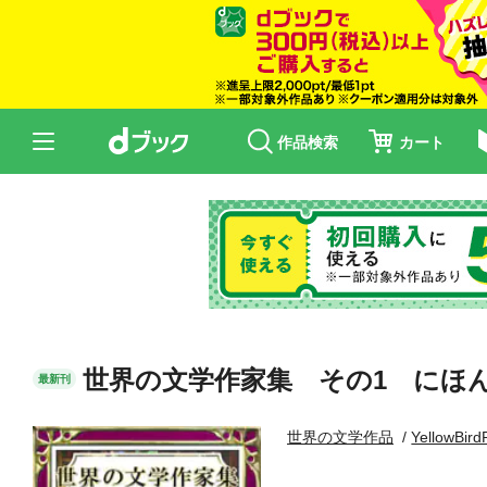
作品検索
カート
世界の文学作家集 その1 にほ
最新刊
世界の文学作品
YellowBird