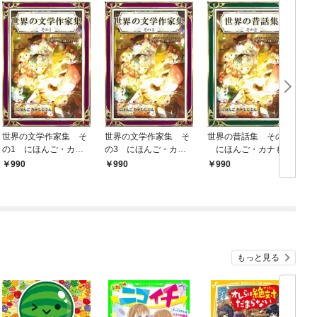
世界の文学作家集 そ
世界の文学作家集 そ
世界の昔話集 その2
の1 にほんご・カナ
の3 にほんご・カナ
にほんご・カナもじ
もじぶん
もじぶん
ぶん
990
990
990
もっと見る