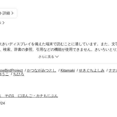
ト詳細
%
大きいディスプレイを備えた端末で読むことに適しています。また、文
、検索、辞書の参照、引用などの機能が使用できません。きいろいとり
収録作品：「1・不思議の国のアリス」「2・ピノキオ」「3・クリスマ
ドバッドの冒険」全5本
lowBirdProject
かつながみつとし
Kitamaki
せきぐちよしみ
ナナ
ゆうこ
ちひろ
集 その1 にほんご・カナもじぶん
/24