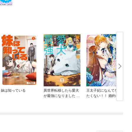
妹は知っている
異世界転移したら愛犬
王太子妃になんてなり
が最強になりました ～
たくない！！ 婚約者編
シルバーフェンリルと
俺が異世界暮らしを始
めたら～ THE COMIC