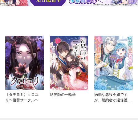
【タテヨミ】クロユ
結界師の一輪華
病弱な悪役令嬢です
リ〜復讐サークル〜
が、婚約者が過保護す
ぎて逃げ出したい(私た
ち犬猿の仲でしたよ
ね！？)