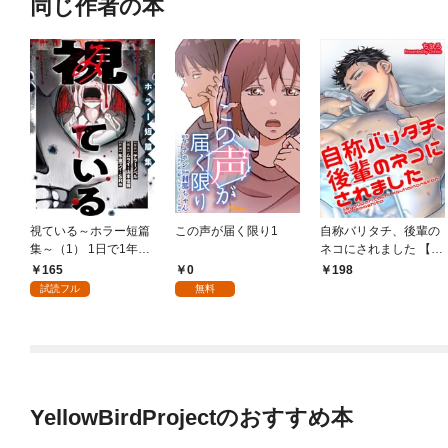
同じ作者の本
視ている～ホラー短篇
この声が届く限り1
自称バリタチ、後輩の
集～（1） 1日で1年成
ネコにされました 【短
長する彼氏 1話
編】
165
0
198
試読フル
無料
YellowBirdProjectのおすすめ本