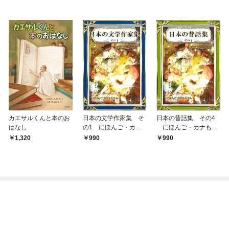
カエサルくんと本のお
日本の文学作家集 そ
日本の昔話集 その4
はなし
の1 にほんご・カナ
にほんご・カナもじ
もじぶん
ぶん
1,320
990
990