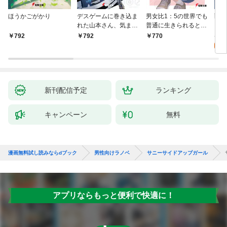
ほうかごがかり
デスゲームに巻き込ま
男女比1：5の世界でも
戦地
れた山本さん、気まま
普通に生きられると思
カシ
にゲームバランスを崩
った？ ～激重感情な
活を
8
792
792
770
壊させる【電子特別
彼女たちが無自覚男子
特典
試
版】
に翻弄されたら～
新刊配信予定
ランキング
キャンペーン
無料
漫画無料試し読みならdブック
男性向けラノベ
サニーサイドアップガール
アプリならもっと便利で快適に！