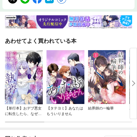
あわせてよく買われている本
【単行本】おデブ悪女
【タテヨミ】あなたは
結界師の一輪華
バッ
に転生したら、なぜか
もういりません
ロイ
ラスボス王子様に執着
今世
されています
りが
てく
OMI