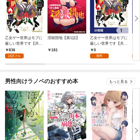
乙女ゲー世界はモブに
淫獄団地【第1話】
乙女ゲー世界はモブに
私、
厳しい世界です【共和
厳しい世界です【共和
をテ
国編】 ０１
国編】【分冊版】 1
パイ
836
0
0
181
を頑
試読フル
無料
版】
男性向けラノベのおすすめ本
もっと見る