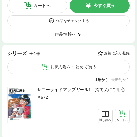
カートへ
今すぐ買う
作品をチェックする
作品情報へ
シリーズ
全1冊
お気に入り登録
未購入巻をまとめて買う
1巻から
|
最新刊から
サニーサイドアップガール1 捨て犬にご用心
572
試し読み
カートへ