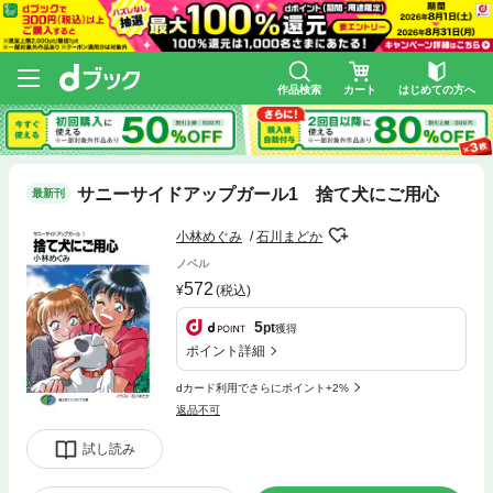
作品検索
カート
はじめての方へ
サニーサイドアップガール1 捨て犬にご用心
最新刊
小林めぐみ
石川まどか
ノベル
572
(税込)
5
pt
獲得
ポイント詳細
dカード利用でさらにポイント+2%
返品不可
試し読み