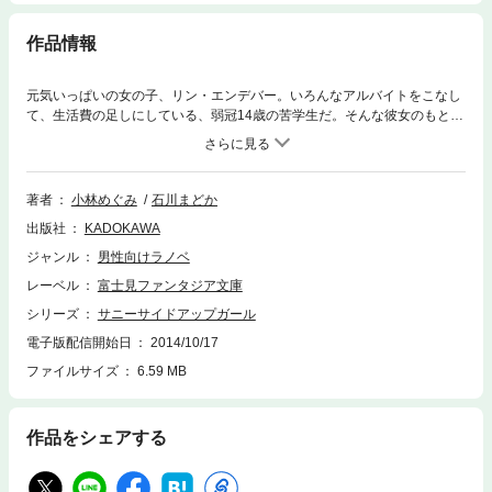
作品情報
元気いっぱいの女の子、リン・エンデバー。いろんなアルバイトをこなし
て、生活費の足しにしている、弱冠14歳の苦学生だ。そんな彼女のもと
に、新たなアルバイトの依頼が舞い込んだ。それは犬の散歩。意気揚々と
お仕事に取りかかったのはいいけれど、散歩をきっかけに大事件に巻き込
まれ、もう大変。犬泥棒との格闘から始まって、因縁が絡んだ幽霊騒ぎ、
さらには謎のお宝探しと、リンの冒険はどんどん広がってゆく。彼女を助
著者
小林めぐみ
石川まどか
けるのは、親友のジャニース・コンラン。2人で一緒に事件解決へ向け
出版社
KADOKAWA
て、Go!! 大波乱の予感迫る第1巻、登場です。
ジャンル
男性向けラノベ
レーベル
富士見ファンタジア文庫
シリーズ
サニーサイドアップガール
電子版配信開始日
2014/10/17
ファイルサイズ
6.59 MB
作品をシェアする