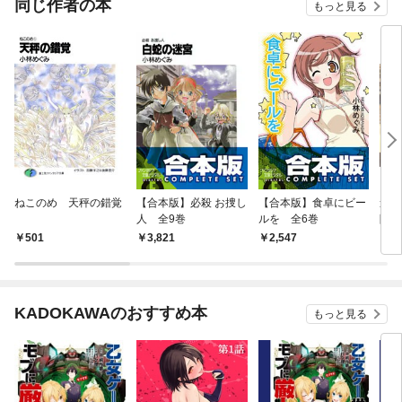
同じ作者の本
もっと見る
ねこのめ 天秤の錯覚
【合本版】必殺 お捜し
【合本版】食卓にビー
道楽
人 全9巻
ルを 全6巻
険 
501
3,821
2,547
6
KADOKAWAのおすすめ本
もっと見る