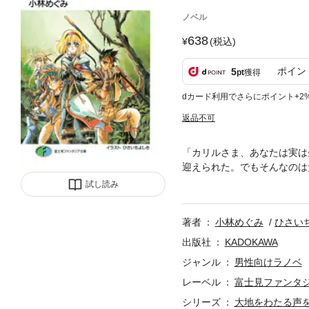
ノベル
638
(税込)
ポイン
5
pt
獲得
dカード利用でさらにポイント+2
返品不可
「カリルさま、あなたは実は
迎えられた。でもそんなのは
てしまったことだ―最愛の義
試し読み
スト、コリン、そして謎の美
いったい奴の狙いはなに。事
著者
小林めぐみ
ひさい
『君が夢、河を上りて』につ
出版社
KADOKAWA
ジャンル
男性向けラノベ
レーベル
富士見ファンタ
シリーズ
大地をわたる声