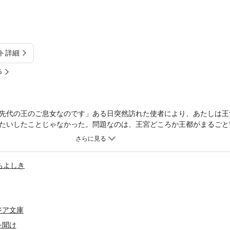
ト詳細
%
先代の王のご息女なのです」ある日突然訪れた使者により、あたしは王
たいしたことじゃなかった。問題なのは、王宮どころか王都がまるごと“
妹ごと。義妹をとりもどすため、あたしの旅は始まった。途中知り合っ
少女アンジェラの助力を得て、あたしは犯人と目される“沼地の魔道師”
件の裏には王族に流れるという「アミュールの血」がからんでいるらし
ちよしき
づいて贈る、成熟のキラメキ・ファンタジー。
ジア文庫
を聞け