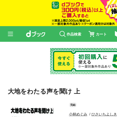
作品検索
カート
大地をわたる声を聞け 上
完結
小林めぐみ
ひさいちよし