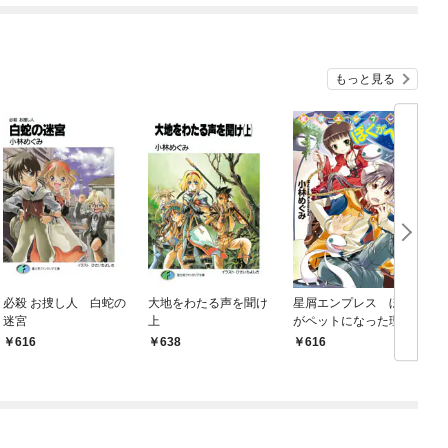
もっと見る
必殺 お捜し人 白蛇の
大地をわたる声を聞け
星屑エンプレス ぼく
迷宮
上
がペットになった理由
616
638
616