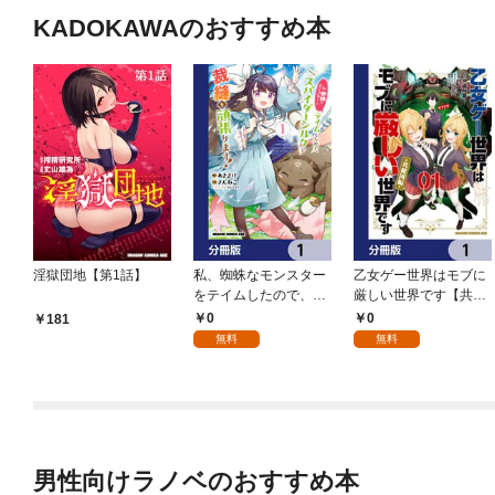
KADOKAWAのおすすめ本
淫獄団地【第1話】
私、蜘蛛なモンスター
乙女ゲー世界はモブに
をテイムしたので、ス
厳しい世界です【共和
パイダーシルクで裁縫
国編】【分冊版】 1
0
0
181
を頑張ります！【分冊
無料
無料
版】 1
男性向けラノベのおすすめ本