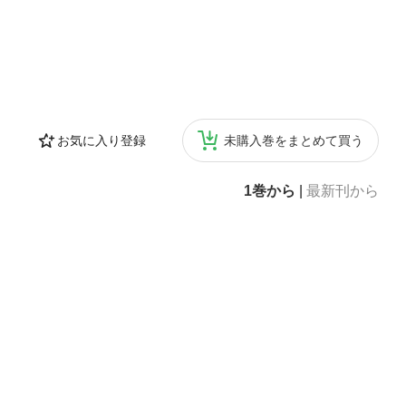
お気に入り登録
未購入巻をまとめて買う
1巻から
|
最新刊から