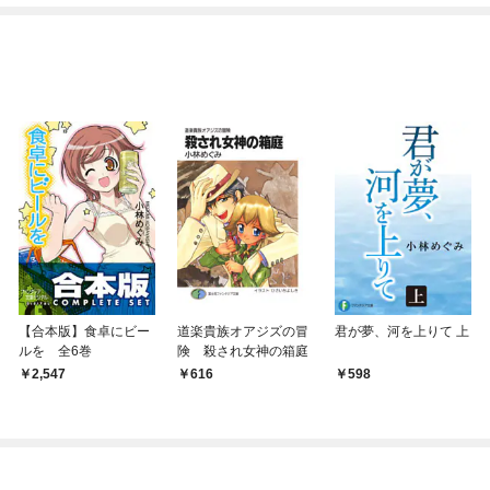
【合本版】食卓にビー
道楽貴族オアジズの冒
君が夢、河を上りて 上
ルを 全6巻
険 殺され女神の箱庭
2,547
616
598