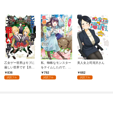
乙女ゲー世界はモブに
私、蜘蛛なモンスター
美人女上司滝沢さん
厳しい世界です【共和
をテイムしたので、ス
国編】 ０１
パイダーシルクで裁縫
836
792
682
を頑張ります！ 1
試読フル
試読フル
試読フル