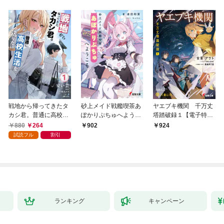
戦地から帰ってきたタ
砂上メイド戦艦喫茶あ
ヤエブキ機関 千万丈
カシ君。普通に高校生
ぽかりぷちゅへようこ
塔踏破録１【電子特別
活を送りたい【電子版
そ
版】
880
264
902
924
特典付】１
試読フル
割引
ランキング
キャンペーン