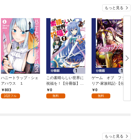
もっと見る
ハニートラップ・シェ
この素晴らしい世界に
ゲーム オブ ファミ
アハウス １
祝福を！【分冊版】
リア-家族戦記-【分冊
イ
1
版】 1
803
0
0
試読フル
無料
無料
もっと見る