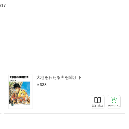
/17
大地をわたる声を聞け 下
638
試し読み
カートへ