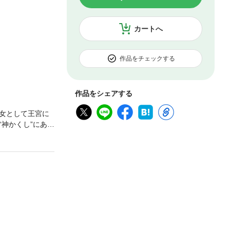
カートへ
作品をチェックする
作品をシェアする
女として王宮に
神かくし”にあっ
たバトリー、エ
のもとをめざす。
いのだが…。