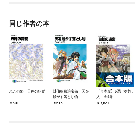
同じ作者の本
ねこのめ 天秤の錯覚
封仙娘娘追宝録 天を
【合本版】必殺 お捜し
騒がす落とし物
人 全9巻
501
616
3,821