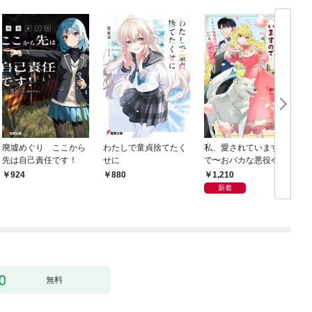
廃墟めぐり ここから
わたしで童貞捨てたく
私、愛されていますの
先は自己責任です！
せに
で〜おバカな悪役令
嬢？いいえ、最強令嬢
1,210
924
880
です〜
新着
無料