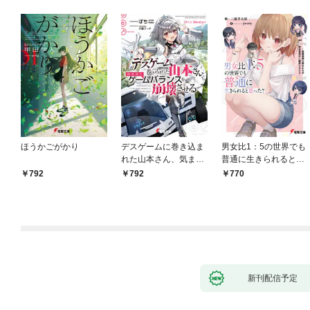
ほうかごがかり
デスゲームに巻き込ま
男女比1：5の世界でも
れた山本さん、気まま
普通に生きられると思
にゲームバランスを崩
った？ ～激重感情な
792
792
770
壊させる【電子特別
彼女たちが無自覚男子
版】
に翻弄されたら～
新刊配信予定