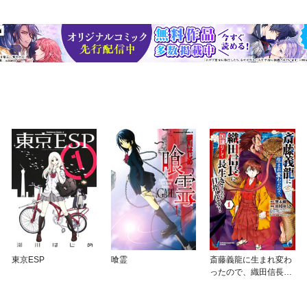
東京ESP
喰霊
斎藤義龍に生まれ変わ
ったので、織田信長に
国譲りして長生きする
のを目指します！