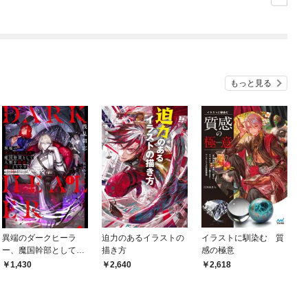
界最強は冒険者になり
たい～
もっと見る
異端のダークヒーラ
迫力のあるイラストの
イラストに馴染む 質
ー、魔国幹部として人
描き方
感の極意
類を衰退に導くようで
1,430
2,640
2,618
す１ ～金と知識を求
めていただけなのに、
なぜか伝説になってい