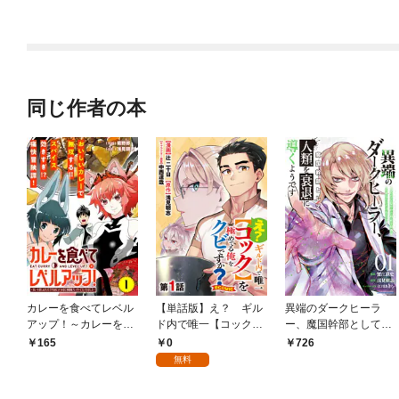
同じ作者の本
カレーを食べてレベル
【単話版】え？ ギル
異端のダークヒーラ
アップ！～カレーを楽
ド内で唯一【コック】
ー、魔国幹部として人
しんでいただけなのに
を極めてる俺をクビで
類を衰退に導くようで
0
165
726
いつのまにか最強プレ
すか？@COMIC 第1話
す ～ただ心穏やかに
無料
イヤーになっていまし
利益と知識を追求した
た～（単話版）第1話
いだけなのに～１【電