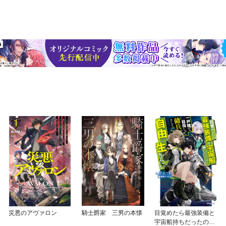
災悪のアヴァロン
騎士爵家 三男の本懐
目覚めたら最強装備と
宇宙船持ちだったの