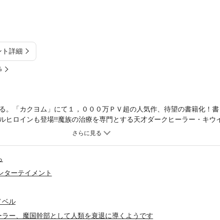
ント詳細
%
る。「カクヨム」にて１，０００万ＰＶ超の人気作、待望の書籍化！書
ルヒロインも登場!!魔族の治療を専門とする天才ダークヒーラー・キウ
ることに。金と知識のために魔族を治療していたら、意図せぬ活躍で大
は信頼され、ゾンビ化した英雄など強力な配下が増えていき……。知らぬ
る、人類殲滅型ダークファンタジー！ダークヒール無双×人類殲滅×勘違
ら
カライズ企画進行中！※本書は、カクヨムに掲載された「異端のダークヒ
うです～金と知識を求めていただけなのに、なぜか伝説になっていまし
ンターテイメント
ノベル
ーラー、魔国幹部として人類を衰退に導くようです