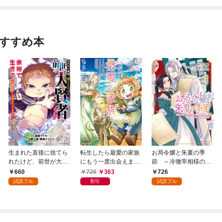
おすすめ本
生まれた直後に捨てら
転生したら最愛の家族
お局令嬢と朱夏の季
れたけど、前世が大賢
にもう一度出会えまし
節 ～冷徹宰相様のお
者だったので余裕で生
た ～あふれる愛をこ
飾りの妻になったはず
660
726
363
726
きてます ～最強赤ち
の一皿にのせて～１
が、溺愛されています
試読フル
割引
試読フル
ゃん大暴走～１【電子
【電子書店共通特典イ
～１【電子書店共通特
書店共通特典イラスト
ラスト付】
典イラスト付】
付】