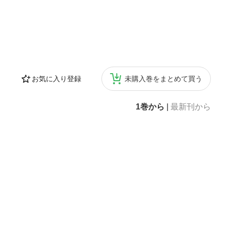
お気に入り登録
未購入巻をまとめて買う
1巻から
|
最新刊から