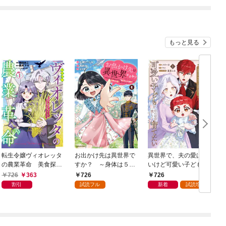
ました～【電子書店共
通特典SS付】
もっと見る
転生令嬢ヴィオレッタ
お出かけ先は異世界で
異世界で、夫の愛は重
K
の農業革命 美食探究
すか？ ～身体は５
いけど可愛い子どもを
と領地改革に励んでい
歳・頭脳は16歳の“な
ほのぼの楽しく育てた
726
363
726
726
たら、氷の侯爵様に溺
んちゃって幼女”、美ケ
い ～悪役王女、幸せ
割引
試読フル
新着
試読増量
愛されていました？１
メン達に愛されちゅ
ルート目指します～１
【電子書店共通特典イ
う！？～１【電子書店
【電子書店共通特典イ
ラスト付】
共通特典イラスト付】
ラスト付】