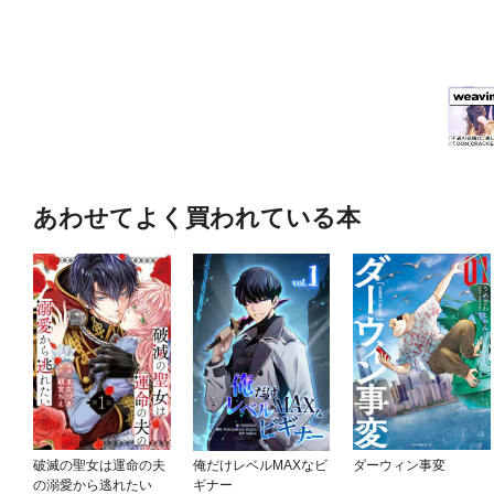
あわせてよく買われている本
破滅の聖女は運命の夫
俺だけレベルMAXなビ
ダーウィン事変
の溺愛から逃れたい
ギナー