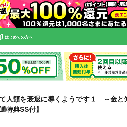
はじめての方へ
て人類を衰退に導くようです１ ～金と
通特典SS付】