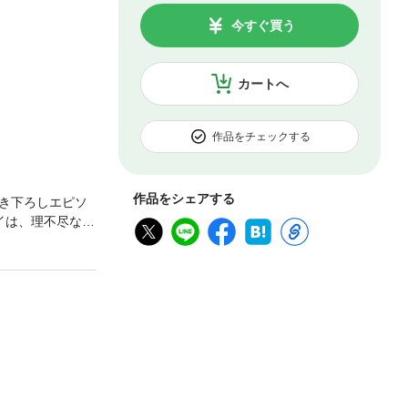
今すぐ買う
カートへ
作品をチェックする
作品をシェアする
き下ろしエピソ
イは、理不尽な人
出世しちゃっ
間に魔国の”伝
いコメディコミッ
ーラー、魔国幹
た～」を加筆修