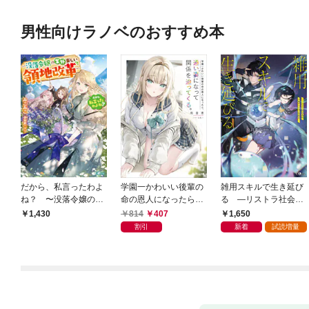
男性向けラノベのおすすめ本
だから、私言ったわよ
学園一かわいい後輩の
雑用スキルで生き延び
ね？ 〜没落令嬢の案
命の恩人になったら、
る —リストラ社会人
外楽しい領地改革〜
通い妻になって関係を
のソロダンジョン攻略
814
407
1,650
1,430
迫ってくる。
記—
割引
新着
試読増量