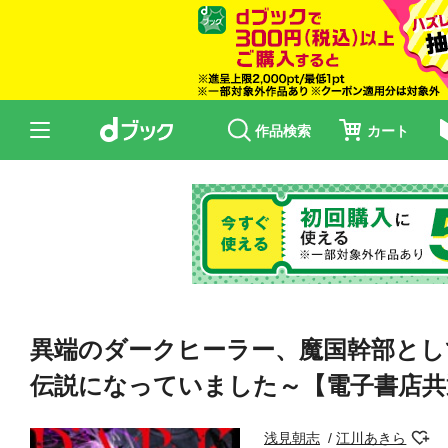
作品検索
カート
異端のダークヒーラー、魔国幹部とし
伝説になっていました～【電子書店共
浅見朝志
江川あきら