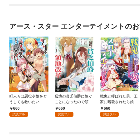
子書店共通特典イラス
ト付】
アース・スター エンターテイメントの
町人Ａは悪役令嬢をど
辺境の貧乏伯爵に嫁ぐ
戦鬼と呼ばれた男、王
うしても救いたい ～
ことになったので領地
家に暗殺されたら娘を
どぶと空と氷の姫君～
改革に励みます ～th
拾い、一緒にスローラ
660
660
660
１
e letter from Boule～１
イフをはじめる inno
試読フル
試読フル
試読フル
【電子書店共通特典イ
cent days１
ラスト付】