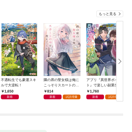
もっと見る
不遇転生でも豪運スキ
隣の席の聖女様は俺に
アプリ『異世界ポイン
ルで大逆転！
こっそりスカートの中
ト』で楽しい副業生
を教えてくれる
活 〜貯めたポイント
1,650
814
1,760
は現実でお金や様々な
新着
新着
試読増量
新着
試読増量
特典に交換出来ます〜