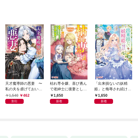
天才魔導師の悪妻 〜
枯れ専令嬢、喜び勇ん
「出来損ないの妖精
私の夫を虐げておいて
で老紳士に後妻として
姫」と侮辱され続けた
戻ってこいとは呆れま
嫁いだら、待っていた
私
1,540
462
1,650
1,650
してよ？〜
のは二十歳の青年でし
割引
新着
新着
た。なんでだ〜！？1