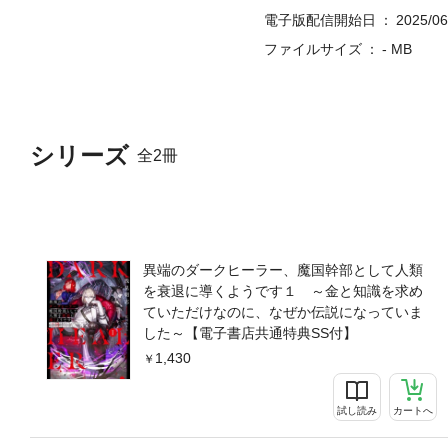
電子版配信開始日
2025/06
ファイルサイズ
- MB
シリーズ
全2冊
異端のダークヒーラー、魔国幹部として人類
を衰退に導くようです１ ～金と知識を求め
ていただけなのに、なぜか伝説になっていま
した～【電子書店共通特典SS付】
1,430
試し読み
カートへ