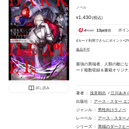
ノベル
1,430
(税込)
ポイ
13
pt
獲得
dカード利用でさらにポイント+2
返品不可
最強の異端者、人類の敵にな
ード複数収録＆書籍オリジナ
類国家から「魔国」に亡命す
て!?なぜか魔国の重鎮から
試し読み
説”となったチート医師によ
著者
浅見朝志
江川あき
ク アース・スターにてコミ
部として人類を衰退に導くよ
出版社
アース・スター エ
正したものです。
ジャンル
男性向けラノベ
レーベル
アース・スター
シリーズ
異端のダークヒ