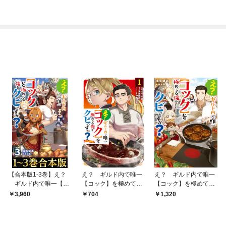
で、一戸建て目指して
傭兵として自由に生き
たい
【合本版1-3巻】え？
え？ ギルド内で唯一
え？ ギルド内で唯一
ギルド内で唯一【コ
【コック】を極めてる
【コック】を極めてる
ック】を極めてる俺を
俺をクビですか？@C
俺をクビですか？【電
3,960
704
1,320
クビですか？
OMIC 第1巻
子書籍限定書き下ろし
SS付き】