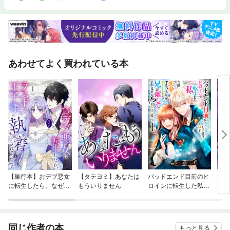
あわせてよく買われている本
【単行本】おデブ悪女
【タテヨミ】あなたは
バッドエンド目前のヒ
【タ
に転生したら、なぜか
もういりません
ロインに転生した私、
リ〜
ラスボス王子様に執着
今世では恋愛するつも
されています
りがチートな兄が離し
てくれません！？@C
OMIC
同じ作者の本
もっと見る