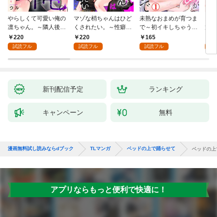
やらしくて可愛い俺の
マゾな梢ちゃんはひど
未熟なおまめが育つま
お見
凛ちゃん。～隣人後輩
くされたい。～性癖マ
で～初イキしちゃう敏
筋肉
くんのイキすぎた執着
ッチした後輩と欲望の
感指導～1
絶寸
220
220
165
1
にハメ堕とされる～(1)
ままにセックスしたら
1【
試読フル
試読フル
試読フル
試
～(1)
付き
新刊配信予定
ランキング
キャンペーン
無料
漫画無料試し読みならdブック
TLマンガ
ベッドの上で踊らせて
ベッドの上
アプリならもっと便利で快適に！