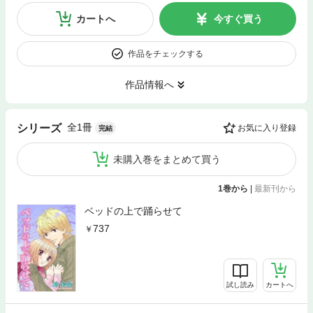
カートへ
今すぐ買う
作品をチェックする
作品情報へ
全1冊
シリーズ
お気に入り登録
完結
未購入巻をまとめて買う
1巻から
|
最新刊から
ベッドの上で踊らせて
737
試し読み
カートへ