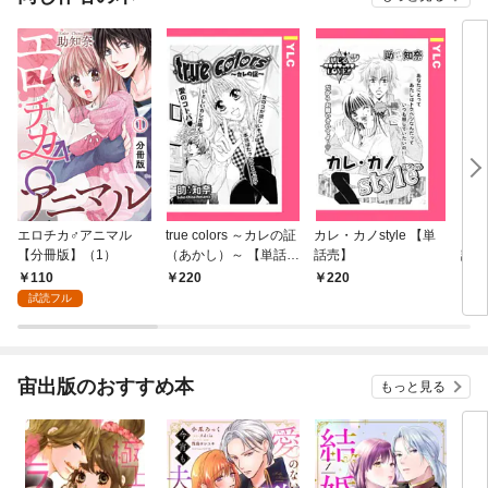
エロチカ♂アニマル
true colors ～カレの証
カレ・カノstyle 【単
カノ
【分冊版】（1）
（あかし）～ 【単話
話売】
話売
売】
110
220
220
2
試読フル
宙出版のおすすめ本
もっと見る