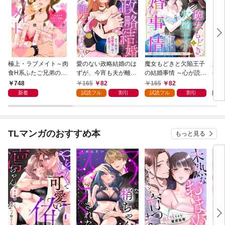
極上・ラブメイト～肉
愛のない政略結婚のは
魔女もどきと欠陥王子
婚約
食H系ふたご兄弟のお
ずが、今宵も夫が離し
の結婚事情 ～心が読め
やし
気にいり～
てくれません～無骨な
ちゃうので、あなたの
器用
748
165
82
165
82
1
将軍は最愛妻に滾る恋
本心なんてお見通しで
た【
新着
試読フル
割引
試読フル
割引
情を注ぐ～【単話売】
す～【単話売】 1話
1話
TLマンガのおすすめ本
もっと見る