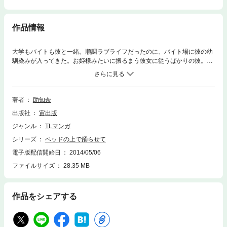
作品情報
大学もバイトも彼と一緒。順調ラブライフだったのに、バイト場に彼の幼
馴染みが入ってきた。お姫様みたいに振るまう彼女に従うばかりの彼。ふ
たりの過去に何かあったの!?表題作ほか胸キュンHな3作品が詰まってる
よ。
著者
助知奈
出版社
宙出版
ジャンル
TLマンガ
シリーズ
ベッドの上で踊らせて
電子版配信開始日
2014/05/06
ファイルサイズ
28.35 MB
作品をシェアする