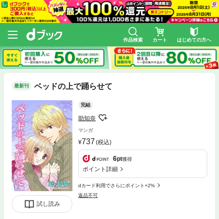
作品検索
カート
はじめての方へ
ベッドの上で踊らせて
最新刊
完結
助知奈
マンガ
737
(税込)
6
pt
獲得
ポイント詳細
dカード利用でさらにポイント+2%
返品不可
試し読み