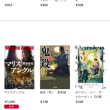
913
902
528
マリスアングル
鬼役（壱） 新装版
ガーデン・イン・ザ・
クローゼット【分冊
版】1
1,100
726
220
新着