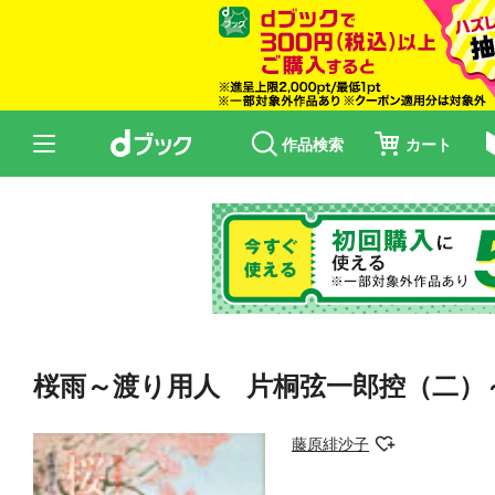
作品検索
カート
桜雨～渡り用人 片桐弦一郎控（二）
藤原緋沙子