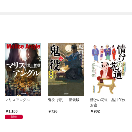
マリスアングル
鬼役（壱） 新装版
情けの花道 品川任侠
お宿
1,100
726
902
新着