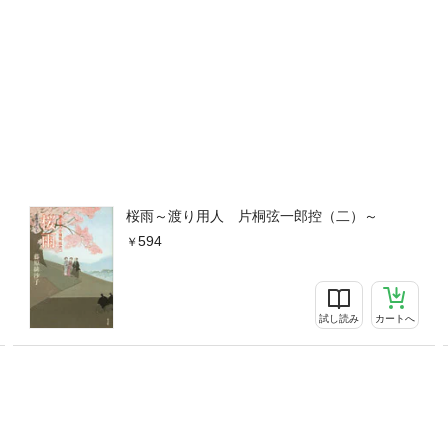
桜雨～渡り用人 片桐弦一郎控（二）～
594
試し読み
カートへ