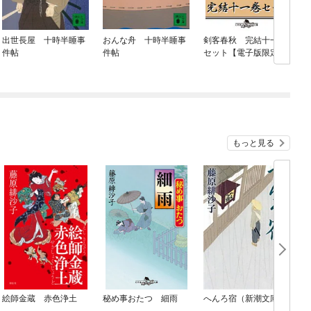
出世長屋 十時半睡事
おんな舟 十時半睡事
剣客春秋 完結十一巻
件帖
件帖
セット【電子版限定】
もっと見る
絵師金蔵 赤色浄土
秘め事おたつ 細雨
へんろ宿（新潮文庫）