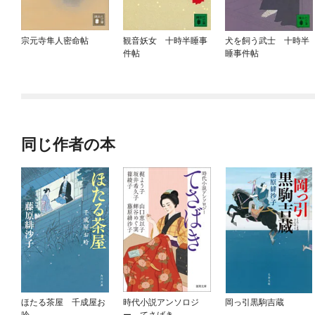
宗元寺隼人密命帖
観音妖女 十時半睡事
犬を飼う武士 十時半
件帖
睡事件帖
同じ作者の本
ほたる茶屋 千成屋お
時代小説アンソロジ
岡っ引黒駒吉蔵
吟
ー てさばき