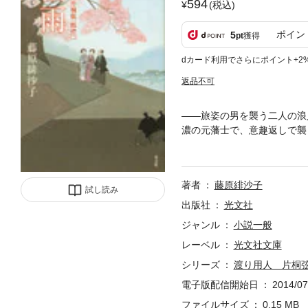
594
(税込)
ポイン
5
pt
獲得
dカード利用でさらにポイント+2
返品不可
――旅姿の男を襲う二人の浪
濃の元藩士で、意趣返しで襲
の前に、信濃飯坂藩元執政・
犠牲になったらしい。弦一郎
著者
藤原緋沙子
試し読み
出版社
光文社
ジャンル
小説一般
レーベル
光文社文庫
シリーズ
渡り用人 片桐
電子版配信開始日
2014/07
ファイルサイズ
0.15 MB