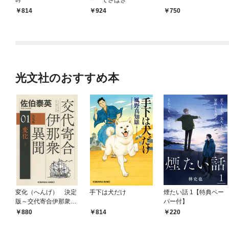
814
924
750
光文社のおすすめ本
変化（へんげ） 決定
手下は犬だけ
煙たい話 1【特典ペー
版～交代寄合伊那衆異
パー付】
聞（1）～
880
814
220