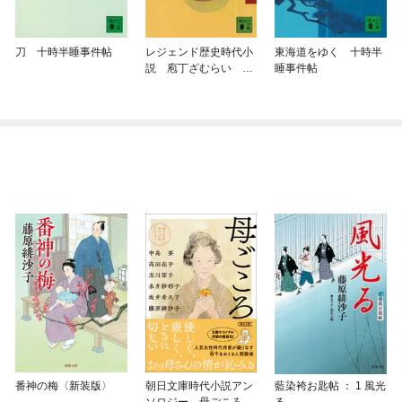
刀 十時半睡事件帖
レジェンド歴史時代小
東海道をゆく 十時半
説 庖丁ざむらい 十
睡事件帖
時半睡事件帖
番神の梅〈新装版〉
朝日文庫時代小説アン
藍染袴お匙帖 ： 1 風光
ソロジー 母ごころ
る