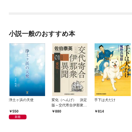
小説一般のおすすめ本
浄土ヶ浜の天使
変化（へんげ） 決定
手下は犬だけ
版～交代寄合伊那衆異
聞（1）～
550
880
814
新着