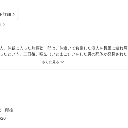
ト詳細
%
人。仲裁に入った片桐弦一郎は、仲違いで負傷した浪人を長屋に連れ帰
ったという。二日後、暇乞（いとまご）いをした男の死体が発見された
千坂兵庫（ちさかひょうご）から使いが来た。どうやら男はお世継ぎ問
は、千坂の依頼で信濃へ旅立つが……。
弦一郎控
/20