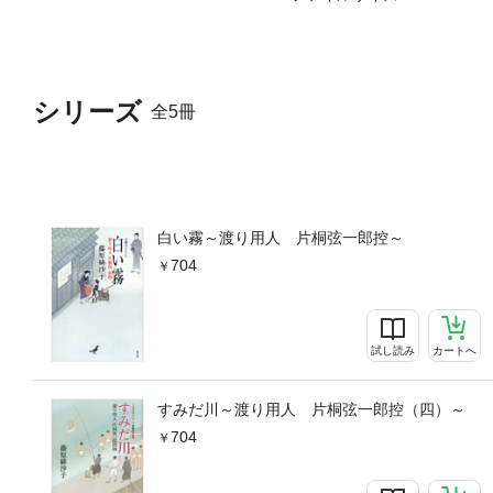
シリーズ
全5冊
白い霧～渡り用人 片桐弦一郎控～
704
試し読み
カートへ
すみだ川～渡り用人 片桐弦一郎控（四）～
704