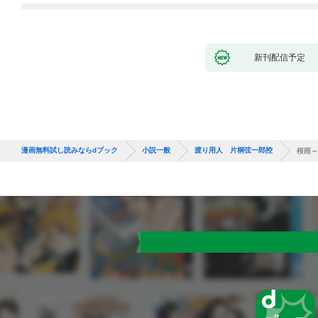
新刊配信予定
漫画無料試し読みならdブック
小説一般
渡り用人 片桐弦一郎控
桜雨～