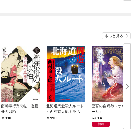
もっと見る
南町奉行異聞帖 襤褸
北海道周遊殺人ルート
皇宮の自鳴琴（オルゴ
舟の以栢
～西村京太郎トラベル
ール）
ミステリー・セレクシ
814
990
990
ョン（1）～
新着