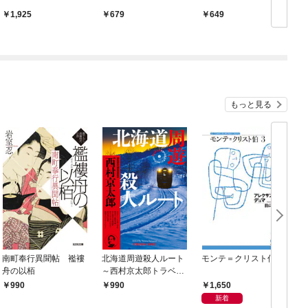
1,925
679
649
もっと見る
南町奉行異聞帖 襤褸
北海道周遊殺人ルート
モンテ＝クリスト伯3
舟の以栢
～西村京太郎トラベル
ミステリー・セレクシ
1,650
990
990
ョン（1）～
新着