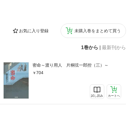
お気に入り登録
未購入巻をまとめて買う
1巻から
|
最新刊から
密命～渡り用人 片桐弦一郎控（三）～
704
試し読み
カートへ