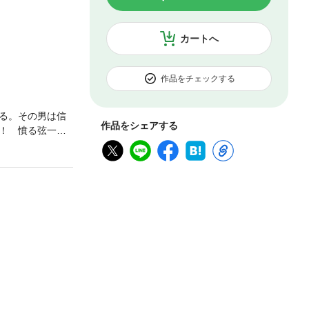
カートへ
作品をチェックする
る。その男は信
作品をシェアする
！ 憤る弦一郎
題に絡む政争の