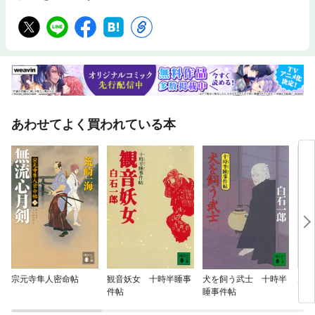
あわせてよく買われている本
宗元寺隼人密命帖
観音妖女 十時半睡事
犬を飼う武士 十時半
刀 
件帖
睡事件帖