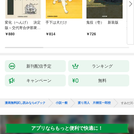
変化（へんげ） 決定
手下は犬だけ
鬼役（壱） 新装版
南町
版～交代寄合伊那衆異
舟の
聞（1）～
880
814
726
9
新刊配信予定
ランキング
キャンペーン
無料
漫画無料試し読みならdブック
小説一般
渡り用人 片桐弦一郎控
すみだ川
アプリならもっと便利で快適に！