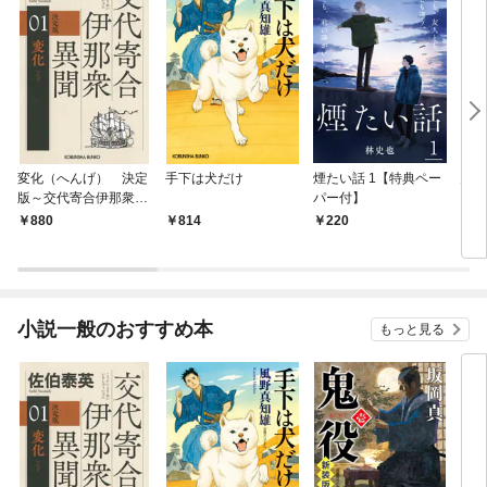
変化（へんげ） 決定
手下は犬だけ
煙たい話 1【特典ペー
鬼役
版～交代寄合伊那衆異
パー付】
聞（1）～
880
814
220
7
小説一般のおすすめ本
もっと見る