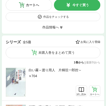
カートへ
今すぐ買う
作品をチェックする
作品情報へ
シリーズ
全5冊
お気に入り登録
未購入巻をまとめて買う
1巻から
|
最新刊から
白い霧～渡り用人 片桐弦一郎控～
704
試し読み
カートへ