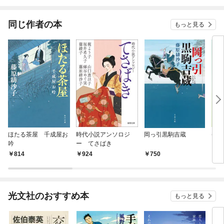
同じ作者の本
もっと見る
ほたる茶屋 千成屋お
時代小説アンソロジ
岡っ引黒駒吉蔵
番神
吟
ー てさばき
814
924
750
9
光文社のおすすめ本
もっと見る