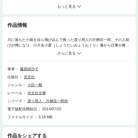
もっと見る
作品情報
川に落ちた小娘を自ら飛び込んで救った渡り用人の片桐弦一郎。その人助
けが噂になり、小大名小栗（しょうだいみょうおぐり）藩から仕事が舞い
込む。将軍が上覧（じょうらん）する水練（すいれん）競技に参加する者
たちの指導だった。目を覆うばかりのひどい有様（ありさま）に苦悩する
弦一郎だが、これをきっかけに、小栗藩の存在を揺るがす一大騒動に巻き
込まれる――。鮮やかな筆致で読み手の心を掴む待望のシリーズ第四弾！
著者
藤原緋沙子
出版社
光文社
ジャンル
小説一般
レーベル
光文社文庫
シリーズ
渡り用人 片桐弦一郎控
電子版配信開始日
2014/07/20
ファイルサイズ
0.16 MB
作品をシェアする