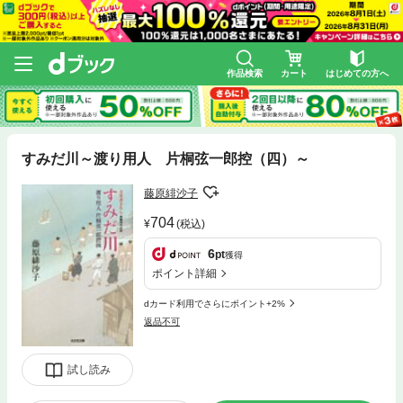
作品検索
カート
はじめての方へ
すみだ川～渡り用人 片桐弦一郎控（四）～
藤原緋沙子
704
(税込)
6
pt
獲得
ポイント詳細
dカード利用でさらにポイント+2%
返品不可
試し読み