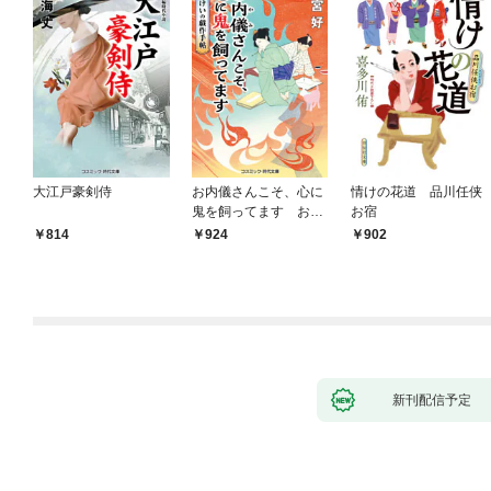
大江戸豪剣侍
お内儀さんこそ、心に
情けの花道 品川任侠
鬼を飼ってます おけ
お宿
いの戯作手帖
814
924
902
新刊配信予定