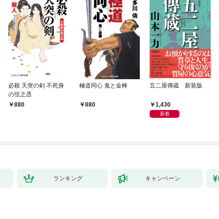
必殺 天突の剣 不死身
極道同心 鬼と金棒
五二屋傳蔵 新装版
の弦之丞
1,430
880
880
新着
ランキング
キャンペーン