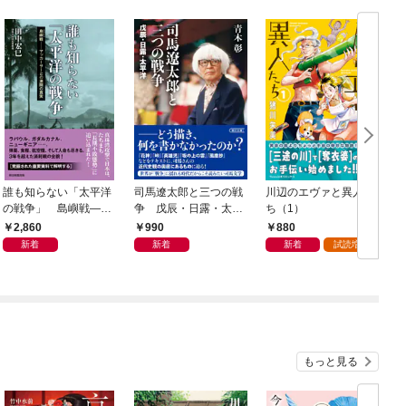
誰も知らない「太平洋
司馬遼太郎と三つの戦
川辺のエヴァと異人た
の戦争」 島嶼戦――
争 戊辰・日露・太平
ち（1）
マッカーサーとの激闘
洋
2,860
990
880
の真実
新着
新着
新着
試読増量
もっと見る