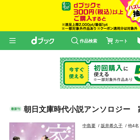
作品検索
カート
朝日文庫時代小説アンソロジー 
最新刊
中島要
坂井希久子
他4名