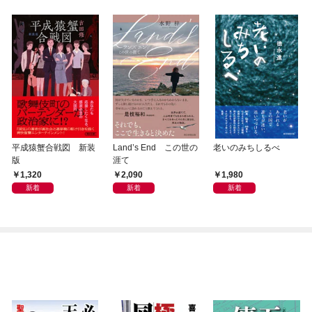
平成猿蟹合戦図 新装
Land’s End この世の
老いのみちしるべ
版
涯て
1,320
2,090
1,980
新着
新着
新着