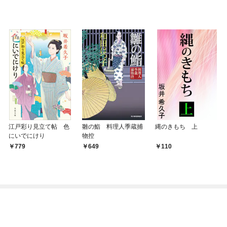
江戸彩り見立て帖 色
雛の鮨 料理人季蔵捕
縄のきもち 上
にいでにけり
物控
779
649
110