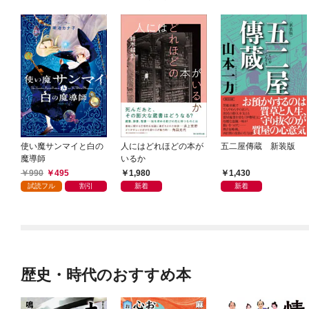
使い魔サンマイと白の
人にはどれほどの本が
五二屋傳蔵 新装版
魔導師
いるか
990
495
1,980
1,430
試読フル
割引
新着
新着
歴史・時代のおすすめ本