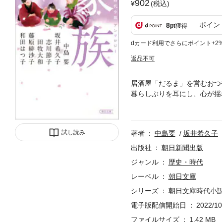
902
(税込)
ポイン
8
pt
獲得
dカード利用でさらにポイント+2
返品不可
居酒屋「だるま」を営むおつ
暮らしぶりを耳にし、心が揺
に描く珠玉の６編。文庫オリ
試し読み
著者
中島要
坂井希久子
出版社
朝日新聞出版
ジャンル
歴史・時代
レーベル
朝日文庫
シリーズ
朝日文庫時代小
電子版配信開始日
2022/10
ファイルサイズ
1.42 MB