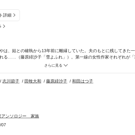
ト詳細
%
やは、姑との確執から13年前に離縁していた。夫のもとに残してきた
れる……（藤原緋沙子「雪よふれ」）。第一線の女性作家それぞれが「
ジナル。
志川節子
田牧大和
藤原緋沙子
和田はつ子
説アンソロジー 家族
/07