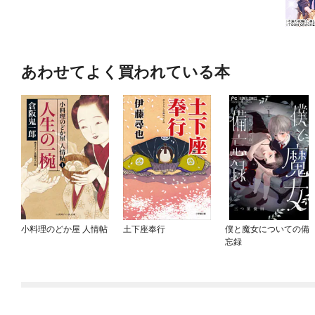
あわせてよく買われている本
小料理のどか屋 人情帖
土下座奉行
僕と魔女についての備
忘録