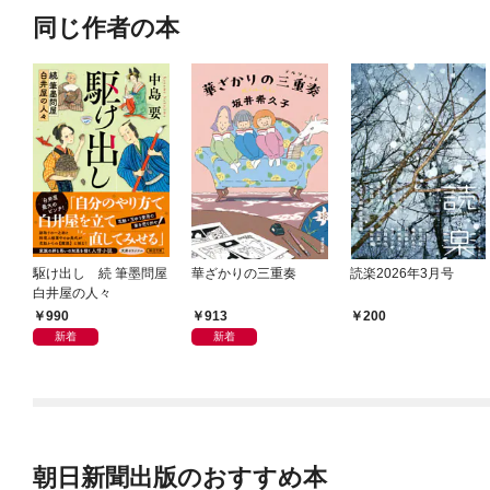
同じ作者の本
駆け出し 続 筆墨問屋
華ざかりの三重奏
読楽2026年3月号
白井屋の人々
990
913
200
新着
新着
朝日新聞出版のおすすめ本