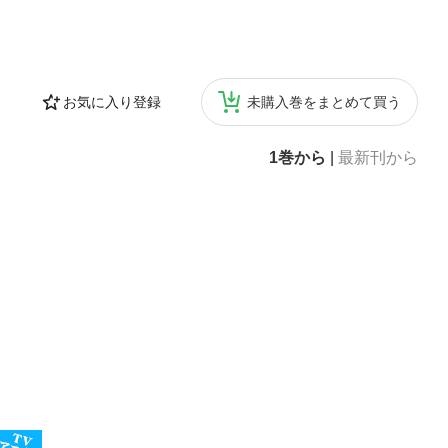
お気に入り登録
未購入巻をまとめて買う
1巻から
|
最新刊から