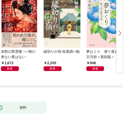
哀愁の西雲楼 ──朝の
縁切りの宿 桂屋調べ帖
夢おくり 便り屋お葉
来ない夜はない
日月抄＜新刻版＞
［1］
1,672
2,200
946
新着
新着
新着
無料