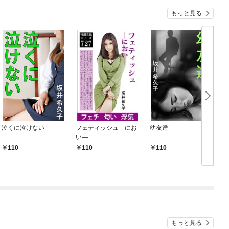
もっと見る
泣くに泣けない
フェティッシュ―にお
幼友達
い―
110
110
110
もっと見る