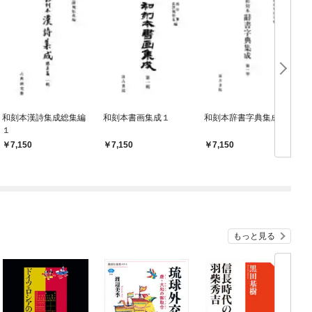
和刻本漢詩集成総集編
和刻本書画集成１
和刻本辞書字典集成１
１
7,150
7,150
7,150
もっと見る