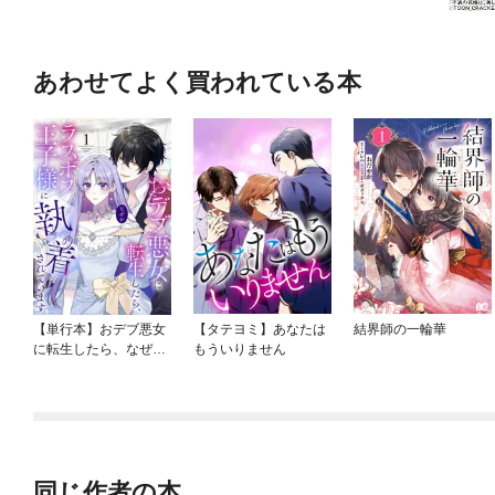
あわせてよく買われている本
【単行本】おデブ悪女
【タテヨミ】あなたは
結界師の一輪華
に転生したら、なぜか
もういりません
ラスボス王子様に執着
されています
同じ作者の本