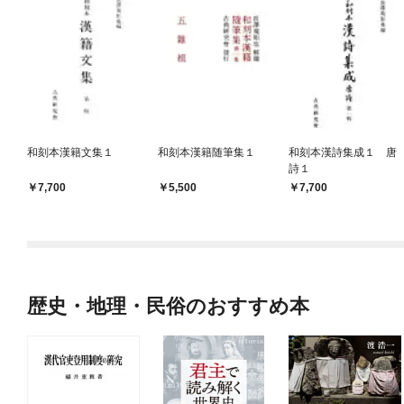
和刻本漢籍文集１
和刻本漢籍随筆集１
和刻本漢詩集成１ 唐
詩１
7,700
5,500
7,700
歴史・地理・民俗のおすすめ本