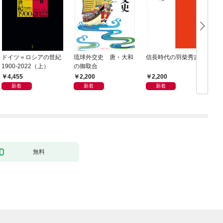
ドイツ＝ロシアの世紀
琉球外交史 唐・大和
信長時代の羽柴秀吉
1900-2022（上）
の御取合
4,455
2,200
2,200
新着
新着
新着
無料