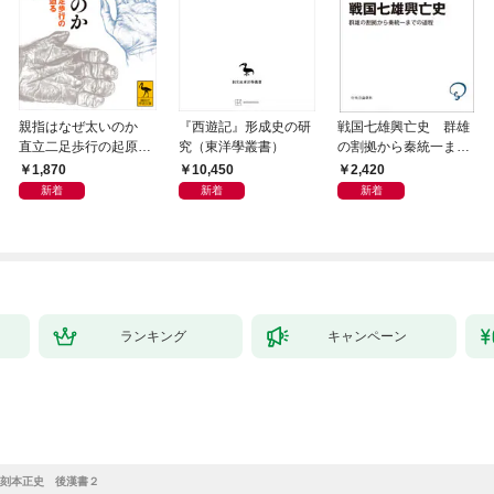
親指はなぜ太いのか
『西遊記』形成史の研
戦国七雄興亡史 群雄
直立二足歩行の起原に
究（東洋學叢書）
の割拠から秦統一まで
迫る
の道程
1,870
10,450
2,420
新着
新着
新着
ランキング
キャンペーン
刻本正史 後漢書２