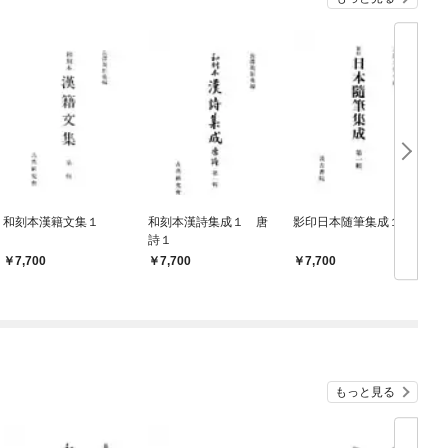
和刻本漢籍文集１
和刻本漢詩集成１ 唐
影印日本随筆集成１
詩１
7,700
7,700
7,700
もっと見る