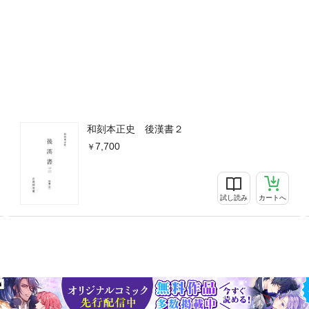
和刻本正史 後漢書２
7,700
試し読み
カートへ