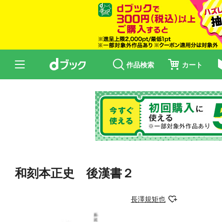
作品検索
カート
和刻本正史 後漢書２
長澤規矩也