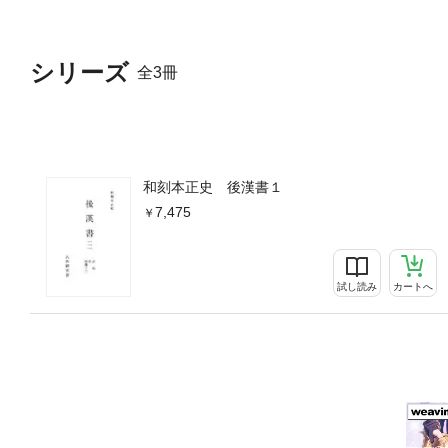
シリーズ
全3冊
和刻本正史 後漢書１
7,475
試し読み
カートへ