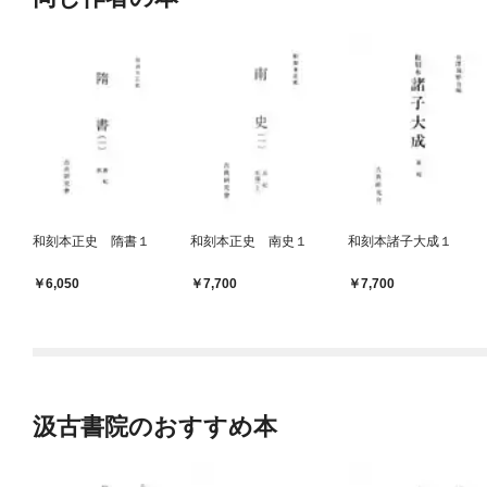
和刻本正史 隋書１
和刻本正史 南史１
和刻本諸子大成１
6,050
7,700
7,700
汲古書院のおすすめ本