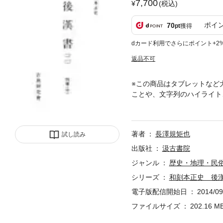
7,700
(税込)
ポイ
70
pt
獲得
dカード利用でさらにポイント+2
返品不可
※この商品はタブレットなど
ことや、文字列のハイライト
解する上に、「正史」の存在
日本人は中国の優れた文化を
で、我々の祖先は「漢文を返
著者
長澤規矩也
試し読み
り各藩が荻生徂徠ら当代一流
ず国史・国文・美術史など各
出版社
汲古書院
ジャンル
歴史・地理・民
シリーズ
和刻本正史 後
電子版配信開始日
2014/09
ファイルサイズ
202.16 M