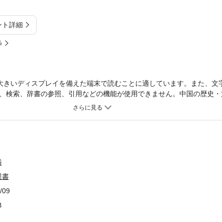
ント詳細
%
大きいディスプレイを備えた端末で読むことに適しています。また、文
、検索、辞書の参照、引用などの機能が使用できません。中国の歴史・
は欠くべからざるものであることはいうまでもない。遠く奈良・平安時
吸収し、日本独自の文化を創造してきたが、異民族の文化を一般に普及
り点送り仮名をもって読む」という方法をとった。「正史」訓点本は江
の学者を動員し、藩の名誉をかけて板行したものである。本書は、中国
分野の研究に必備の書である。
俗
漢書
/09
B