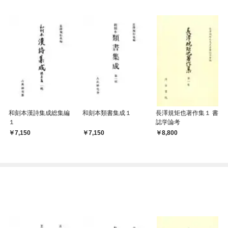
和刻本漢詩集成総集編
和刻本類書集成１
長澤規矩也著作集１ 書
１
誌学論考
7,150
7,150
8,800