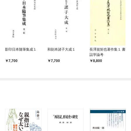
影印日本随筆集成１
和刻本諸子大成１
長澤規矩也著作集１ 書
誌学論考
7,700
7,700
8,800