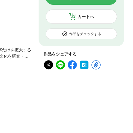
カートへ
作品をチェックする
字だけを拡大する
作品をシェアする
文化を研究・理
代の昔から我々
し血肉とする上
戸幕府の命によ
研究者のみなら