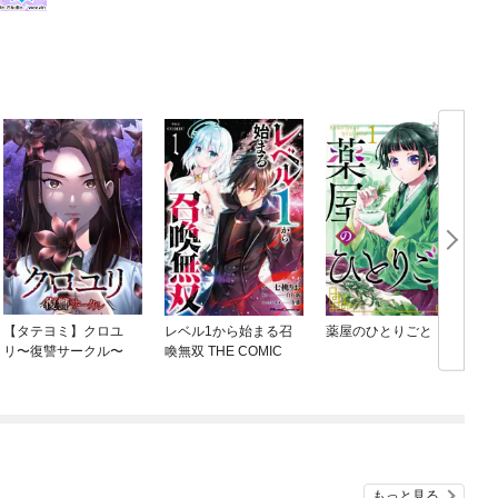
【タテヨミ】クロユ
レベル1から始まる召
薬屋のひとりごと
リ〜復讐サークル〜
喚無双 THE COMIC
もっと見る