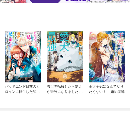
バッドエンド目前のヒ
異世界転移したら愛犬
王太子妃になんてなり
ロインに転生した私、
が最強になりました ～
たくない！！ 婚約者編
今世では恋愛するつも
シルバーフェンリルと
りがチートな兄が離し
俺が異世界暮らしを始
てくれません！？@C
めたら～ THE COMIC
OMIC