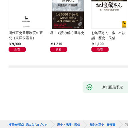
漢代官吏登用制度の研
君主で読み解く世界史
お地蔵さん 救いの説
究（東洋學叢書）
話・歴史・民俗
9,900
1,210
1,100
新着
新着
新着
新刊配信予定
漫画無料試し読みならdブック
歴史・地理・民俗
和刻本正史 後漢書
和