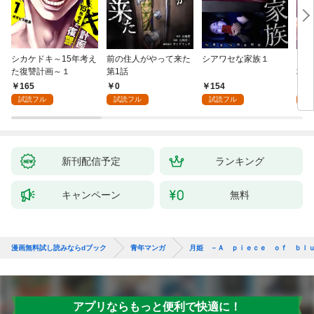
シカケドキ～15年考え
前の住人がやって来た
シアワセな家族１
16
た復讐計画～１
第1話
地獄
165
0
154
1
試読フル
試読フル
試読フル
試
新刊配信予定
ランキング
キャンペーン
無料
漫画無料試し読みならdブック
青年マンガ
月姫 －Ａ ｐｉｅｃｅ ｏｆ ｂｌ
アプリならもっと便利で快適に！