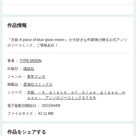
作品情報
『月姫-A piece of blue glass moon-』が大好きな作家陣が贈る公式アンソ
ロジーコミック、ご堪能あれ！
著者
TYPE-MOON
出版社
講談社
ジャンル
青年マンガ
掲載誌
星海社コミックス
シリーズ
月姫 －Ａ ｐｉｅｃｅ ｏｆ ｂｌｕｅ ｇｌａｓｓ ｍ
ｏｏｎ－ アンソロジーコミックＳＴＡＲ
電子版配信開始日
2022/04/08
ファイルサイズ
42.11 MB
作品をシェアする