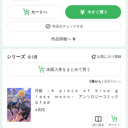
カートへ
今すぐ買う
作品をチェックする
作品情報へ
シリーズ
全1冊
お気に入り登録
未購入巻をまとめて買う
1巻から
|
最新刊から
月姫 －Ａ ｐｉｅｃｅ ｏｆ ｂｌｕｅ ｇ
ｌａｓｓ ｍｏｏｎ－ アンソロジーコミック
ＳＴＡＲ
825
試し読み
カートへ