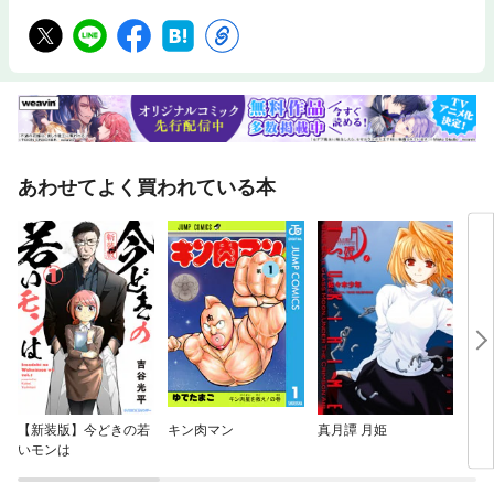
あわせてよく買われている本
【新装版】今どきの若
キン肉マン
真月譚 月姫
ダー
いモンは