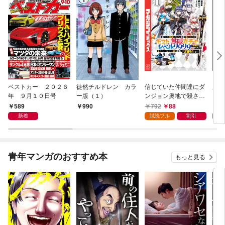
ベストカー ２０２６
徒然チルドレン カラ
信じていた仲間達にダ
魔女
年 ９月１０日号
ー版（１）
ンジョン奥地で殺され
かけたがギフト『無限
589
792
88
7
990
ガチャ』でレベル９９
新着
試読フル
割引
試
９９の仲間達を手に入
れて元パーティーメン
バーと世界に復讐＆
『ざまぁ！』します！
青年マンガのおすすめ本
もっと見る
（１）