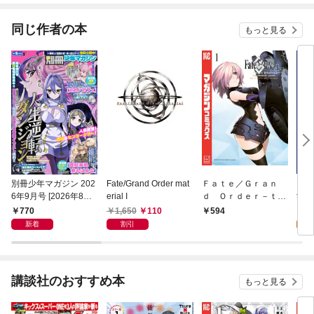
同じ作者の本
もっと見る
別冊少年マガジン 202
Fate/Grand Order mat
Ｆａｔｅ／Ｇｒａｎ
Fat
6年9月号 [2026年8月7
erial I
ｄ Ｏｒｄｅｒ－ｔｕ
t【
日発売]
ｒａｓ ｒｅａｌｔａ
770
1,650
110
0
594
－（１）
新着
割引
講談社のおすすめ本
もっと見る