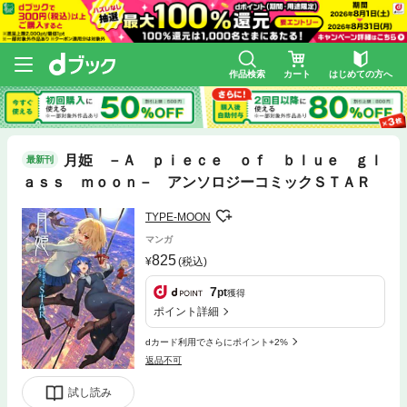
作品検索
カート
はじめての方へ
月姫 －Ａ ｐｉｅｃｅ ｏｆ ｂｌｕｅ ｇｌ
最新刊
ａｓｓ ｍｏｏｎ－ アンソロジーコミックＳＴＡＲ
TYPE-MOON
マンガ
825
(税込)
7
pt
獲得
ポイント詳細
dカード利用でさらにポイント+2%
返品不可
試し読み