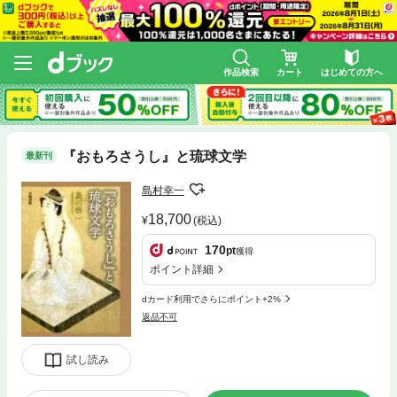
作品検索
カート
はじめての方へ
『おもろさうし』と琉球文学
最新刊
島村幸一
18,700
(税込)
170
pt
獲得
ポイント詳細
dカード利用でさらにポイント+2%
返品不可
試し読み