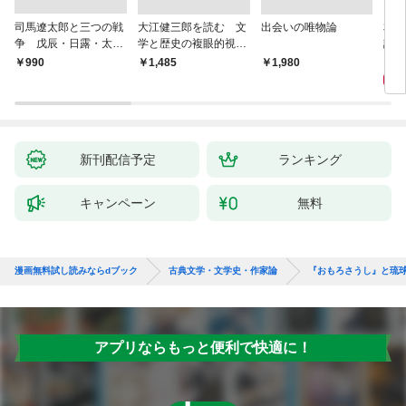
司馬遼太郎と三つの戦
大江健三郎を読む 文
出会いの唯物論
本当
争 戊辰・日露・太平
学と歴史の複眼的視点
話）
洋
から
1,
￥990
￥1,485
￥1,980
新刊配信予定
ランキング
キャンペーン
無料
漫画無料試し読みならdブック
古典文学・文学史・作家論
『おもろさうし』と琉
アプリならもっと便利で快適に！