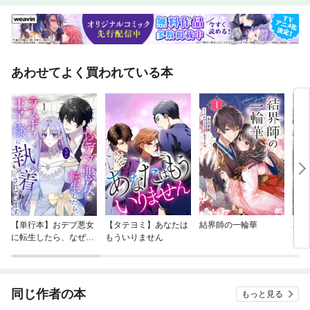
あわせてよく買われている本
【単行本】おデブ悪女
【タテヨミ】あなたは
結界師の一輪華
バッ
に転生したら、なぜか
もういりません
ロイ
ラスボス王子様に執着
今世
されています
りが
てく
OMI
同じ作者の本
もっと見る