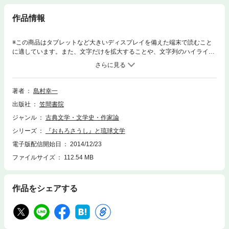
作品情報
※この商品はタブレットなど大きいディスプレイを備えた端末で読むこと
に適しています。また、文字だけを拡大することや、文字列のハイライ
ト、検索、辞書の参照、引用などの機能が使用できません。琉球文学の、
その総体としての姿は、どのように明らかにできるか。季節によっては台
湾の山陰を臨むことができるという与那国島から奄美大島以南までの、琉
球孤の島々で話される言語（琉球語・琉球方言）によって表現された琉球
著者
島村幸一
文学を、『おもろさうし』を中心に論じていく。もうひとつの日本語によ
出版社
笠間書院
る琉球文学を、これから日本文学の中にどのように定位していくのか。琉
球文学の一方的な模索ではなく、本土日本文学からもその道を探らねばな
ジャンル
古典文学・文学史・作家論
らない。これからの琉球文学研究の方向性を指し示す、希望に満ちあふれ
シリーズ
『おもろさうし』と琉球文学
た書。ここからはじまる、琉球文学論。
電子版配信開始日
2014/12/23
ファイルサイズ
112.54 MB
作品をシェアする