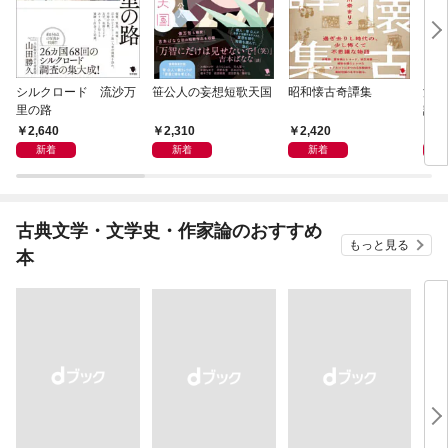
シルクロード 流沙万
笹公人の妄想短歌天国
昭和懐古奇譚集
流行
里の路
語
2,640
2,310
2,420
2,
新着
新着
新着
古典文学・文学史・作家論のおすすめ
もっと見る
本