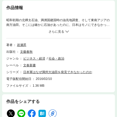
作品情報
昭和初期の北樺太石油、満洲国建国時の油兆地調査、そして東南アジアの
南方油田。そこには確かに石油があったのに、日本はモノにできなかっ
た。そして石油政策なきまま、戦争へ突入する。43年間、商社でエネルギ
ー関連業務に従事し、現在はエネルギーアナリストとして活躍、『石油の
「埋蔵量」は誰が決めるのか？』（文春新書）を上梓した著者が、戦前、
戦中の石油技術者の手記を読み込んで明らかにした戦後71年目の真実。そ
著者
岩瀬昇
こには現代日本のエネルギー政策への教訓があった。第一章 海軍こそが主
出版社
文藝春秋
役第二章 北樺太石油と外交交渉第三章 満洲に石油はあるか第四章 動き出
すのが遅かった陸軍第五章 対米開戦、葬られたシナリオ第六章 南方油田
ジャンル
ビジネス・経済
社会・政治
を奪取したものの第七章 持たざる者は持たざるなりに
レーベル
文春新書
シリーズ
日本軍はなぜ満州大油田を発見できなかったのか
電子版配信開始日
2016/02/10
ファイルサイズ
1.36 MB
作品をシェアする