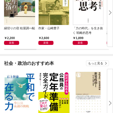
縁切りの宿 桂屋調べ帖
作家・山崎豊子
「力の時代」を生き抜
本当
く 戦略的思考
話）
2,200
2,600
1,899
1,
新着
新着
新着
社会・政治のおすすめ本
もっと見る