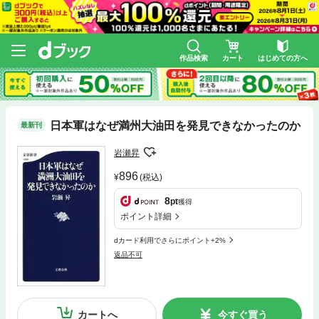
作品検索
カート
はじめての方へ
日本軍はなぜ満州大油田を発見できなかったのか
最新刊
岩瀬昇
896
(税込)
8
pt
獲得
ポイント詳細
dカード利用でさらにポイント+2%
返品不可
カートへ
今すぐ買う