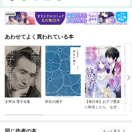
あわせてよく買われている本
太宰治 電子全集
伊豆の踊子
【単行本】おデブ悪女
【タ
に転生したら、なぜか
もう
ラスボス王子様に執着
されています
同じ作者の本
もっと見る