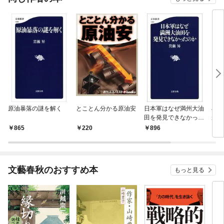
原油暴落の謎を解く
とことん分かる原油安
日本軍はなぜ満州大油
石油
田を発見できなかった
が決
のか
ルギ
865
220
896
8
文藝春秋のおすすめ本
もっと見る