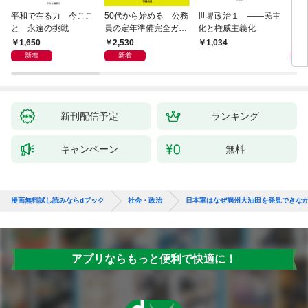
平和で在る力 今ここ
50代から始める 公務
世界政治１ ――民主
「力
と 永遠の挑戦
員の定年準備完全ガイ
化と権威主義化
く 
ド
1,650
2,530
1,
1,034
新着
新着
新刊配信予定
ランキング
キャンペーン
無料
漫画無料試し読みならdブック
社会・政治
日本軍はなぜ満州大油田を発見できな
アプリならもっと便利で快適に！