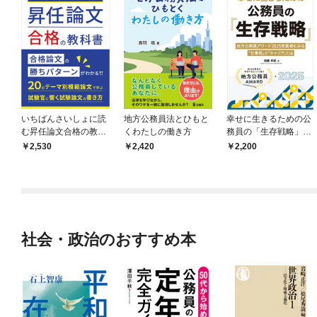
いちばんさいしょに読
地方公務員法とひもと
幸せに生きるための公
む昇任論文合格の教科
くわたしの働き方
務員の「生存戦略」―
書
地方公務員アワード20
2,530
2,420
2,200
25受賞者にみる「仕事
術」と「キャリア」と
は
社会・政治のおすすめ本