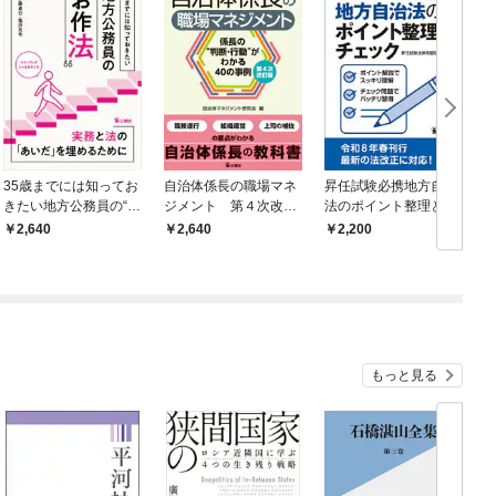
35歳までには知ってお
自治体係長の職場マネ
昇任試験必携地方自治
きたい地方公務員の“お
ジメント 第４次改訂
法のポイント整理とチ
作法”
版
ェック 第３次改訂版
2,640
2,640
2,200
もっと見る