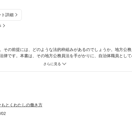
ント詳細
%
。その前提には、どのような法的枠組みがあるのでしょうか。地方公務
法律です。本書は、その地方公務員法を手がかりに、自治体職員として
や服務、分限・懲戒といった基本事項に加え、給与や休暇などの処遇、
員法の全体像を視野に入れながら、働き方を支える法的枠組みを丁寧に
してではなく、日々の実務や身近な疑問と結びつけながら、法律の言葉
そこから、自分の働き方の“理由（ワケ）”が見えてきます。なんとなく
そ、手に取ってほしい。地方公務員法は、あなたを縛るためのものでは
の“味方”です。その理解は、日々の実務を支え、やがて昇任・昇格試験
の理由を、自分の言葉で語れるようになるための一冊です。
ひもとくわたしの働き方
/02