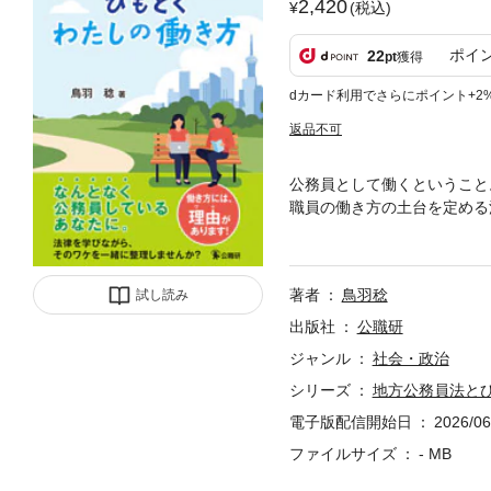
2,420
(税込)
ポイ
22
pt
獲得
dカード利用でさらにポイント+2
返品不可
公務員として働くということ
職員の働き方の土台を定める
き方」をひもとく一冊。身分
キャリア形成まで。地方公務
す。単なる試験対策の知識と
著者
鳥羽稔
試し読み
働き方に引き寄せて考える。
ている——そんなあなたにこ
出版社
公職研
心して仕事を続けていくため
ジャンル
社会・政治
礎にもつながります。働き方
シリーズ
地方公務員法と
電子版配信開始日
2026/06
ファイルサイズ
- MB