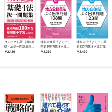
コンパクト昇任試験基
地方公務員法よく出る
地方自治法よく出る問
礎４法択一問題集第５
問題108問第８次改訂
題123問第８次改訂版
次改訂版
版
2,420
2,310
2,420