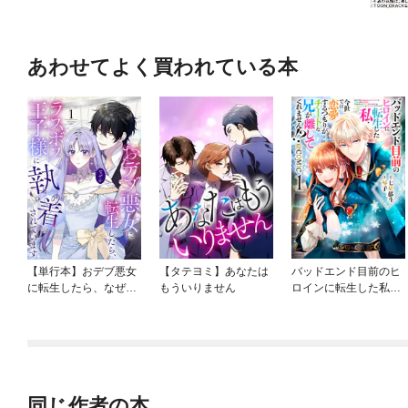
あわせてよく買われている本
【単行本】おデブ悪女
【タテヨミ】あなたは
バッドエンド目前のヒ
に転生したら、なぜか
もういりません
ロインに転生した私、
ラスボス王子様に執着
今世では恋愛するつも
されています
りがチートな兄が離し
てくれません！？@C
OMIC
同じ作者の本