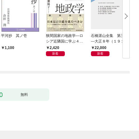
平河抄 其ノ壱
狭間国家の地政学―ロ
石橋湛山全集 第三巻
シア近隣国に学ぶ４つ
―大正８年（１９１
の生き残り戦略
９）－大正９年（１９
2,420
22,000
1,100
２０）
新着
新着
無料