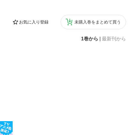
お気に入り登録
未購入巻をまとめて買う
1巻から
|
最新刊から