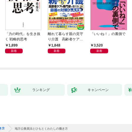
「力の時代」を生き抜
離れて暮らす親の見守
「いいね！」の裏側で
く 戦略的思考
り介護 高齢者ケアの
専門家が教える最善の
1,899
1,848
3,520
対策Q＆A大全
新着
新着
新着
ランキング
キャンペーン
き方
地方公務員法とひもとくわたしの働き方