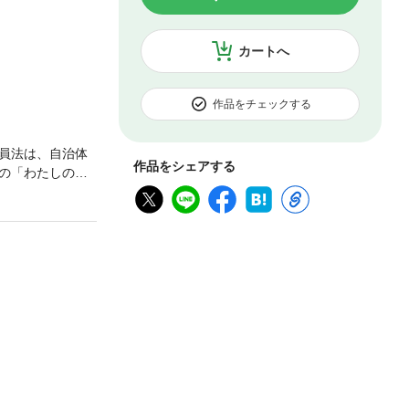
カートへ
作品をチェックする
員法は、自治体
作品をシェアする
の「わたしの働
さらには育成や
整理していきま
を「わたし」の
公務員として働い
ありません。安
に向けた確かな基