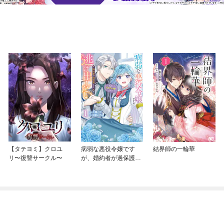
【タテヨミ】クロユ
病弱な悪役令嬢です
結界師の一輪華
リ〜復讐サークル〜
が、婚約者が過保護す
ぎて逃げ出したい(私た
ち犬猿の仲でしたよ
ね！？)