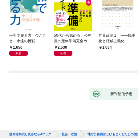
平和で在る力 今ここ
50代から始める 公務
世界政治１ ――民主
と 永遠の挑戦
員の定年準備完全ガイ
化と権威主義化
ド
1,650
2,530
1,034
新着
新着
新刊配信予定
漫画無料試し読みならdブック
社会・政治
地方公務員法とひもとくわたしの働