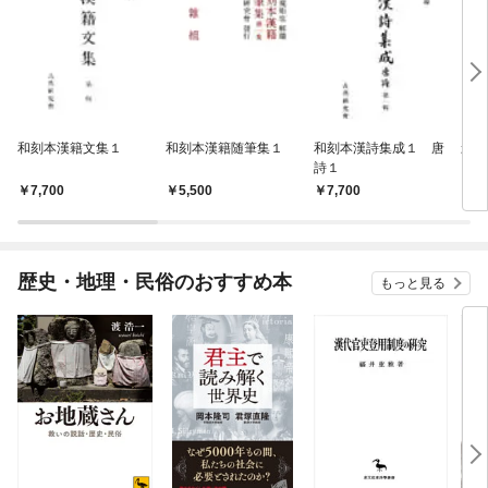
和刻本漢籍文集１
和刻本漢籍随筆集１
和刻本漢詩集成１ 唐
影印
詩１
7,700
5,500
7,700
7,
歴史・地理・民俗のおすすめ本
もっと見る