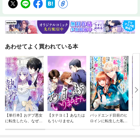
あわせてよく買われている本
【単行本】おデブ悪女
【タテヨミ】あなたは
バッドエンド目前のヒ
【タ
に転生したら、なぜか
もういりません
ロインに転生した私、
リ〜
ラスボス王子様に執着
今世では恋愛するつも
されています
りがチートな兄が離し
てくれません！？@C