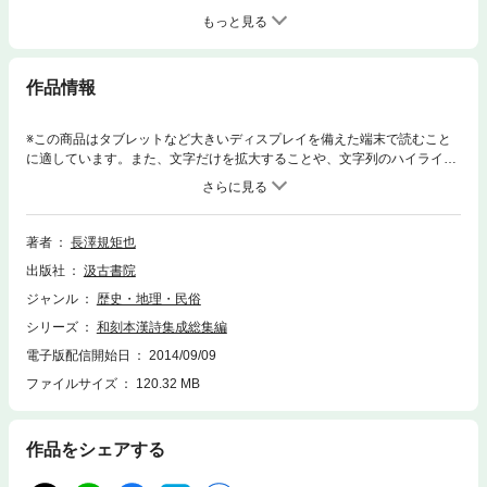
もっと見る
作品情報
※この商品はタブレットなど大きいディスプレイを備えた端末で読むこと
に適しています。また、文字だけを拡大することや、文字列のハイライ
ト、検索、辞書の参照、引用などの機能が使用できません。古詩紀・唐人
選唐詩から中州集・明詩正声・清詩選まで60首の漢詩総集を収録。
著者
長澤規矩也
出版社
汲古書院
ジャンル
歴史・地理・民俗
シリーズ
和刻本漢詩集成総集編
電子版配信開始日
2014/09/09
ファイルサイズ
120.32 MB
作品をシェアする