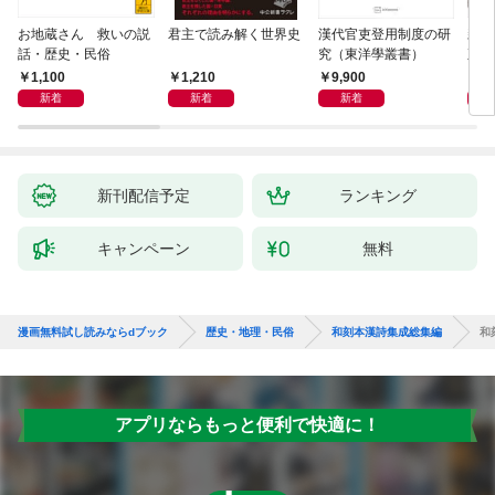
お地蔵さん 救いの説
君主で読み解く世界史
漢代官吏登用制度の研
親
話・歴史・民俗
究（東洋學叢書）
直立
迫る
1,100
1,210
9,900
1,
新着
新着
新着
新刊配信予定
ランキング
キャンペーン
無料
漫画無料試し読みならdブック
歴史・地理・民俗
和刻本漢詩集成総集編
和
アプリならもっと便利で快適に！