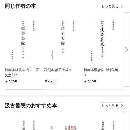
OMIC
同じ作者の本
もっと見る
和刻本経書集成１ 正
和刻本諸子大成１
和刻本漢詩集成総集編
和刻
文之部１
１
7,150
7,700
7,150
7,
汲古書院のおすすめ本
もっと見る