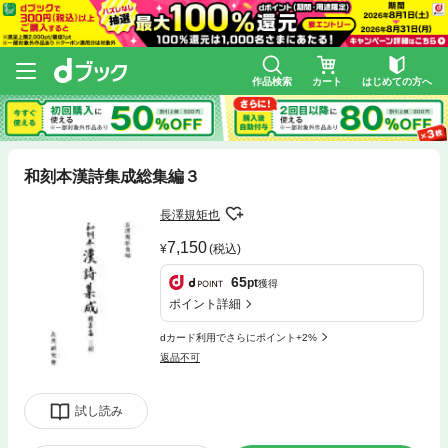
作品検索
カート
はじめての方へ
和刻本漢詩集成総集編３
長澤規矩也
7,150
(税込)
65
pt
獲得
ポイント詳細
dカード利用でさらにポイント+2%
返品不可
試し読み