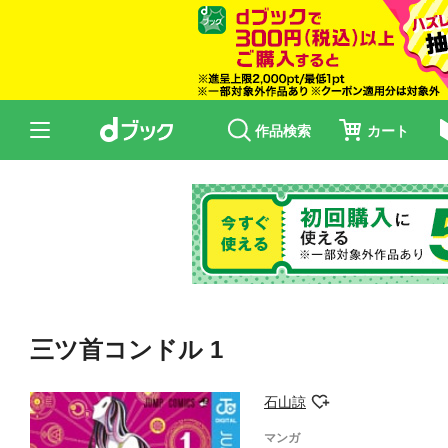
作品検索
カート
三ツ首コンドル 1
石山諒
マンガ