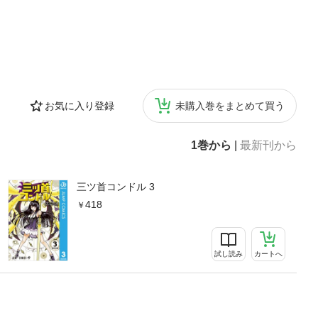
お気に入り登録
未購入巻をまとめて買う
1巻から
|
最新刊から
三ツ首コンドル 3
418
試し読み
カートへ