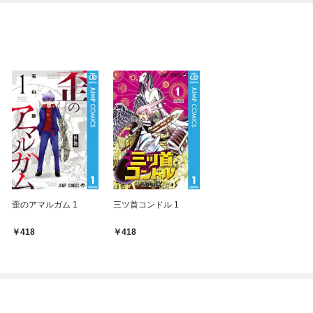
歪のアマルガム 1
三ツ首コンドル 1
418
418