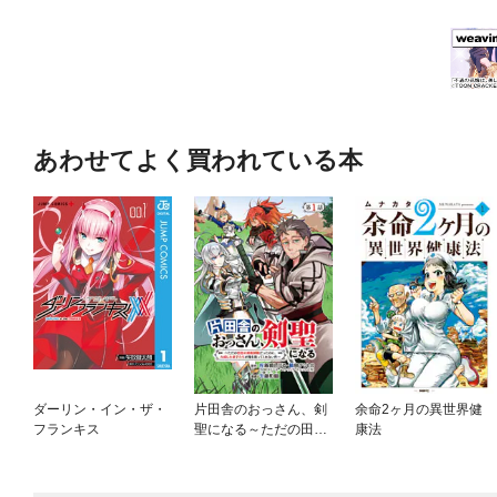
あわせてよく買われている本
ダーリン・イン・ザ・
片田舎のおっさん、剣
余命2ヶ月の異世界健
フランキス
聖になる～ただの田舎
康法
の剣術師範だったの
に、大成した弟子たち
が俺を放ってくれない