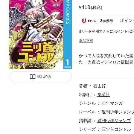
418
(税込)
ポイン
3
pt
獲得
dカード利用でさらにポイント+2
返品不可
かつて大陸を支配していた魔
た、大盗賊マシマロと盗賊見習
ルの魔人』】
試し読み
著者
石山諒
出版社
集英社
ジャンル
少年マンガ
レーベル
週刊少年ジャン
掲載誌
週刊少年ジャンプ
シリーズ
三ツ首コンドル