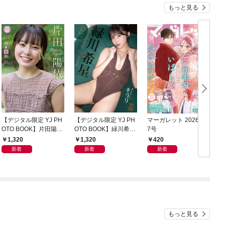
もっと見る
【デジタル限定 YJ PH
【デジタル限定 YJ PH
マーガレット 2026年1
グ
OTO BOOK】片田陽依
OTO BOOK】緑川希星
7号
6
写真集「羽色日和」
写真集「きらら、キラ
1,320
1,320
420
リ」
新着
新着
新着
もっと見る