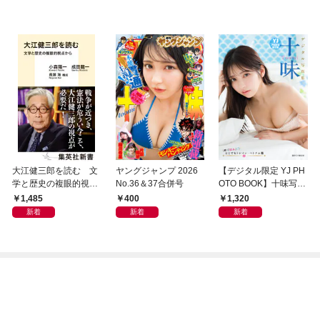
大江健三郎を読む 文
ヤングジャンプ 2026
【デジタル限定 YJ PH
学と歴史の複眼的視点
No.36＆37合併号
OTO BOOK】十味写真
から
集「続・『ぽみ』！？
1,485
400
1,320
どこでもトレイン・ベ
新着
新着
新着
トナム篇」