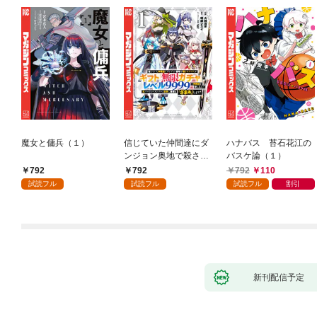
魔女と傭兵（１）
信じていた仲間達にダ
ハナバス 苔石花江の
ンジョン奥地で殺され
バスケ論（１）
かけたがギフト『無限
792
792
792
110
ガチャ』でレベル９９
試読フル
試読フル
試読フル
割引
９９の仲間達を手に入
れて元パーティーメン
バーと世界に復讐＆
『ざまぁ！』します！
（１）
新刊配信予定