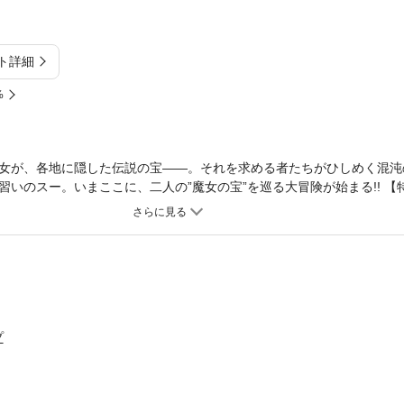
ト詳細
%
女が、各地に隠した伝説の宝――。それを求める者たちがひしめく混沌
いのスー。いまここに、二人の”魔女の宝”を巡る大冒険が始まる!! 【
プ