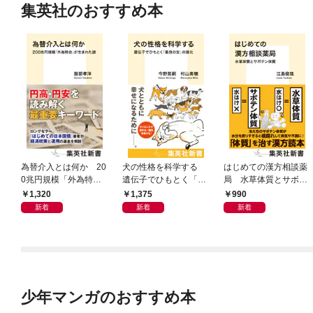
集英社のおすすめ本
為替介入とは何か 20
犬の性格を科学する
はじめての漢方相談薬
0兆円規模「外為特
遺伝子でひもとく「最
局 水草体質とサボテ
会」が生まれた謎
良の友」の進化
ン体質
1,320
1,375
990
新着
新着
新着
少年マンガのおすすめ本