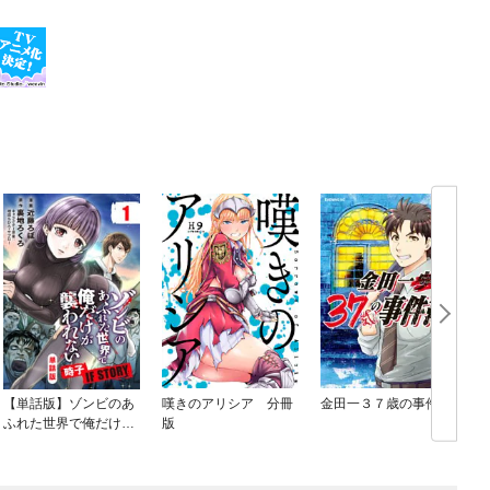
【単話版】ゾンビのあ
嘆きのアリシア 分冊
金田一３７歳の事件簿
ふれた世界で俺だけが
版
襲われない 時子 IF ST
ORY（フルカラー）