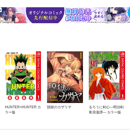
HUNTER×HUNTER カ
脱獄のカザリヤ
るろうに剣心—明治剣
ラー版
客浪漫譚— カラー版