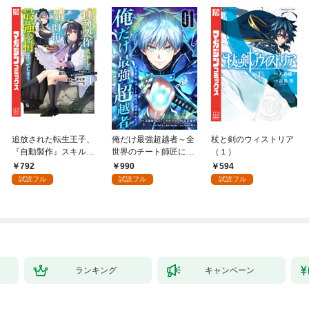
追放された転生王子、
俺だけ最強超越者～全
杖と剣のウィストリア
『自動製作』スキルで
世界のチート師匠に認
（１）
領地を爆速で開拓し最
められた～【単行本】
792
990
594
強の村を作ってしまう
（１）
試読フル
試読フル
試読フル
～最強クラフトスキル
で始める、楽々領地開
拓スローライフ～
（１）
ランキング
キャンペーン