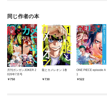
件～(話売り)
同じ作者の本
月刊ガンガンJOKER 2
龍とカメレオン 1巻
ONE PIECE episode A
026年7月号
1
750
730
522