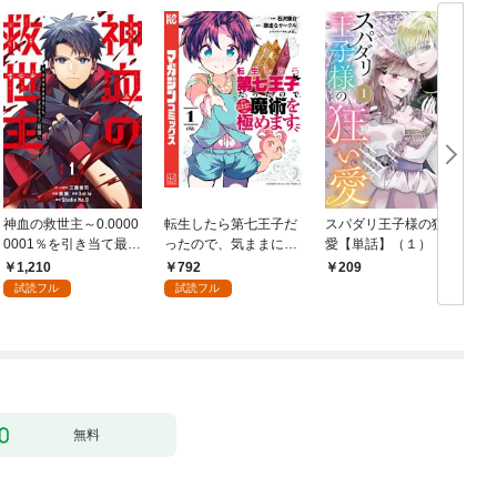
神血の救世主～0.0000
転生したら第七王子だ
スパダリ王子様の狂い
0001％を引き当て最強
ったので、気ままに魔
愛【単話】（１）
へ～【電子書籍特典
術を極めます（１）
1,210
792
209
付】（１）
試読フル
試読フル
無料