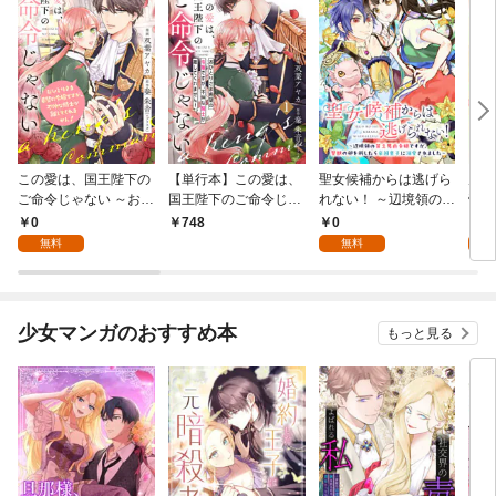
この愛は、国王陛下の
【単行本】この愛は、
聖女候補からは逃げら
虐げ
ご命令じゃない ～おひ
国王陛下のご命令じゃ
れない！ ～辺境領の貧
帝か
とりさま希望の令嬢で
ない ～おひとりさま希
乏男爵令嬢ですが、聖
話
0
0
0
748
すが、不仲な騎士が離
望の令嬢ですが、不仲
獣の卵を孵したら帝国
無料
無料
してくれません！～ 1
な騎士が離してくれま
皇子に溺愛されました
話
せん！～ 1
～ 1話
少女マンガのおすすめ本
もっと見る