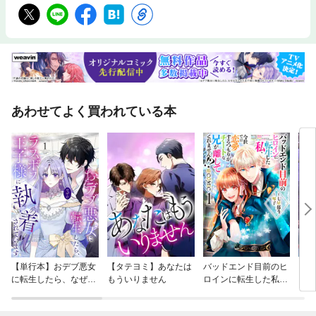
あわせてよく買われている本
【単行本】おデブ悪女
【タテヨミ】あなたは
バッドエンド目前のヒ
【タ
に転生したら、なぜか
もういりません
ロインに転生した私、
リ〜
ラスボス王子様に執着
今世では恋愛するつも
されています
りがチートな兄が離し