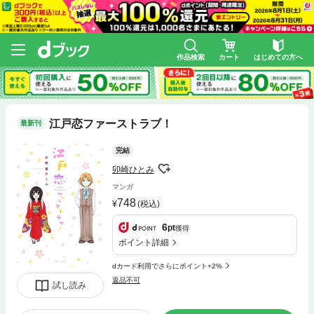
作品検索
カート
はじめての方へ
江戸恋ファーストラブ！
最新刊
完結
卯崎ひとみ
マンガ
748
(税込)
6
pt
獲得
ポイント詳細
dカード利用でさらにポイント+2%
返品不可
試し読み