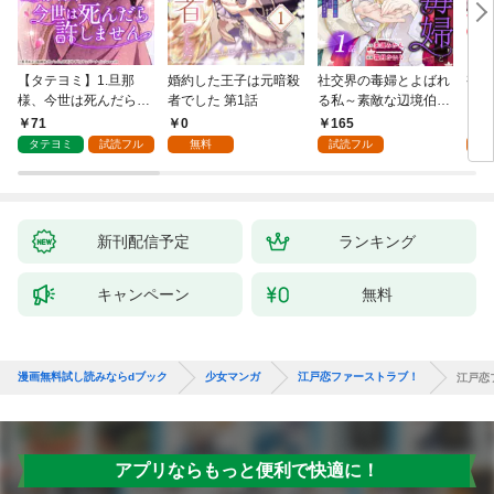
【タテヨミ】1.旦那
婚約した王子は元暗殺
社交界の毒婦とよばれ
視線
様、今世は死んだら許
者でした 第1話
る私～素敵な辺境伯令
る 1
しません
息に腕を折られたの
71
0
165
1
で、責任とってもらい
タテヨミ
試読フル
無料
試読フル
試
ます～［ばら売り］
第1話
新刊配信予定
ランキング
キャンペーン
無料
漫画無料試し読みならdブック
少女マンガ
江戸恋ファーストラブ！
江戸恋
アプリならもっと便利で快適に！