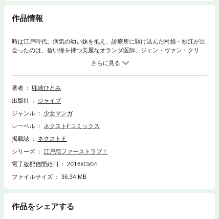
作品情報
時は江戸時代。病気の幼い妹を抱え、診療所に駆け込んだ村娘・紗江が出
会ったのは、碧い瞳を持つ美麗なオランダ医師、ジェン・ヴァン・クリス
トフ。治療代が払えない紗江は、診療所の広報をすることになってしま
う。 そんなある日、ジェンが城下に
診療に行くと聞いた紗江は、無理を言ってついていくけど…!?これは…初
デート!?お江戸に恋の華が咲く!
著者
卯崎ひとみ
出版社
ジャイブ
ジャンル
少女マンガ
レーベル
ネクストFコミックス
掲載誌
ネクストＦ
シリーズ
江戸恋ファーストラブ！
電子版配信開始日
2016/03/04
ファイルサイズ
36.34 MB
作品をシェアする