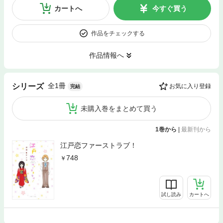
カートへ
今すぐ買う
作品をチェックする
作品情報へ
全1冊
シリーズ
お気に入り登録
完結
未購入巻をまとめて買う
1巻から
|
最新刊から
江戸恋ファーストラブ！
748
試し読み
カートへ