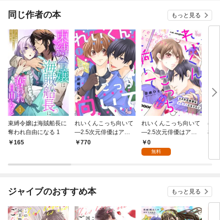
てくれません！？@C
OMIC
同じ作者の本
もっと見る
束縛令嬢は海賊船長に
れいくんこっち向いて
れいくんこっち向いて
ほう
奪われ自由になる 1
―2.5次元俳優はアル
―2.5次元俳優はアル
様？
ファになりたい―【合
ファになりたい―１
にイ
0
165
770
1
本版】1
無料
ジャイブのおすすめ本
もっと見る