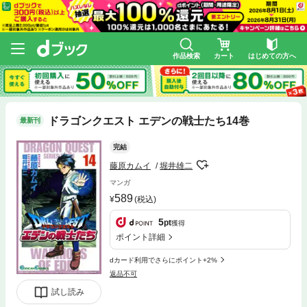
作品検索
カート
はじめての方へ
ドラゴンクエスト エデンの戦士たち14巻
最新刊
完結
藤原カムイ
堀井雄二
マンガ
589
(税込)
5
pt
獲得
ポイント詳細
dカード利用でさらにポイント+2%
返品不可
試し読み