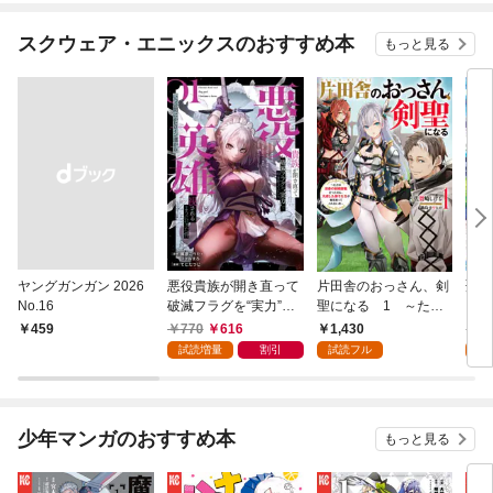
スクウェア・エニックスのおすすめ本
もっと見る
ヤングガンガン 2026
悪役貴族が開き直って
片田舎のおっさん、剣
聖女
No.16
破滅フラグを“実力”で
聖になる 1 ～ただ
ら乗
叩き折っていたら、い
の田舎の剣術師範だっ
巻
770
616
1,430
6
￥459
つの間にかヒロイン達
たのに、大成した弟子
試読増量
割引
試読フル
試
から英雄視されるよう
たちが俺を放ってくれ
になった件（コミッ
ない件～
ク） 1巻
少年マンガのおすすめ本
もっと見る