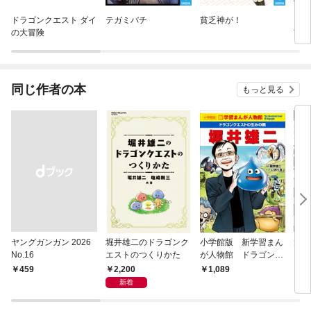
ドラゴンクエスト ダイ
テガミバチ
貧乏神が！
こち
の大冒険
前派
同じ作者の本
もっと見る
ヤングガンガン 2026
堀井雄二のドラゴンク
小学館版 新学習まん
犬狼
No.16
エストのつくりかた
が人物館 ドラゴンク
エストの生みの親 堀
2,200
￥459
1,089
4,
井雄二
新着