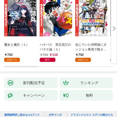
魔女と傭兵（１）
ハナバス 苔石花江の
信じていた仲間達にダ
追放
バスケ論（１）
ンジョン奥地で殺され
『自
かけたがギフト『無限
領地
792
792
110
792
7
ガチャ』でレベル９９
強の
試読フル
割引
試読フル
試
９９の仲間達を手に入
～最
れて元パーティーメン
で始
バーと世界に復讐＆
拓ス
『ざまぁ！』します！
（１
（１）
新刊配信予定
ランキング
キャンペーン
無料
漫画無料試し読みならdブック
少年マンガ
ドラゴンクエスト エデンの戦士たち