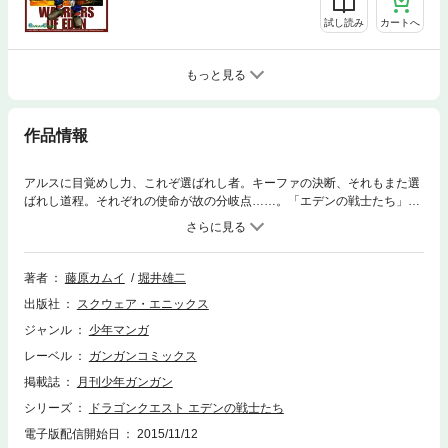
試し読み
カートへ
もっと見る
作品情報
アルスに目覚めし力、これぞ選ばれし者。キーファの決断、それもまた選
ばれし道程。それぞれの使命が故の分岐点……。「エデンの戦士たち」第
一部、堂々完結!!(C)2005 Kamui Fujiwara (C)2000 ARMOR PROJECT/BI
RD STUDIO/HEART BEAT/ARTEPIAZZA/SQUARE ENIX All Rights Reser
ved.
著者
藤原カムイ
堀井雄二
出版社
スクウェア・エニックス
ジャンル
少年マンガ
レーベル
ガンガンコミックス
掲載誌
月刊少年ガンガン
シリーズ
ドラゴンクエスト エデンの戦士たち
電子版配信開始日
2015/11/12