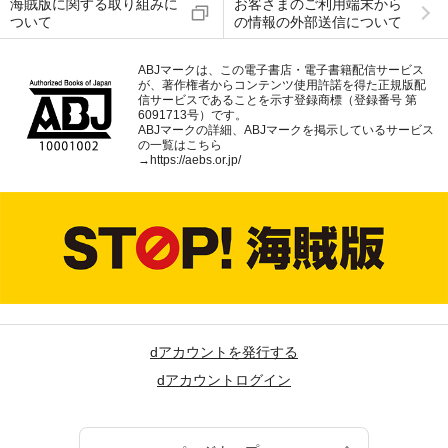
海賊版に関する取り組みに
お客さまのご利用端末から
ついて
の情報の外部送信について
ABJマークは、この電子書店・電子書籍配信サービス
が、著作権者からコンテンツ使用許諾を得た正規版配
信サービスであることを示す登録商標（登録番号 第
6091713号）です。
ABJマークの詳細、ABJマークを掲示しているサービス
の一覧はこちら
→
https://aebs.or.jp/
dアカウントを発行する
dアカウントログイン