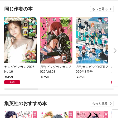
同じ作者の本
もっと見る
ヤングガンガン 2026
月刊ビッグガンガン 2
月刊ガンガンJOKER 2
堀井
No.16
026 Vol.08
026年8月号
エス
459
2,
750
750
新着
集英社のおすすめ本
もっと見る