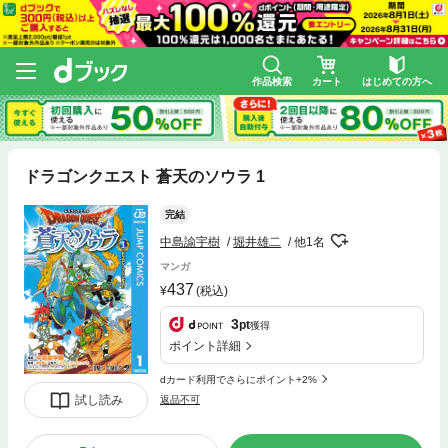
作品検索
カート
はじめての方へ
ドラゴンクエスト 蒼天のソウラ 1
完結
中島諭宇樹
堀井雄二
他1名
マンガ
437
(税込)
3
pt
獲得
ポイント詳細
dカード利用でさらにポイント+2%
試し読み
返品不可