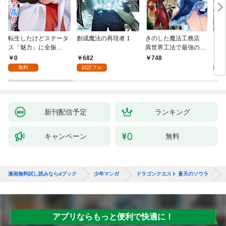
転生したけどステータ
創成魔法の再現者 1
きのした魔法工務店
王位
ス「魅力」に全振
異世界工法で最強の家
兆候
り！？(1)
づくりを（コミック）
入れ
0
682
0
748
１
る。
無料
試読フル
新刊配信予定
ランキング
キャンペーン
無料
漫画無料試し読みならdブック
少年マンガ
ドラゴンクエスト 蒼天のソウラ
アプリならもっと便利で快適に！