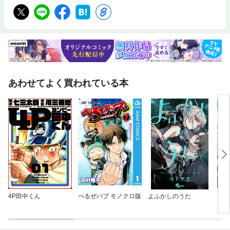
あわせてよく買われている本
4P田中くん
べるぜバブ モノクロ版
よふかしのうた
セン