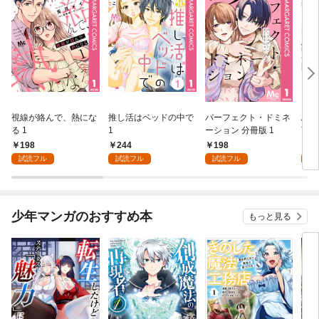
視線が絡んで、熱にな
推し活はベッドの中で
パーフェクト・ドミネ
ふし
る 1
1
ーション 分冊版 1
言っ
198
244
198
2
試読フル
試読フル
試読フル
試
少年マンガのおすすめ本
もっと見る