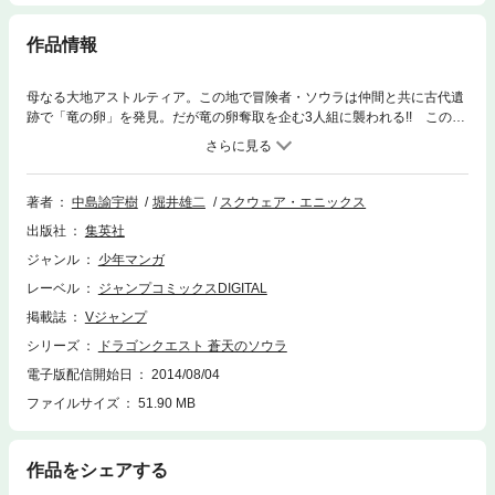
作品情報
母なる大地アストルティア。この地で冒険者・ソウラは仲間と共に古代遺
跡で「竜の卵」を発見。だが竜の卵奪取を企む3人組に襲われる!! この混
乱の中、割れた卵から女の子が!? 新たなドラゴンクエスト伝説開幕!!
【デジタル版には特典アイテムコードは付属しません】
著者
中島諭宇樹
堀井雄二
スクウェア・エニックス
出版社
集英社
ジャンル
少年マンガ
レーベル
ジャンプコミックスDIGITAL
掲載誌
Vジャンプ
シリーズ
ドラゴンクエスト 蒼天のソウラ
電子版配信開始日
2014/08/04
ファイルサイズ
51.90 MB
作品をシェアする