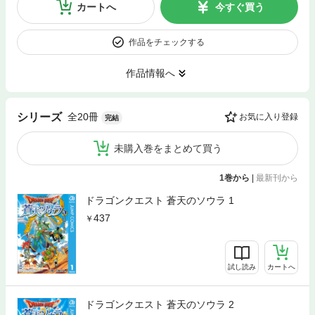
カートへ
今すぐ買う
作品をチェックする
作品情報へ
全20冊
シリーズ
お気に入り登録
完結
未購入巻をまとめて買う
1巻から
|
最新刊から
ドラゴンクエスト 蒼天のソウラ 1
437
試し読み
カートへ
ドラゴンクエスト 蒼天のソウラ 2