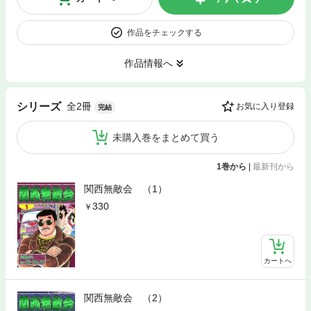
作品をチェックする
作品情報へ
全2冊
シリーズ
お気に入り登録
完結
未購入巻をまとめて買う
1巻から
|
最新刊から
関西無敵会 （1）
330
カートへ
関西無敵会 （2）