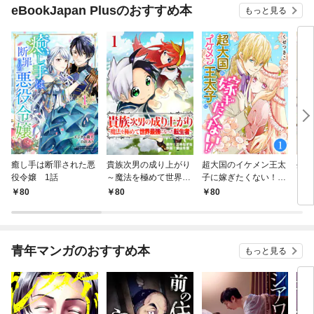
eBookJapan Plusのおすすめ本
もっと見る
癒し手は断罪された悪
貴族次男の成り上がり
超大国のイケメン王太
生産
役令嬢 1話
～魔法を極めて世界最
子に嫁ぎたくない！！
して
強になった転生者～
1話
も作
80
80
80
8
1話
パー
いま
青年マンガのおすすめ本
もっと見る