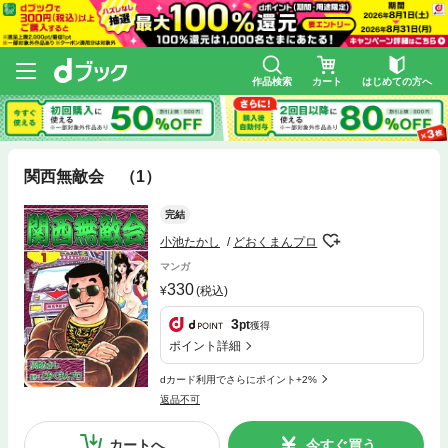
作品検索
カート
はじめての方へ
関西無敵会 （1）
完結
小池たかし
どおくまんプロ
マンガ
330
(税込)
3
pt
獲得
ポイント詳細
dカード利用でさらにポイント+2%
返品不可
カートへ
今すぐ買う