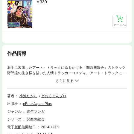
330
カートへ
作品情報
派手に装飾したアート・トラックに命をかける「関西無敵会」のトラック
野郎達の生き様を描いた人情トラッカーコメディ。アート・トラックに憧
れて関西無敵会に入りたいと思い、トラック野郎の見習いとして働く事に
なった青年・田中（たなか）。そこへやってきた関西無敵会会長・赤盛
（あかもり）の豪華なアート・トラックに感動する田中だったが、新興グ
ループ・男船団の派手に改造したトラックの写真を見た赤盛は、負けてた
著者
小池たかし
どおくまんプロ
まるかと男の意地を見せて……!?
出版社
eBookJapan Plus
ジャンル
青年マンガ
シリーズ
関西無敵会
電子版配信開始日
2014/12/09