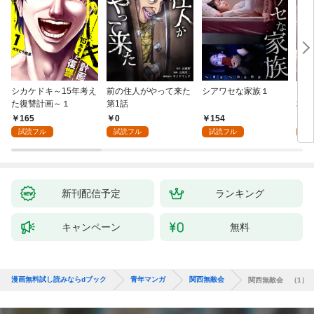
シカケドキ～15年考え
前の住人がやって来た
シアワセな家族１
16
た復讐計画～１
第1話
地獄
165
0
154
1
試読フル
試読フル
試読フル
試
新刊配信予定
ランキング
キャンペーン
無料
漫画無料試し読みならdブック
青年マンガ
関西無敵会
関西無敵会 （1）