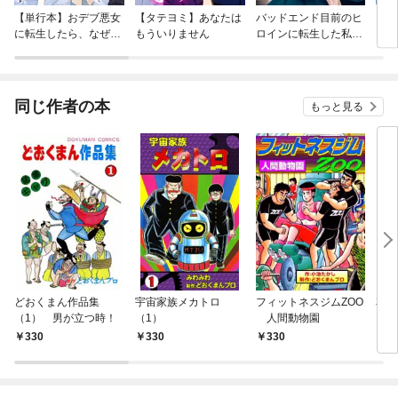
【単行本】おデブ悪女
【タテヨミ】あなたは
バッドエンド目前のヒ
【タ
に転生したら、なぜか
もういりません
ロインに転生した私、
リ〜
ラスボス王子様に執着
今世では恋愛するつも
されています
りがチートな兄が離し
てくれません！？@C
OMIC
同じ作者の本
もっと見る
どおくまん作品集
宇宙家族メカトロ
フィットネスジムZOO
花
（1） 男が立つ時！
（1）
人間動物園
（1
330
330
330
3