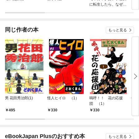
に転生したら、なぜか
もう
ラスボス王子様に執着
されています
同じ作者の本
もっと見る
男 花田秀治郎(1)
怪人ヒイロ （1）
嗚呼！！ 花の応援
熱
団 （1）
（1
495
330
330
3
eBookJapan Plusのおすすめ本
もっと見る