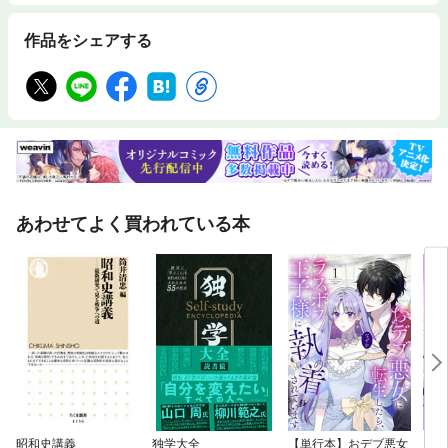
作品をシェアする
あわせてよく買われている本
昭和史講義
独学大全
【単行本】おデブ悪女
【タ