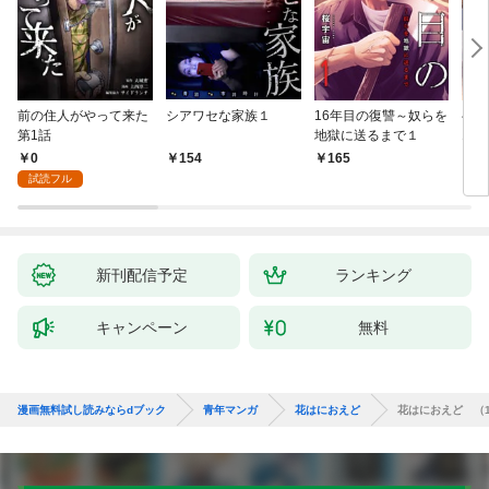
前の住人がやって来た
シアワセな家族１
16年目の復讐～奴らを
ベイ
第1話
地獄に送るまで１
エブ
版】
0
154
165
2
試読フル
新刊配信予定
ランキング
キャンペーン
無料
漫画無料試し読みならdブック
青年マンガ
花はにおえど
花はにおえど （