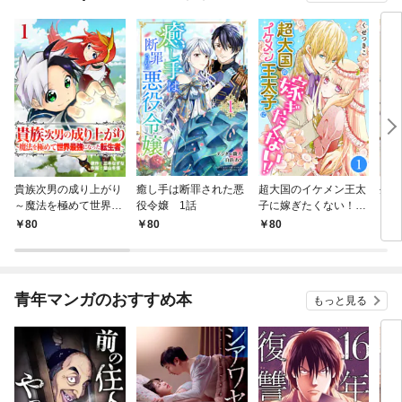
貴族次男の成り上がり
癒し手は断罪された悪
超大国のイケメン王太
生産
～魔法を極めて世界最
役令嬢 1話
子に嫁ぎたくない！！
して
強になった転生者～
1話
も作
80
80
80
8
1話
パー
いま
青年マンガのおすすめ本
もっと見る