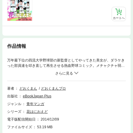
カートへ
作品情報
万年最下位の四流大学野球部の新監督としてやってきた美女が、ダラケき
った部員達を叩き直して再生させる熱血野球コミック。メチャクチャ弱く
て万年最下位の宗衛門町大学野球部に、ナイスバディな美女・赤桜道花
（あかざくら・みちか）が新監督として着任する。ワールドカップの女子
硬式野球日本代表のエース兼四番バッターだった経歴を持つ道花は、部員
達へ全日本大学生大会で優勝させてあげると宣言するのだが……!?
著者
どおくまん
どおくまんプロ
出版社
eBookJapan Plus
ジャンル
青年マンガ
シリーズ
花はにおえど
電子版配信開始日
2014/12/09
ファイルサイズ
53.19 MB