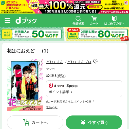
作品検索
カート
はじめての方へ
花はにおえど （1）
どおくまん
どおくまんプロ
マンガ
330
(税込)
3
pt
獲得
ポイント詳細
dカード利用でさらにポイント+2%
返品不可
カートへ
今すぐ買う