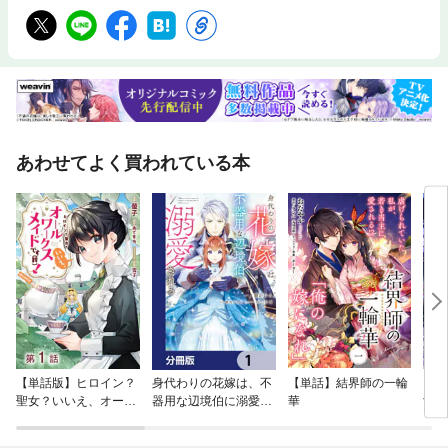
あわせてよく買われている本
【単話版】ヒロイン？
身代わりの花嫁は、不
【単話】結界師の一輪
【タ
聖女？いいえ、オール
器用な辺境伯に溺愛さ
華
女に
ワークスメイドです
れる【分冊版】
かラ
（誇）！@COMIC
着さ