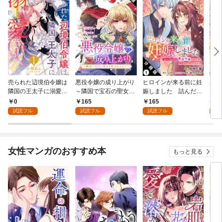
売られた辺境伯令嬢は
悪役令嬢の成り上がり
ヒロインが来る前に妊
かた
隣国の王太子に溺愛さ
～隣国で宝石の聖女と
娠しました 詰んだは
る理
れる 1
呼ばれるまで～（コミ
ずの悪役令嬢ですが、
0
165
165
9
ック） 分冊版 1
どうやら違うようです
試読フル
試読フル
試読フル
試
（コミック） 分冊版 1
女性マンガのおすすめ本
もっと見る