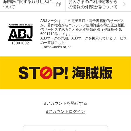
海賊版に関する取り組みに
お客さまのご利用端末から
ついて
の情報の外部送信について
ABJマークは、この電子書店・電子書籍配信サービス
が、著作権者からコンテンツ使用許諾を得た正規版配
信サービスであることを示す登録商標（登録番号 第
6091713号）です。
ABJマークの詳細、ABJマークを掲示しているサービス
の一覧はこちら
→
https://aebs.or.jp/
dアカウントを発行する
dアカウントログイン