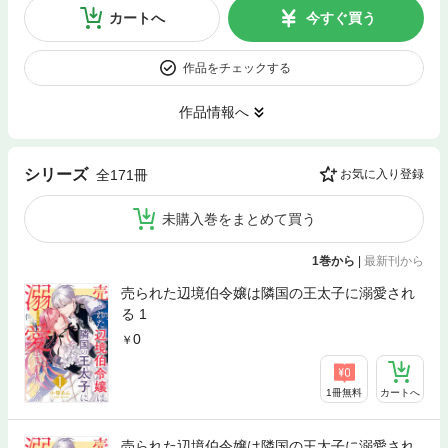
カートへ
今すぐ買う
作品をチェックする
作品情報へ
シリーズ
全171冊
お気に入り登録
未購入巻をまとめて買う
1巻から
|
最新刊から
売られた辺境伯令嬢は隣国の王太子に溺愛され
る 1
0
1冊無料
カートへ
売られた辺境伯令嬢は隣国の王太子に溺愛され