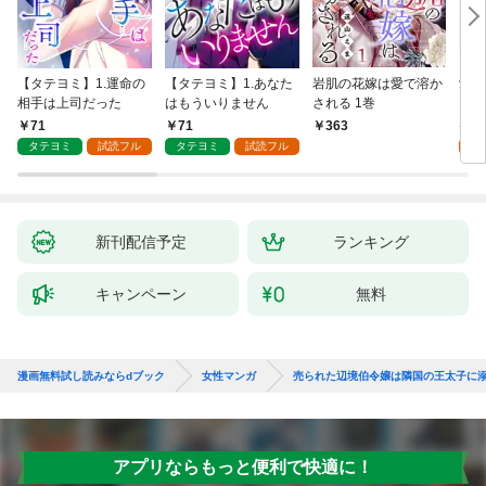
【タテヨミ】1.運命の
【タテヨミ】1.あなた
岩肌の花嫁は愛で溶か
愛し
相手は上司だった
はもういりません
される 1巻
い 
71
71
1
363
タテヨミ
試読フル
タテヨミ
試読フル
試
新刊配信予定
ランキング
キャンペーン
無料
漫画無料試し読みならdブック
女性マンガ
売られた辺境伯令嬢は隣国の王太子に
アプリならもっと便利で快適に！