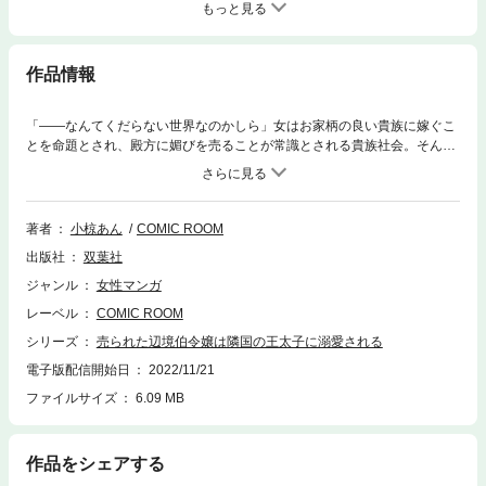
もっと見る
作品情報
「――なんてくだらない世界なのかしら」女はお家柄の良い貴族に嫁ぐこ
とを命題とされ、殿方に媚びを売ることが常識とされる貴族社会。そんな
世界にうんざりしているハルミッヒ辺境伯令嬢アンナ。殿方よりも戦場に
恋焦がれてしまう彼女は、父と共に戦場へ出ることを夢見ていた。しかし
ある日、隣国のアルビオン王国の侵攻を受け、出陣した父は帰らぬ人とな
ってしまう。さらに跡取りである長男アロイスまで人質に取られ、窮地に
著者
小椋あん
COMIC ROOM
立たされたハルミッヒ家は隣国へアンナを差し出す決断を下すのだった―
出版社
双葉社
―。
ジャンル
女性マンガ
レーベル
COMIC ROOM
シリーズ
売られた辺境伯令嬢は隣国の王太子に溺愛される
電子版配信開始日
2022/11/21
ファイルサイズ
6.09 MB
作品をシェアする