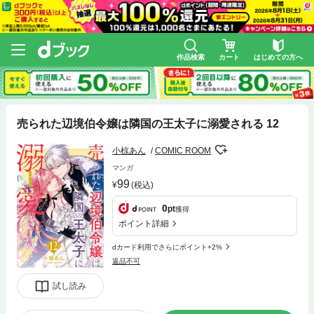
作品検索
カート
はじめての方へ
売られた辺境伯令嬢は隣国の王太子に溺愛される 12
小椋あん
COMIC ROOM
マンガ
99
(税込)
0
pt
獲得
ポイント詳細
dカード利用でさらにポイント+2%
返品不可
試し読み