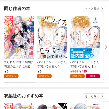
同じ作者の本
もっと見る
売られた辺境伯令嬢は
バツイチがモテるなん
バツイチがモテるなん
ブリ
隣国の王太子に溺愛さ
て聞いてません 1
て聞いてません【コミ
～古
れる 1
ックス版】 1
人～
0
0
693
485
5
試読フル
試読フル
試読フル
割引
試
双葉社のおすすめ本
もっと見る