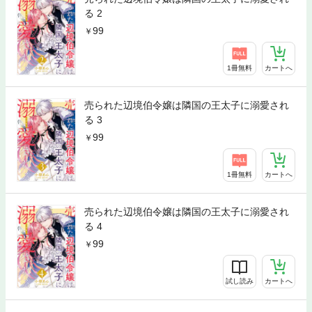
る 2
99
1冊無料
カートへ
売られた辺境伯令嬢は隣国の王太子に溺愛され
る 3
99
1冊無料
カートへ
売られた辺境伯令嬢は隣国の王太子に溺愛され
る 4
99
試し読み
カートへ