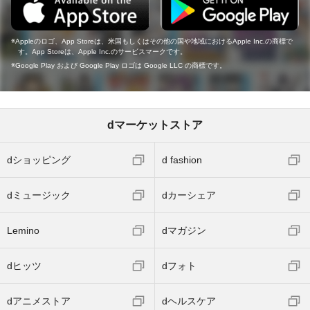
Appleのロゴ、App Storeは、米国もしくはその他の国や地域におけるApple Inc.の商標で
す。App Storeは、Apple Inc.のサービスマークです。
Google Play および Google Play ロゴは Google LLC の商標です。
dマーケットストア
dショッピング
d fashion
dミュージック
dカーシェア
Lemino
dマガジン
dヒッツ
dフォト
dアニメストア
dヘルスケア