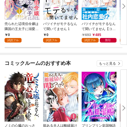
売られた辺境伯令嬢は
バツイチがモテるなん
バツイチがモテるなん
ブリ
隣国の王太子に溺愛さ
て聞いてません 1
て聞いてません【コミ
～古
れる 1
ックス版】 1
人～
0
0
693
485
5
試読フル
試読フル
試読フル
割引
試
コミックルームのおすすめ本
もっと見る
ノミの心臓のおっさ
能ある夫人は離縁届け
ブリンブリン皇国物語
成瀬