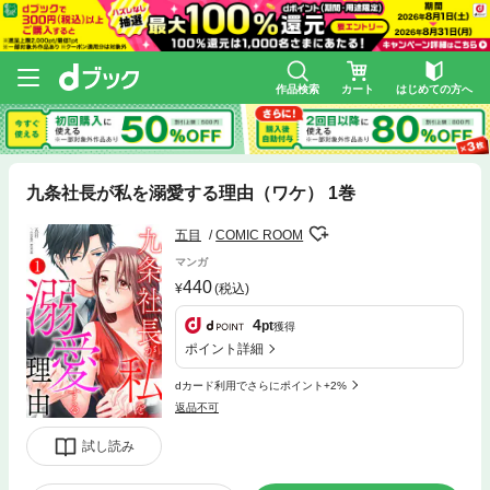
作品検索
カート
はじめての方へ
九条社長が私を溺愛する理由（ワケ） 1巻
五目
COMIC ROOM
マンガ
440
(税込)
4
pt
獲得
ポイント詳細
dカード利用でさらにポイント+2%
返品不可
試し読み