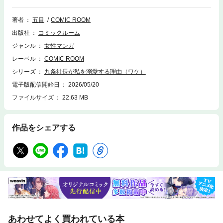
う。信じていた彼に裏切られ、傷心のどん底にいた葵の前に現れたの
は、“暴君”の異名を持つ若き天才社長・九条悠人。彼は突然、社運を賭け
著者
五目
COMIC ROOM
た重大プロジェクトのメンバーに葵を抜擢し、自身の右腕になるよう命じ
出版社
コミックルーム
てきて…？「アイツの仕事もお前がやってたんだろう？」社長だけが見抜
いた葵の秘密。なぜ分かるの？どうしてそんなに私を見ているの？九条社
ジャンル
女性マンガ
長が私を溺愛する理由（ワケ）とは——？
レーベル
COMIC ROOM
シリーズ
九条社長が私を溺愛する理由（ワケ）
電子版配信開始日
2026/05/20
ファイルサイズ
22.63 MB
作品をシェアする
あわせてよく買われている本