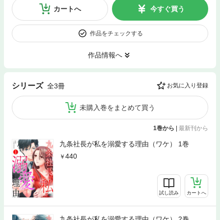
カートへ
今すぐ買う
作品をチェックする
作品情報へ
シリーズ
全3冊
お気に入り登録
未購入巻をまとめて買う
1巻から
|
最新刊から
九条社長が私を溺愛する理由（ワケ） 1巻
440
試し読み
カートへ
九条社長が私を溺愛する理由（ワケ） 2巻