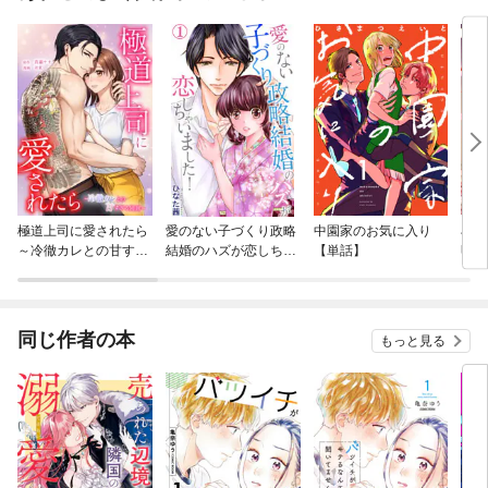
極道上司に愛されたら
愛のない子づくり政略
中園家のお気に入り
石こ
～冷徹カレとの甘すぎ
結婚のハズが恋しちゃ
【単話】
明な
る同居～
いました！
る。
同じ作者の本
もっと見る