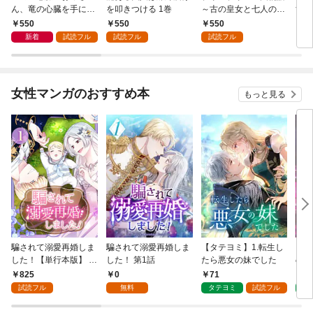
ん、竜の心臓を手に入
を叩きつける 1巻
～古の皇女と七人の護
すぎ
れる。 1巻
人～ 1巻
550
550
550
5
新着
試読フル
試読フル
試読フル
女性マンガのおすすめ本
もっと見る
騙されて溺愛再婚しま
騙されて溺愛再婚しま
【タテヨミ】1.転生し
【タ
した！【単行本版】 1
した！ 第1話
たら悪女の妹でした
の私
巻
825
0
71
7
試読フル
無料
タテヨミ
試読フル
タ