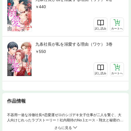
440
試し読み
カートへ
九条社長が私を溺愛する理由（ワケ） 3巻
550
試し読み
カートへ
作品情報
不器用一途な冷徹社長×恋愛運ゼロのシゴデキ女子仕事が二人を繋ぐ、大
人向けじれったラブストーリー！社内期待のNo.1エース・翔太と秘密の恋
愛を続けていた八木葵。両家の顔合わせも済み、結婚はもう目前…のはず
が、「仕事に集中したい」と突如、翔太から婚約破棄を告げられてしま