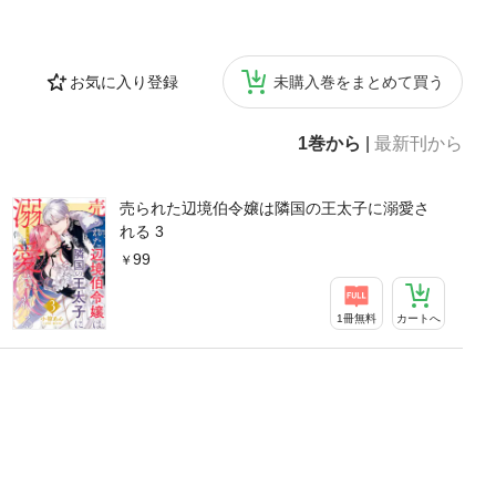
お気に入り登録
未購入巻をまとめて買う
1巻から
|
最新刊から
売られた辺境伯令嬢は隣国の王太子に溺愛さ
れる 3
99
1冊無料
カートへ