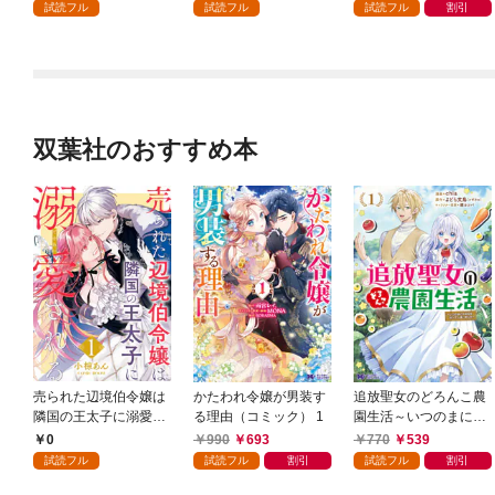
試読フル
試読フル
試読フル
割引
双葉社のおすすめ本
売られた辺境伯令嬢は
かたわれ令嬢が男装す
追放聖女のどろんこ農
隣国の王太子に溺愛さ
る理由（コミック） 1
園生活～いつのまにか
れる 1
隣国を救ってしまいま
0
990
693
770
539
した～（コミック） 1
試読フル
試読フル
割引
試読フル
割引