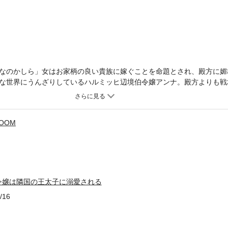
なのかしら」女はお家柄の良い貴族に嫁ぐことを命題とされ、殿方に媚
な世界にうんざりしているハルミッヒ辺境伯令嬢アンナ。殿方よりも戦
へ出ることを夢見ていた。しかしある日、隣国のアルビオン王国の侵攻
う。さらに跡取りである長男アロイスまで人質に取られ、窮地に立たさ
決断を下すのだった――。
ROOM
令嬢は隣国の王太子に溺愛される
/16