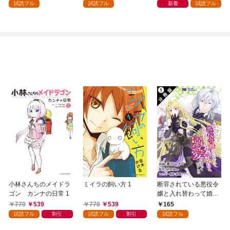
試読フル
試読フル
新着
試読フル
小林さんちのメイドラ
ミイラの飼い方 1
断罪されている悪役令
ゴン カンナの日常 1
嬢と入れ替わって婚約
者たちをぶっ飛ばした
770
539
770
539
165
ら、溺愛が待っていま
試読フル
割引
試読フル
割引
試読フル
した（コミック） 分冊