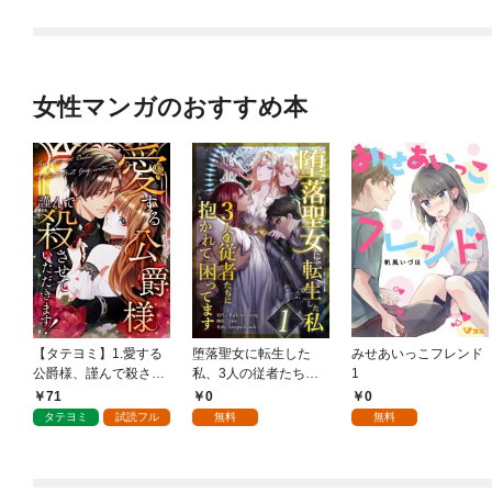
女性マンガのおすすめ本
【タテヨミ】1.愛する
堕落聖女に転生した
みせあいっこフレンド
公爵様、謹んで殺させ
私、3人の従者たちに
1
ていただきます！
抱かれて困ってます 第
71
0
0
1話
タテヨミ
試読フル
無料
無料