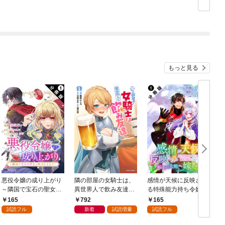
ック 1巻
1
もっと見る
悪役令嬢の成り上がり
隣の部屋の女騎士は、
感情が天候に反映され
～隣国で宝石の聖女と
異世界人で飲み友達
る特殊能力持ち令嬢は
呼ばれるまで～（コミ
（コミック） 1
婚約解消されたので不
165
792
165
ック） 分冊版 1
毛の大地へ嫁ぎたい
ク
試読フル
新着
試読増量
試読フル
（コミック） 分冊版 1