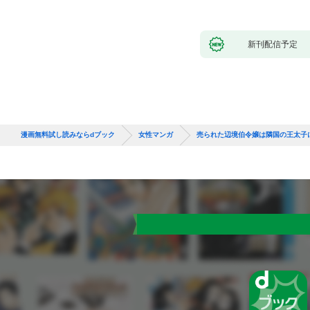
新刊配信予定
漫画無料試し読みならdブック
女性マンガ
売られた辺境伯令嬢は隣国の王太子