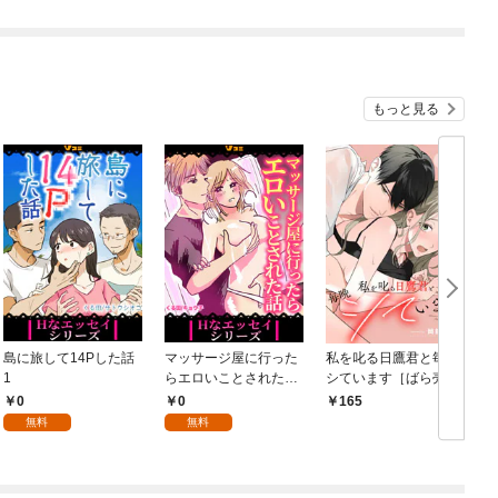
もっと見る
島に旅して14Pした話
マッサージ屋に行った
私を叱る日鷹君と毎晩
1
らエロいことされた話
シています［ばら売
1
り］ 第1話
0
0
165
無料
無料