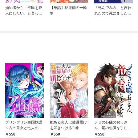
婚約者から「平民を愛
【単話】結界師の一輪
「死んでみろ」と言わ
人にしたい」と言われ
華
れたので死にました。
た私−お飾りの妻は嫌
【分冊版】
なので「真実の愛」と
共に破滅させます−
【分冊版】
ブリンブリン皇国物語
能ある夫人は離縁届け
ノミの心臓のおっさ
～古の皇女と七人の護
を叩きつける 1巻
ん、竜の心臓を手に入
人～ 1巻
れる。 1巻
550
550
550