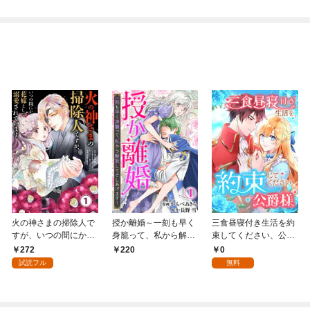
版 1
火の神さまの掃除人で
授か離婚～一刻も早く
三食昼寝付き生活を約
すが、いつの間にか花
身籠って、私から解放
束してください、公爵
嫁として溺愛されてい
してさしあげます！1
様 1話
272
0
220
ます【単話】（１）
試読フル
無料