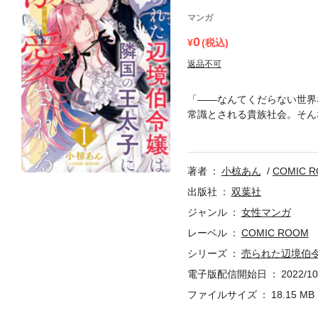
マンガ
0
(税込)
返品不可
「――なんてくだらない世界
常識とされる貴族社会。そん
しまう彼女は、父と共に戦場
た父は帰らぬ人となってしま
家は隣国へアンナを差し出す
著者
小椋あん
COMIC 
出版社
双葉社
ジャンル
女性マンガ
レーベル
COMIC ROOM
シリーズ
売られた辺境伯
電子版配信開始日
2022/10
ファイルサイズ
18.15 MB