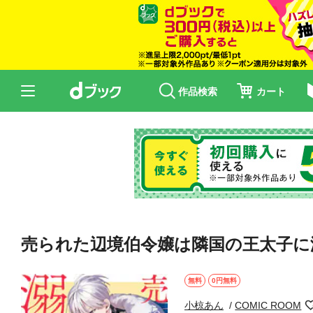
作品検索
カート
売られた辺境伯令嬢は隣国の王太子に溺
無料
0円無料
小椋あん
COMIC ROOM