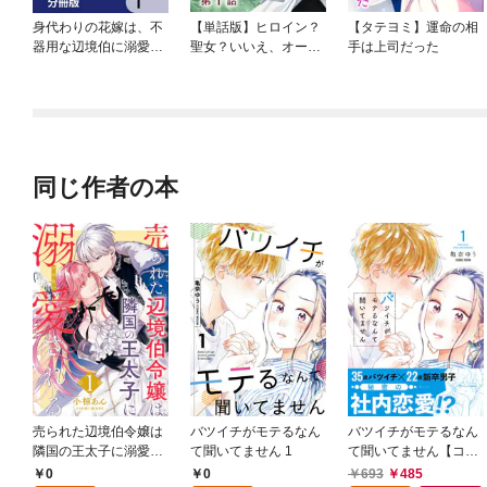
身代わりの花嫁は、不
【単話版】ヒロイン？
【タテヨミ】運命の相
器用な辺境伯に溺愛さ
聖女？いいえ、オール
手は上司だった
れる【分冊版】
ワークスメイドです
（誇）！@COMIC
同じ作者の本
売られた辺境伯令嬢は
バツイチがモテるなん
バツイチがモテるなん
隣国の王太子に溺愛さ
て聞いてません 1
て聞いてません【コミ
れる 1
ックス版】 1
0
0
693
485