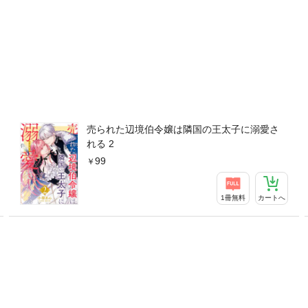
売られた辺境伯令嬢は隣国の王太子に溺愛さ
れる 2
99
1冊無料
カートへ