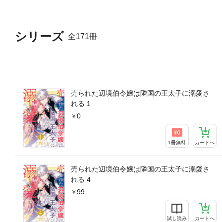
シリーズ
全171冊
売られた辺境伯令嬢は隣国の王太子に溺愛さ
れる 1
0
1冊無料
カートへ
売られた辺境伯令嬢は隣国の王太子に溺愛さ
れる 4
99
試し読み
カートへ