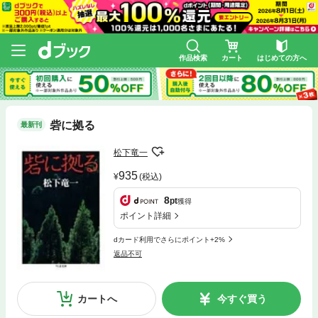
作品検索
カート
はじめての方へ
砦に拠る
最新刊
松下竜一
935
(税込)
8
pt
獲得
ポイント詳細
dカード利用でさらにポイント+2%
返品不可
カートへ
今すぐ買う