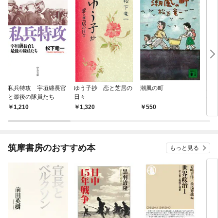
私兵特攻 宇垣纒長官
ゆう子抄 恋と芝居の
潮風の町
ルイ
と最後の隊員たち
日々
は
1,210
1,320
550
6
筑摩書房のおすすめ本
もっと見る