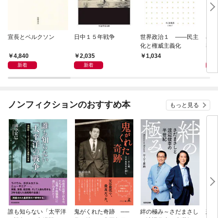
宣長とベルクソン
日中１５年戦争
世界政治１ ――民主
石原
化と権威主義化
導か
4,840
2,035
1,
1,034
新着
新着
ノンフィクションのおすすめ本
もっと見る
誰も知らない「太平洋
鬼がくれた奇跡 ──
絆の極み～さだまさし
悲劇