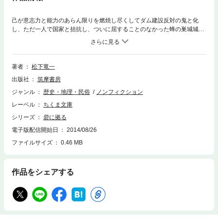
己が意志力と能力のあらん限りを燃焼し尽くしてダム建設反対の鬼と化
し、ただ一人で国家と拮抗し、ついに屈することのなかった蜂の巣城城
主・室原知幸。「法には法、暴には暴」のスローガンの下、奇抜な山砦戦
術、芝居っ気たっぷりな作戦。そして六法全書を武器として果敢に闘った
室原の凄絶な半生を、豊富な資料と丹念な聞き書きをもとに、躍動する文
体で描ききった感動の記録文学大作。
著者
松下竜一
出版社
筑摩書房
ジャンル
歴史・地理・民俗
ノンフィクション
レーベル
ちくま文庫
シリーズ
砦に拠る
電子版配信開始日
2014/08/26
ファイルサイズ
0.46 MB
作品をシェアする