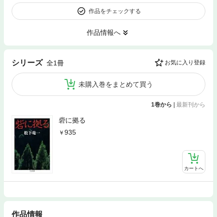
作品をチェックする
作品情報へ
シリーズ
全1冊
お気に入り登録
未購入巻をまとめて買う
1巻から
|
最新刊から
砦に拠る
935
カートへ
作品情報