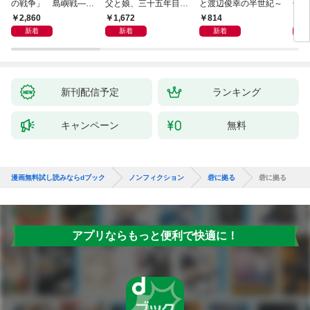
の戦争」 島嶼戦――
父と娘、三十五年目の
と渡辺俊幸の半世紀～
子 
マッカーサーとの激闘
赦し
読み
2,860
1,672
814
1,
の真実
新着
新着
新着
新刊配信予定
ランキング
キャンペーン
無料
漫画無料試し読みならdブック
ノンフィクション
砦に拠る
砦に拠る
アプリならもっと便利で快適に！