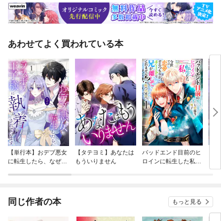
あわせてよく買われている本
【単行本】おデブ悪女
【タテヨミ】あなたは
バッドエンド目前のヒ
【タ
に転生したら、なぜか
もういりません
ロインに転生した私、
リ〜
ラスボス王子様に執着
今世では恋愛するつも
されています
りがチートな兄が離し
てくれません！？@C
OMIC
同じ作者の本
もっと見る