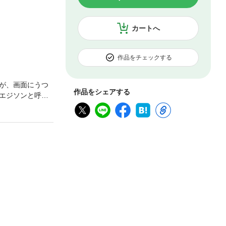
カートへ
作品をチェックする
が、画面にうつ
作品をシェアする
エジソンと呼ば
どす黒い陰謀が
会心の長編傑