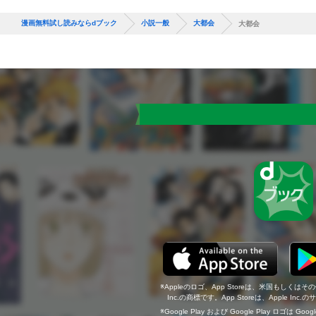
漫画無料試し読みならdブック
小説一般
大都会
大都会
Appleのロゴ、App Storeは、米国もしくはそ
Inc.の商標です。App Storeは、Apple In
Google Play および Google Play ロゴは Go