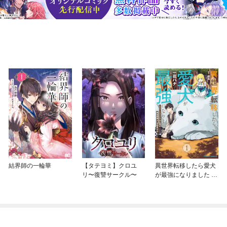
結界師の一輪華
【タテヨミ】クロユ
異世界転移したら愛犬
リ〜復讐サークル〜
が最強になりました ～
シルバーフェンリルと
俺が異世界暮らしを始
めたら～ THE COMIC