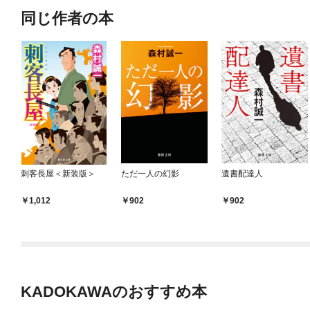
同じ作者の本
刺客長屋＜新装版＞
ただ一人の幻影
遺書配達人
1,012
902
902
KADOKAWAのおすすめ本