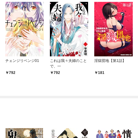
チェンジリベンジ01
これは我々夫婦のこと
淫獄団地【第1話】
で、一
792
792
181