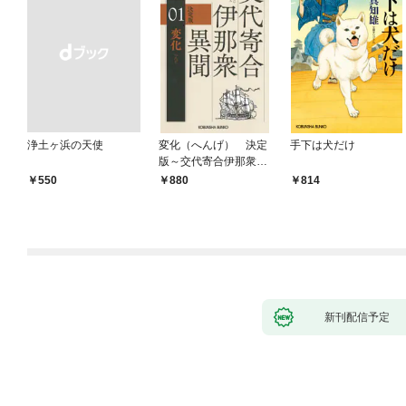
浄土ヶ浜の天使
変化（へんげ） 決定
手下は犬だけ
版～交代寄合伊那衆異
聞（1）～
￥550
880
814
新刊配信予定