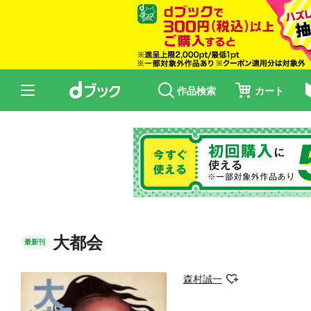
作品検索
カート
大都会
最新刊
森村誠一