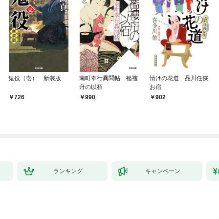
鬼役（壱） 新装版
南町奉行異聞帖 襤褸
情けの花道 品川任侠
舟の以栢
お宿
726
990
902
ランキング
キャンペーン