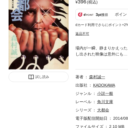
396
(税込)
ポイン
3
pt
獲得
dカード利用でさらにポイント+2
返品不可
場内が一瞬、静まりかえった
し出された映像は意外にも…
れ、弱電業界で一人脚光を浴
渦巻く。社会の現実と友情の
作。
著者
森村誠一
試し読み
出版社
KADOKAWA
ジャンル
小説一般
レーベル
角川文庫
シリーズ
大都会
電子版配信開始日
2014/08
ファイルサイズ
2.10 MB