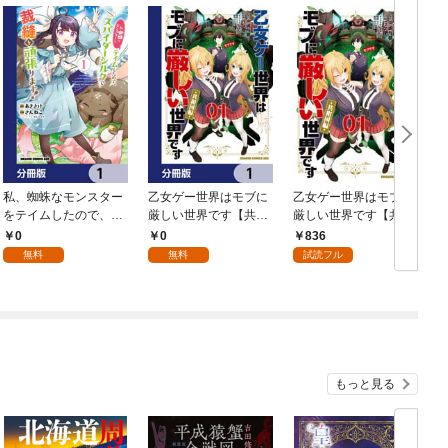
私、蜘蛛なモンスター
乙女ゲー世界はモブに
乙女ゲー世界はモブに
をテイムしたので、ス
厳しい世界です【共和
厳しい世界です【共和
パイダーシルクで裁縫
国編】【分冊版】 1
国編】 ０１
0
0
836
を頑張ります！【分冊
無料
無料
試読フル
版】 1
もっと見る