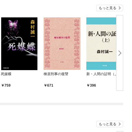
もっと見る
死媒蝶
棟居刑事の復讐
新・人間の証明（上）
759
671
396
もっと見る