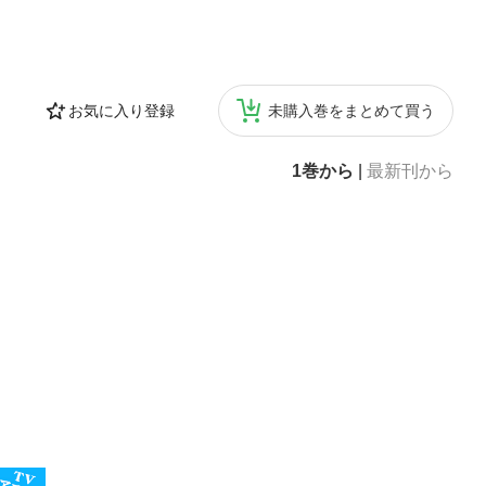
お気に入り登録
未購入巻をまとめて買う
1巻から
|
最新刊から