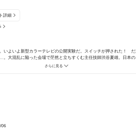
ト詳細
%
。いよいよ新型カラーテレビの公開実験だ。スイッチが押された！ だ
…。大混乱に陥った会場で茫然と立ちすくむ主任技師渋谷夏雄。日本の
びる新進の技師だ。彼の技術がもたらす膨大な利権をめぐり、大企業の
板ばさみに苦しみながらも、信念をつらぬく三人の若者を描いた、著者
/06