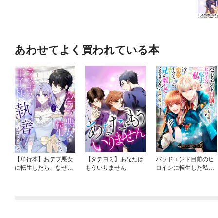
あわせてよく買われている本
【単行本】おデブ悪女
【タテヨミ】あなたは
バッドエンド目前のヒ
に転生したら、なぜか
もういりません
ロインに転生した私、
ラスボス王子様に執着
今世では恋愛するつも
されています
りがチートな兄が離し
てくれません！？@C
OMIC