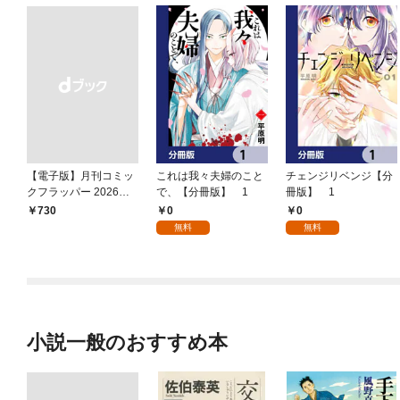
【電子版】月刊コミッ
これは我々夫婦のこと
チェンジリベンジ【分
クフラッパー 2026年9
で、【分冊版】 1
冊版】 1
月号
0
0
￥730
無料
無料
小説一般のおすすめ本