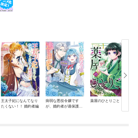
王太子妃になんてなり
病弱な悪役令嬢です
薬屋のひとりごと
たくない！！ 婚約者編
が、婚約者が過保護す
ぎて逃げ出したい(私た
ち犬猿の仲でしたよ
ね！？)