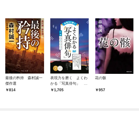
最後の矜持 森村誠一
表現力を磨く よくわ
花の骸
傑作選
かる「写真俳句」 上
達のポイント
814
1,705
957