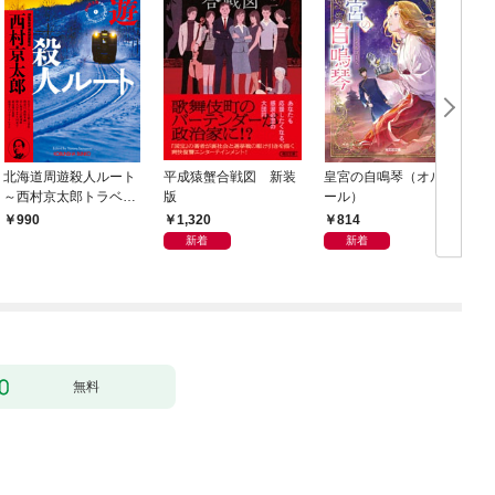
北海道周遊殺人ルート
平成猿蟹合戦図 新装
皇宮の自鳴琴（オルゴ
～西村京太郎トラベル
版
ール）
ミステリー・セレクシ
1,320
814
990
ョン（1）～
新着
新着
無料