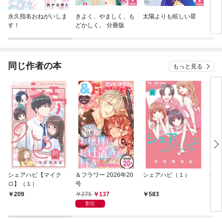
永久指名おねがいしま
きよく、やましく、も
太陽よりも眩しい星
リビ
す！
どかしく。 分冊版
同じ作者の本
もっと見る
シェアハピ【マイク
＆フラワー 2026年20
シェアハピ（１）
御曹
ロ】（１）
号
クロ
275
137
209
583
1
割引