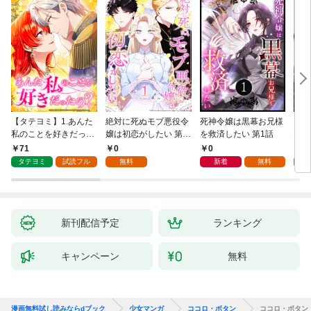
【タテヨミ】1.あんた
絶対に死ぬモブ悪役令
死神令嬢は黒幕お兄様
レベ
私のことを好きだった
嬢は初恋がしたい 第1
を救済したい 第1話
なり
の？
話
71
0
0
0
タテヨミ
試読フル
無料
新着
無料
新刊配信予定
ランキング
キャンペーン
無料
漫画無料試し読みならdブック
少女マンガ
ココロ・ボタン
ココロ・ボタン