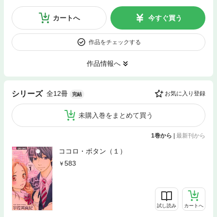
カートへ
今すぐ買う
作品をチェックする
作品情報へ
全12冊
シリーズ
お気に入り登録
完結
未購入巻をまとめて買う
1巻から
|
最新刊から
ココロ・ボタン（１）
583
試し読み
カートへ