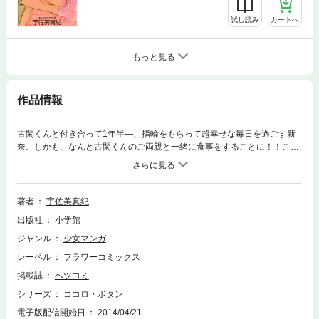
試し読み
カートへ
もっと見る
作品情報
古閑くんと付き合って1年半―、指輪をもらって超幸せな毎日を過ごす新
奈。しかも、なんと古閑くんのご両親と一緒に食事をすることに！！これ
ってもしかして、ついにプロポーズされちゃうの…？舞い上がっていた新
奈だけど、食事会の帰り道、古閑くんのお父さんに衝撃的な話を聞いて
―！？幸せ絶頂なふたりに突然訪れた最大のピンチ。超人気作、いよいよ
クライマックス目前の第11巻！！
著者
宇佐美真紀
出版社
小学館
ジャンル
少女マンガ
レーベル
フラワーコミックス
掲載誌
ベツコミ
シリーズ
ココロ・ボタン
電子版配信開始日
2014/04/21