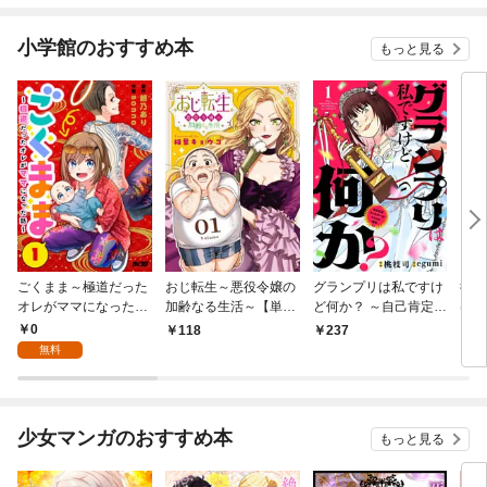
小学館のおすすめ本
もっと見る
ごくまま～極道だった
おじ転生～悪役令嬢の
グランプリは私ですけ
後宮
オレがママになった話
加齢なる生活～【単
ど何か？ ～自己肯定モ
は謎
～【単話】（１）
話】（１）
ンスターのミスコン無
（１
0
118
237
2
双～【単話】（１）
無料
少女マンガのおすすめ本
もっと見る