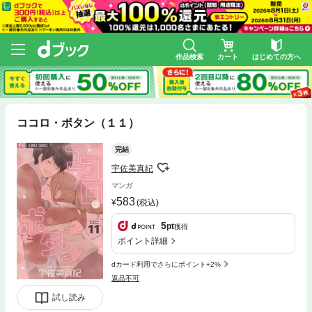
作品検索
カート
はじめての方へ
ココロ・ボタン（１１）
完結
宇佐美真紀
マンガ
583
(税込)
5
pt
獲得
ポイント詳細
dカード利用でさらにポイント+2%
返品不可
試し読み