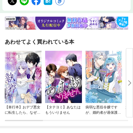
あわせてよく買われている本
【単行本】おデブ悪女
【タテヨミ】あなたは
病弱な悪役令嬢です
妹は
に転生したら、なぜか
もういりません
が、婚約者が過保護す
ラスボス王子様に執着
ぎて逃げ出したい(私
されています
たち犬猿の仲でしたよ
ね！？)