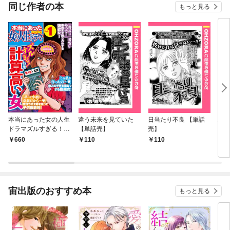
同じ作者の本
もっと見る
本当にあった女の人生
違う未来を見ていた
日当たり不良 【単話
お受
ドラマズルすぎる！計
【単話売】
売】
算高い女 Vol.1
660
110
110
4
宙出版のおすすめ本
もっと見る