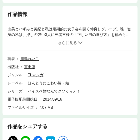
作品情報
由美といずみと美紀と私は定期的に女子会を開く仲良しグループ。唯一独
身の私は、押しの強い3人に三者三様の「正しい男の選び方」を勧められ
て…！？
著者
川島れいこ
出版社
宙出版
ジャンル
TLマンガ
レーベル
ほんとうにこわい嫁・姑
シリーズ
ハイスペ婚なんてクソくらえ！
電子版配信開始日
2014/09/16
ファイルサイズ
7.07 MB
作品をシェアする