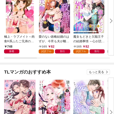
極上・ラブメイト～肉
愛のない政略結婚のは
魔女もどきと欠陥王子
婚約
食H系ふたご兄弟のお
ずが、今宵も夫が離し
の結婚事情 ～心が読め
やし
気にいり～
てくれません～無骨な
ちゃうので、あなたの
器用
748
165
82
165
82
1
将軍は最愛妻に滾る恋
本心なんてお見通しで
た【
新着
試読フル
割引
試読フル
割引
情を注ぐ～【単話売】
す～【単話売】 1話
1話
TLマンガのおすすめ本
もっと見る