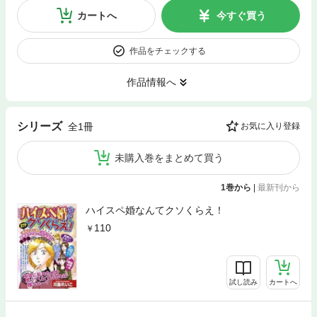
カートへ
今すぐ買う
作品をチェックする
作品情報へ
シリーズ
全1冊
お気に入り登録
未購入巻をまとめて買う
1巻から
|
最新刊から
ハイスペ婚なんてクソくらえ！
110
試し読み
カートへ