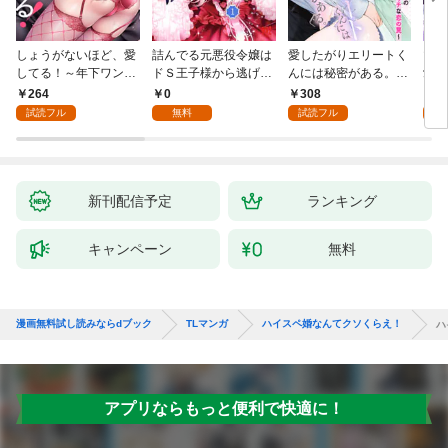
しょうがないほど、愛
詰んでる元悪役令嬢は
愛したがりエリートく
マフ
してる！～年下ワンコ
ドＳ王子様から逃げ出
んには秘密がある。～
愛か
秋くんの一途な溺愛暴
したい 【分冊版】 1
沼系男子の甘くてエッ
264
0
308
0
走中～1
チな恋の罠～(1)
試読フル
無料
試読フル
新刊配信予定
ランキング
キャンペーン
無料
漫画無料試し読みならdブック
TLマンガ
ハイスペ婚なんてクソくらえ！
ハ
アプリならもっと便利で快適に！