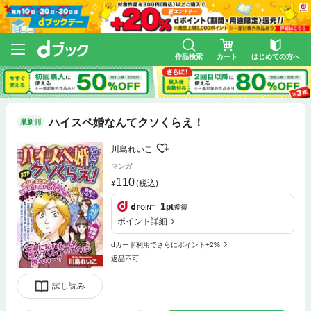
作品検索
カート
はじめての方へ
ハイスペ婚なんてクソくらえ！
最新刊
川島れいこ
マンガ
110
(税込)
1
pt
獲得
ポイント詳細
dカード利用でさらにポイント+2%
返品不可
試し読み