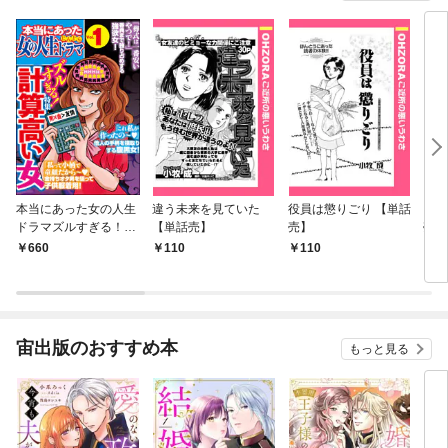
本当にあった女の人生
違う未来を見ていた
役員は懲りごり 【単話
日当
ドラマズルすぎる！計
【単話売】
売】
売】
算高い女 Vol.1
660
110
110
1
宙出版のおすすめ本
もっと見る