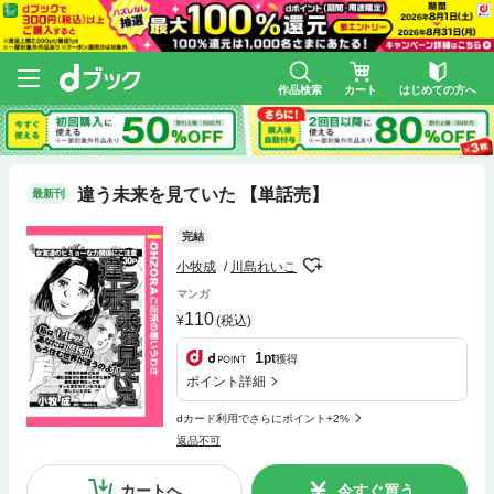
作品検索
カート
はじめての方へ
違う未来を見ていた 【単話売】
最新刊
完結
小牧成
川島れいこ
マンガ
110
(税込)
1
pt
獲得
ポイント詳細
dカード利用でさらにポイント+2%
返品不可
カートへ
今すぐ買う