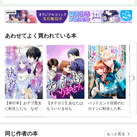
あわせてよく買われている本
【単行本】おデブ悪女
【タテヨミ】あなたは
バッドエンド目前のヒ
結界
に転生したら、なぜか
もういりません
ロインに転生した私、
ラスボス王子様に執着
今世では恋愛するつも
されています
りがチートな兄が離し
てくれません！？@C
OMIC
同じ作者の本
もっと見る