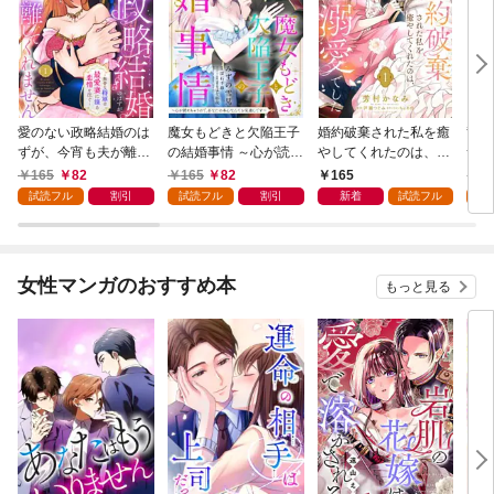
愛のない政略結婚のは
魔女もどきと欠陥王子
婚約破棄された私を癒
竜騎
ずが、今宵も夫が離し
の結婚事情 ～心が読め
やしてくれたのは、不
つが
てくれません～無骨な
ちゃうので、あなたの
器用王子様の溺愛でし
た悪
165
82
165
82
165
1
将軍は最愛妻に滾る恋
本心なんてお見通しで
た【単話売】 1話
ない
試読フル
割引
試読フル
割引
新着
試読フル
試
情を注ぐ～【単話売】
す～【単話売】 1話
1話
女性マンガのおすすめ本
もっと見る