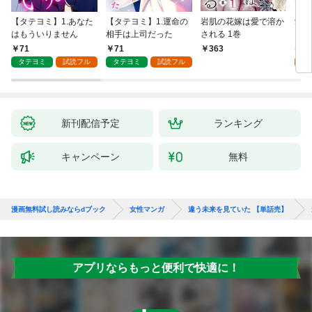
【タテヨミ】1.あなた
【タテヨミ】1.運命の
岩肌の花嫁は愛で溶か
愛し
はもういりません
相手は上司だった
される 1巻
い 
71
71
1
363
タテヨミ
試読フル
タテヨミ
試読フル
試
新刊配信予定
ランキング
キャンペーン
無料
漫画無料試し読みならdブック
女性マンガ
違う未来を見ていた 【単話売】
アプリならもっと便利で快適に！