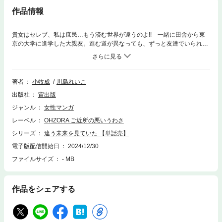
作品情報
貴女はセレブ、私は庶民…もう済む世界が違うのよ!! 一緒に田舎から東
京の大学に進学した大親友。進む道が異なっても、ずっと友達でいられる
と信じていたのに!? ※本作品は、他コンテンツに収録されている場合がご
ざいます。重複購入にご注意ください。
著者
小牧成
川島れいこ
出版社
宙出版
ジャンル
女性マンガ
レーベル
OHZORA ご近所の悪いうわさ
シリーズ
違う未来を見ていた 【単話売】
電子版配信開始日
2024/12/30
ファイルサイズ
- MB
作品をシェアする