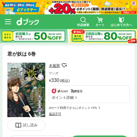
作品検索
カート
はじめての方へ
君が妖は 6巻
木風巽
マンガ
330
(税込)
3
pt
獲得
ポイント詳細
dカード利用でさらにポイント+2%
返品不可
試し読み