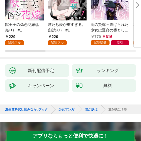
獣王子の偽恋花嫁(話
君たち愛が重すぎる。
龍の贄嫁～虐げられた
桜と
売り) #1
(話売り) #1
少女は運命の番として
愛される～ 1巻
220
220
770
616
2
試読フル
試読フル
試読増量
割引
試
新刊配信予定
ランキング
キャンペーン
無料
漫画無料試し読みならdブック
少女マンガ
君が妖は
君が妖は 6巻
アプリならもっと便利で快適に！