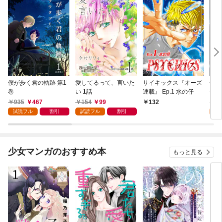
僕が歩く君の軌跡 第1
愛してるって、言いた
サイキックス『オーズ
僕が
巻
い 1話
連載』 Ep.1 水の仔
今日
935
467
154
99
1
132
試読フル
割引
試読フル
割引
試
少女マンガのおすすめ本
もっと見る