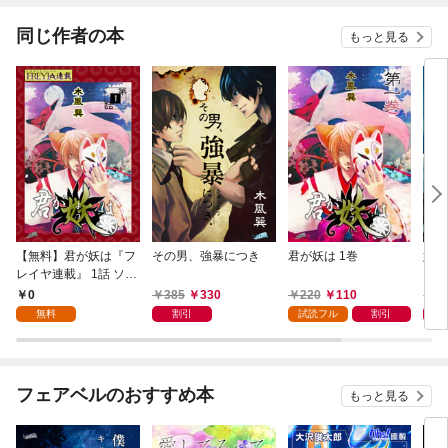
ね！？)
同じ作者の本
もっと見る
【無料】君が妖は『フ
その男、強暴につき
君が妖は 1巻
妖猫
レイヤ連載』 1話 ソメ
イヨシノの夏（1）
0
385
330
220
110
3
無料
割引
試読フル
割引
フェアベルのおすすめ本
もっと見る