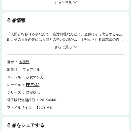
もっと見る
作品情報
「人間と相容れる事なんて、絶対無理なんだよ」金狐にそう忠告する恭志
郎。その言葉の裏には人間との辛い記憶が…！？明かされる恭志郎の過
去、そして鴉族の悲劇―。原稿16～18話収録、第6巻。
著者
木風巽
出版社
フェアベル
ジャンル
少女マンガ
レーベル
FREYJA
シリーズ
君が妖は
電子版配信開始日
2019/04/01
ファイルサイズ
16.08 MB
作品をシェアする