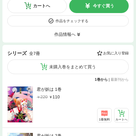
カートへ
今すぐ買う
作品をチェックする
作品情報へ
シリーズ
全7冊
お気に入り登録
未購入巻をまとめて買う
1巻から
|
最新刊から
君が妖は 1巻
220
110
1冊無料
カートへ
君が妖は 2巻