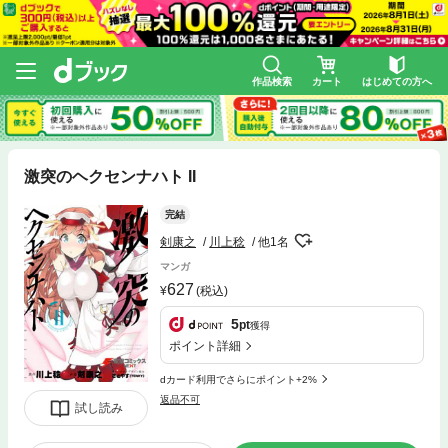
作品検索
カート
はじめての方へ
激突のヘクセンナハト II
完結
剣康之
川上稔
他1名
マンガ
627
(税込)
5
pt
獲得
ポイント詳細
dカード利用でさらにポイント+2%
返品不可
試し読み