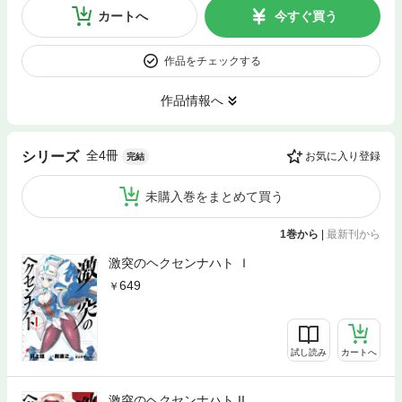
カートへ
今すぐ買う
作品をチェックする
作品情報へ
全4冊
シリーズ
お気に入り登録
完結
未購入巻をまとめて買う
1巻から
|
最新刊から
激突のヘクセンナハト Ｉ
649
試し読み
カートへ
激突のヘクセンナハト II