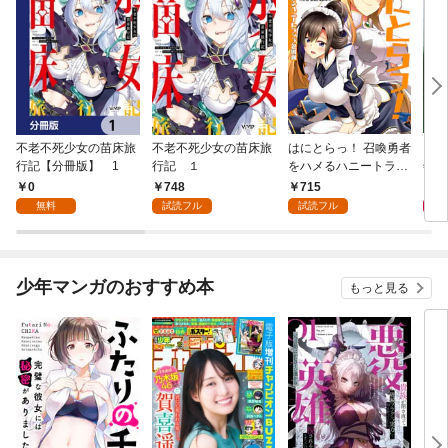
不老不死少女の苗床旅
不老不死少女の苗床旅
はにとらっ！ 召喚勇者
ダ・
行記【分冊版】 1
行記 １
をハメるハニートラッ
年9
プ包囲網 1
0
748
715
9
無料
試読フル
試読フル
少年マンガのおすすめ本
もっと見る