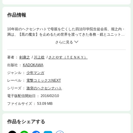
作品情報
10年前のヘクセンナハトで母親を亡くした四法印学院生徒会長、堀之内・
満は、【黒の魔女】を止めるため世界を渡ってきた各務・鏡とユニットを
組む。米国代表のエルシー・ハンターを破った二人だったが、そこへ新た
な因縁が――。少女たちはハートを燃やし空を駆ける。新たな仲間を信じ
るために!!
著者
剣康之
川上稔
さとやす（ＴＥＮＫＹ）
出版社
KADOKAWA
ジャンル
少年マンガ
レーベル
電撃コミックスNEXT
シリーズ
激突のヘクセンナハト
電子版配信開始日
2016/02/10
ファイルサイズ
53.09 MB
作品をシェアする