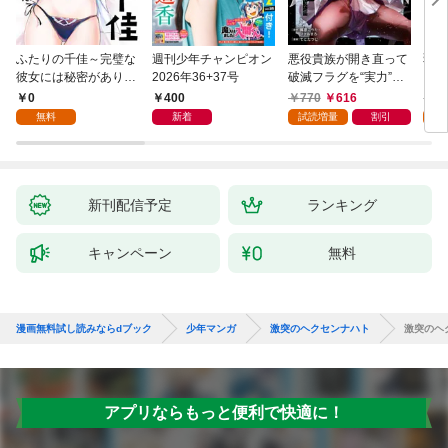
ふたりの千佳～完璧な
週刊少年チャンピオン
悪役貴族が開き直って
弱虫
彼女には秘密がありま
2026年36+37号
破滅フラグを“実力”で
IKE
した(1)
叩き折っていたら、い
0
400
770
616
6
つの間にかヒロイン達
無料
新着
試読増量
割引
試
から英雄視されるよう
になった件（コミッ
ク） 1巻
新刊配信予定
ランキング
キャンペーン
無料
漫画無料試し読みならdブック
少年マンガ
激突のヘクセンナハト
激突のヘク
アプリならもっと便利で快適に！