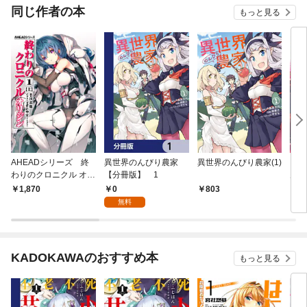
同じ作者の本
もっと見る
AHEADシリーズ 終
異世界のんびり農家
異世界のんびり農家(1)
ファ
わりのクロニクル オリ
【分冊版】 1
空洞
ジン(1)〈上〉【電子
A
0
1,870
803
1,
版】
無料
KADOKAWAのおすすめ本
もっと見る