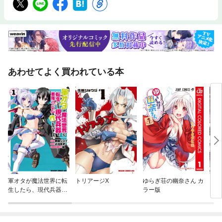
あわせてよく買われている本
軍オタが魔法世界に転
トリアージX
ゆらぎ荘の幽奈さん カ
回復
生したら、現代兵器で
ラー版
軍隊ハーレムを作っち
ゃいました！？