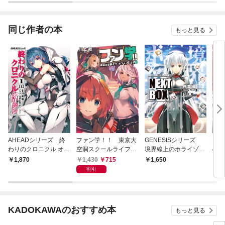
同じ作者の本
もっと見る
AHEADシリーズ 終
ファン学！！ 東京大
GENESISシリーズ
ED
わりのクロニクル オリ
空洞スクールライフRT
境界線上のホライゾン
のい
ジン(1)〈上〉【電子
A
NEXT BOX 序章編
輩の
1,430
715
1,870
1,650
1,
版】
〈上
割引
KADOKAWAのおすすめ本
もっと見る