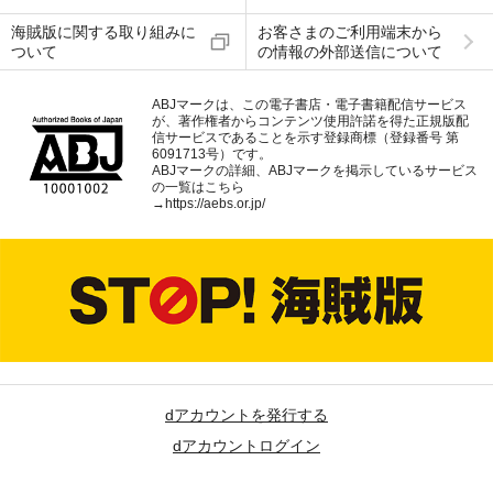
海賊版に関する取り組みに
お客さまのご利用端末から
ついて
の情報の外部送信について
ABJマークは、この電子書店・電子書籍配信サービス
が、著作権者からコンテンツ使用許諾を得た正規版配
信サービスであることを示す登録商標（登録番号 第
6091713号）です。
ABJマークの詳細、ABJマークを掲示しているサービス
の一覧はこちら
→
https://aebs.or.jp/
dアカウントを発行する
dアカウントログイン