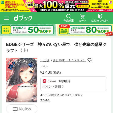
作品検索
カート
はじめての方へ
EDGEシリーズ 神々のいない星で 僕と先輩の惑星ク
ラフト〈上〉
川上稔
さとやす（ＴＥＮＫＹ）
ノベル
1,430
(税込)
13
pt
獲得
ポイント詳細
dカード利用でさらにポイント+2%
返品不可
試し読み