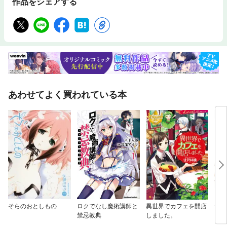
作品をシェアする
あわせてよく買われている本
そらのおとしもの
ロクでなし魔術講師と
異世界でカフェを開店
デッ
禁忌教典
しました。
ラン