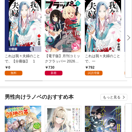
これは我々夫婦のこと
【電子版】月刊コミッ
これは我々夫婦のこと
チェ
で、【分冊版】 1
クフラッパー 2026年9
で、一
冊版
月号
0
730
792
0
無料
新着
試読増量
男性向けラノベのおすすめ本
もっと見る