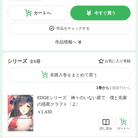
カートへ
今すぐ買う
作品をチェックする
作品情報へ
シリーズ
全6冊
お気に入り登録
未購入巻をまとめて買う
1巻から
|
最新刊から
EDGEシリーズ 神々のいない星で 僕と先輩
の惑星クラフト〈上〉
1,430
試し読み
カートへ