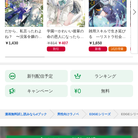
だから、私言ったわよ
学園一かわいい後輩の
雑用スキルで生き延び
天才
ね？ 〜没落令嬢の案
命の恩人になったら、
る —リストラ社会人
私の
外楽しい領地改革〜
通い妻になって関係を
のソロダンジョン攻略
戻っ
814
407
1,650
1,
1,430
迫ってくる。
記—
して
割引
新着
試読増量
新刊配信予定
ランキング
キャンペーン
無料
漫画無料試し読みならdブック
男性向けラノベ
EDGEシリーズ
EDGEシ