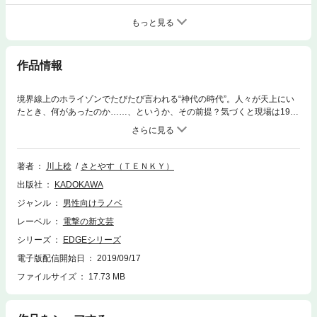
もっと見る
作品情報
境界線上のホライゾンでたびたび言われる“神代の時代”。人々が天上にい
たとき、何があったのか……、というか、その前提？気づくと現場は1990
年代。広大な学園都市の中で、僕は馬鹿なダベりをしつつ、巨乳の先輩に
縦方向の盛り上がりをしていたのだけど、何か没入系ゲームで即死したり
といろいろありましてね……。チョイと気軽に天地創造。つまりこれは
「神話再現」だ……！
著者
川上稔
さとやす（ＴＥＮＫＹ）
出版社
KADOKAWA
ジャンル
男性向けラノベ
レーベル
電撃の新文芸
シリーズ
EDGEシリーズ
電子版配信開始日
2019/09/17
ファイルサイズ
17.73 MB