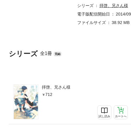
シリーズ
拝啓、兄さん様
電子版配信開始日
2014/09
ファイルサイズ
38.92 MB
シリーズ
全1冊
完結
拝啓、兄さん様
712
試し読み
カートへ