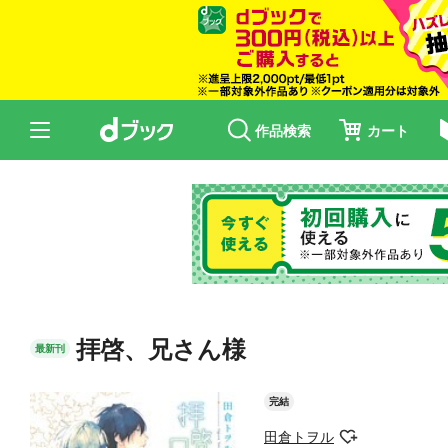
作品検索
カート
拝啓、兄さん様
最新刊
完結
田倉トヲル