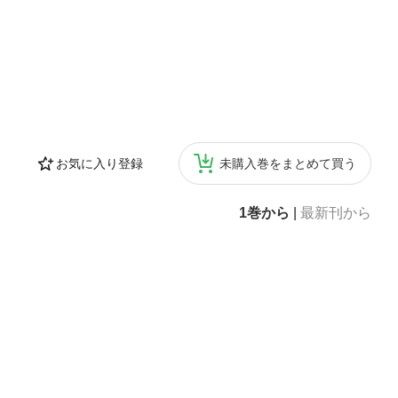
お気に入り登録
未購入巻をまとめて買う
1巻から
|
最新刊から