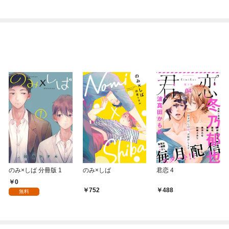
のみ×しば 分冊版 1
のみ×しば
君恋 4
0
752
488
無料