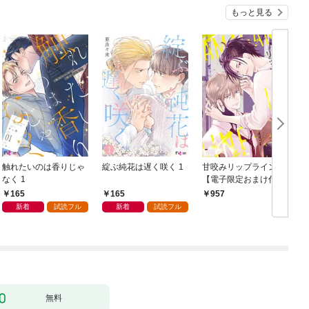
もっと見る
触れたいのは香りじゃ
綻ぶ純花は遅く咲く 1
甘咬みリップライン
F
なく 1
【電子限定おまけ付
き】
165
165
957
新着
試読フル
新着
試読フル
無料