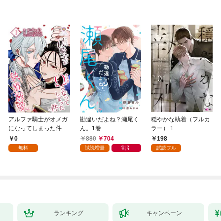
アルファ騎士がオメガ
勘違いだよね？瀬尾く
穏やかな執着（フルカ
になってしまった件～
ん。1巻
ラー） 1
最強α騎士団長の俺
0
880
704
198
が、世話焼きα部下か
無料
試読増量
割引
試読フル
ら執着溺愛されていま
す～【第1話】
ランキング
キャンペーン