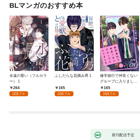
BLマンガのおすすめ本
永遠の誓い（フルカラ
ふしだらな花摘み男 1
修学旅行で仲良くない
ー） 1
グループに入りました
【単話版】1巻
264
165
165
試読フル
試読フル
試読フル
新刊配信予定