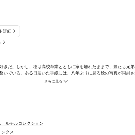
ト詳細
%
好きだ。しかし、稔は高校卒業とともに家を離れたままで、豊たち兄弟
繋いでいる。ある日届いた手紙には、八年ぶりに見る稔の写真が同封さ
きた。稔と過ごす久しぶりの夏。やがて稔への想いが「兄」に対する以
……。
ス ルチルコレクション
リンクス