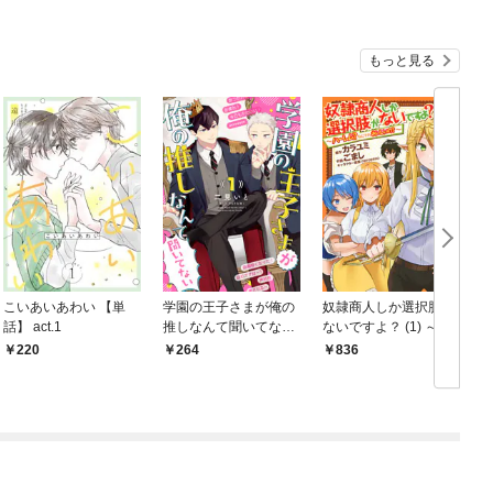
もっと見る
こいあいあわい 【単
学園の王子さまが俺の
奴隷商人しか選択肢が
話】 act.1
推しなんて聞いてない
ないですよ？ (1) ～ハ
(1
【単話】 1話
ーレム？なにそれおい
220
264
836
しいの？～