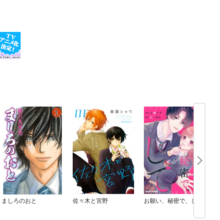
ましろのおと
佐々木と宮野
お願い、秘密で、して