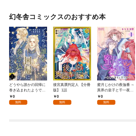
幻冬舎コミックスのおすすめ本
どうやら誰かの回帰に
後宮真贋判定人 【分冊
蜜月じかけの夜伽番 ～
巻き込まれたようです
版】 1話
異界の皇子と千一夜～
【分冊版】 1話
【分冊版】 1話
0
0
0
無料
無料
無料