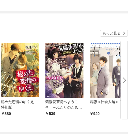
もっと見る
秘めた恋情のゆくえ
紫陽花茶房へようこ
君恋＜社会人編＞ 1
特別版
そ ～ふたりのための
英国式魔法茶～
880
539
940