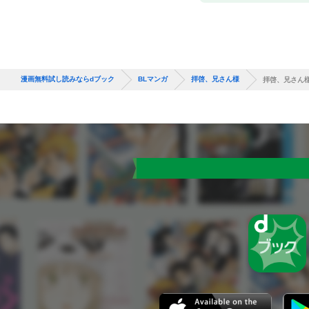
漫画無料試し読みならdブック
BLマンガ
拝啓、兄さん様
拝啓、兄さん