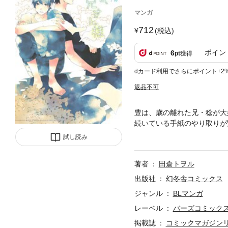
マンガ
712
(税込)
ポイン
6
pt
獲得
dカード利用でさらにポイント+2
返品不可
豊は、歳の離れた兄・稔が大
続いている手紙のやり取りが
て、その夜、稔が家に戻って
試し読み
はじめたことに気づいた豊は
著者
田倉トヲル
出版社
幻冬舎コミックス
ジャンル
BLマンガ
レーベル
バーズコミック
掲載誌
コミックマガジン