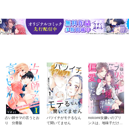
占い師サマの言うとお
バツイチがモテるなん
noicomi女嫌いのプリ
り 分冊版
て聞いてません
ンスは、地味子だけを
偏愛したい。