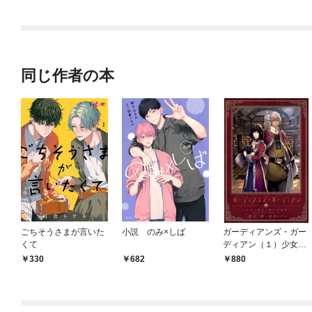
同じ作者の本
ごちそうさまが言いた
小説 のみ×しば
ガーディアンズ・ガー
くて
ディアン（１）少女と
神話と書の守護者
330
682
880