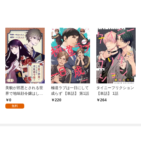
美貌が邪悪とされる世
極道ラブは一日にして
タイニーフリクション
界で地味顔令嬢はした
成らず 【単話】 第1話
【単話】 1話
たかに生き抜く 【分冊
0
220
264
版】 1話
無料