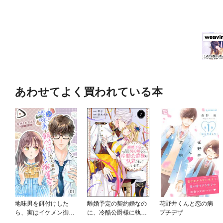
あわせてよく買われている本
地味男を餌付けした
離婚予定の契約婚なの
花野井くんと恋の病
ら、実はイケメン御曹
に、冷酷公爵様に執着
プチデザ
司でした【分冊版】
されています