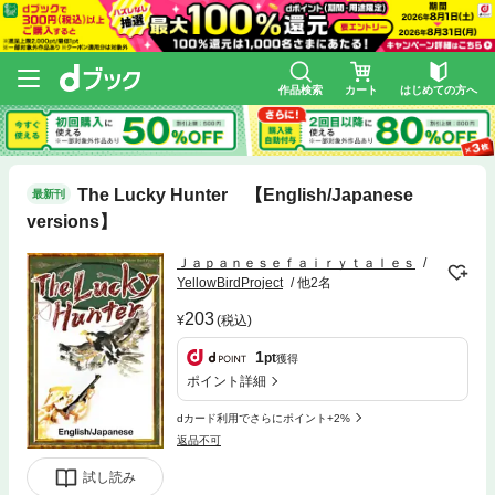
作品検索
カート
はじめての方へ
The Lucky Hunter 【English/Japanese
最新刊
versions】
Ｊａｐａｎｅｓｅｆａｉｒｙｔａｌｅｓ
YellowBirdProject
他2名
203
(税込)
1
pt
獲得
ポイント詳細
dカード利用でさらにポイント+2%
返品不可
試し読み