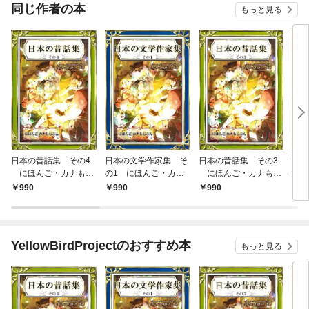
OMIC
同じ作者の本
もっと見る
日本の昔話集 その4
日本の文学作家集 そ
日本の昔話集 その3
世界
にほんご・カナもじ
の1 にほんご・カナ
にほんご・カナもじ
の2
ぶん
もじぶん
ぶん
もじ
990
990
990
9
YellowBirdProjectのおすすめ本
もっと見る