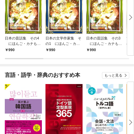
日本の昔話集 その4
日本の文学作家集 そ
日本の昔話集 その3
世界
にほんご・カナもじ
の1 にほんご・カナ
にほんご・カナもじ
の2
ぶん
もじぶん
ぶん
もじ
990
990
990
9
言語・語学・辞典のおすすめ本
もっと見る