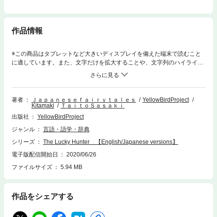
作品情報
※この商品はタブレットなど大きいディスプレイを備えた端末で読むこと
に適しています。また、文字だけを拡大することや、文字列のハイライ
ト、検索、辞書の参照、引用などの機能が使用できません。Donbei was a
hunter but he was very bad at shooting guns. He had never hit a prey pro
perly before. Everyday, the bullet he fired, missed the prey and went flying
everywhere in unexpected directions…（KiiroitoriBooks,Vol 101）
著者
Ｊａｐａｎｅｓｅｆａｉｒｙｔａｌｅｓ
YellowBirdProject
Kitamaki
ＴａｉｔｏＳａｓａｋｉ
出版社
YellowBirdProject
ジャンル
言語・語学・辞典
シリーズ
The Lucky Hunter 【English/Japanese versions】
電子版配信開始日
2020/06/26
ファイルサイズ
5.94 MB
作品をシェアする