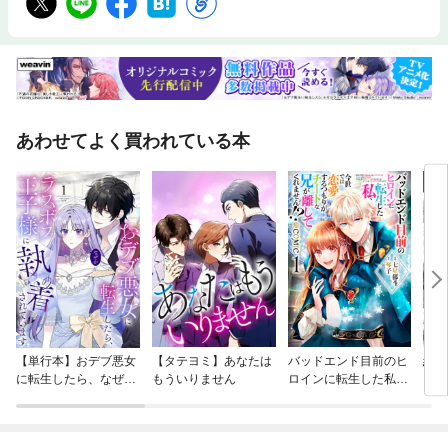
あわせてよく買われている本
【単行本】おデブ悪女
【タテヨミ】あなたは
バッドエンド目前のヒ
結界
に転生したら、なぜか
もういりません
ロインに転生した私、
ラスボス王子様に執着
今世では恋愛するつも
されています
りがチートな兄が離し
てくれません！？@C