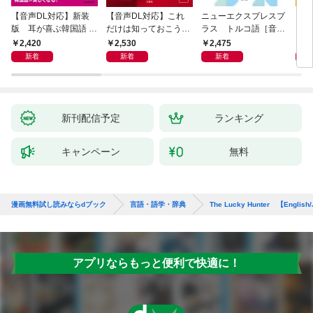
【音声DL対応】新装
【音声DL対応】これ
ニューエクスプレスプ
【音
版 耳が喜ぶ韓国語 リ
だけは知っておこう！
ラス トルコ語［音声
イタ
スニング体得トレーニ
新装版 会話と作文に
DL版］
よく
2,420
2,530
2,475
2,
ング
役立つドイツ語定型表
新着
新着
新着
現365
新刊配信予定
ランキング
キャンペーン
無料
漫画無料試し読みならdブック
言語・語学・辞典
The Lucky Hunter 【English/
アプリならもっと便利で快適に！