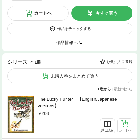
カートへ
今すぐ買う
作品をチェックする
作品情報へ
シリーズ
全1冊
お気に入り登録
未購入巻をまとめて買う
1巻から
|
最新刊から
The Lucky Hunter 【English/Japanese
versions】
203
試し読み
カートへ