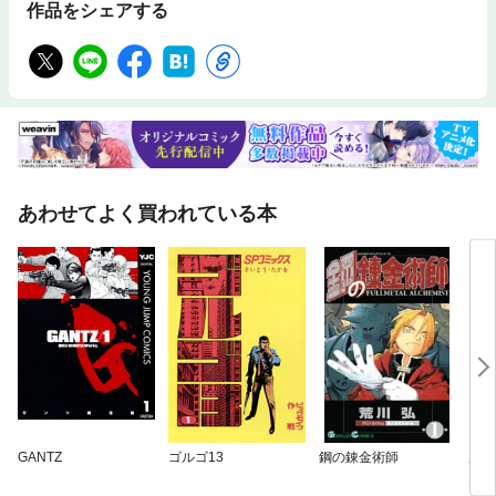
作品をシェアする
あわせてよく買われている本
GANTZ
ゴルゴ13
鋼の錬金術師
魔入
ん