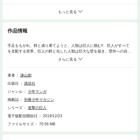
もっと見る
作品情報
手足をもがれ、餌と成り果てようと、人類は巨人に挑む!! 巨人がすべて
を支配する世界。巨人の餌と化した人類は巨大な壁を築き、壁外への自由
と引き換えに侵略を防いでいた。だが名ばかりの平和は壁を越える大巨人
の出現により崩れ、絶望の戦いが始まってしまう。――震える手で、それ
でもあなたはページを捲る。超大作アクション誕生！ これが21世紀の王
道少年漫画だ!!
著者
諫山創
出版社
講談社
ジャンル
少年マンガ
掲載誌
別冊少年マガジン
シリーズ
進撃の巨人
電子版配信開始日
2019/12/23
ファイルサイズ
70.56 MB