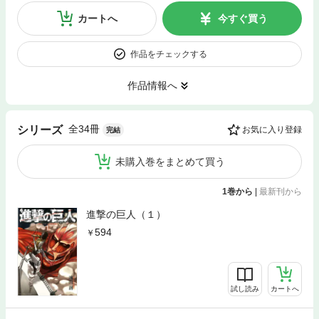
カートへ
今すぐ買う
作品をチェックする
作品情報へ
全34冊
シリーズ
お気に入り登録
完結
未購入巻をまとめて買う
1巻から
|
最新刊から
進撃の巨人（１）
594
試し読み
カートへ