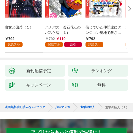
魔女と傭兵（１）
ハナバス 苔石花江の
信じていた仲間達にダ
追放
バスケ論（１）
ンジョン奥地で殺され
『自
かけたがギフト『無限
領地
792
792
110
792
7
ガチャ』でレベル９９
強の
試読フル
試読フル
割引
試読フル
試
９９の仲間達を手に入
～最
れて元パーティーメン
で始
バーと世界に復讐＆
拓ス
『ざまぁ！』します！
（１
（１）
新刊配信予定
ランキング
キャンペーン
無料
漫画無料試し読みならdブック
少年マンガ
進撃の巨人
進撃の巨人（１）
アプリならもっと便利で快適に！