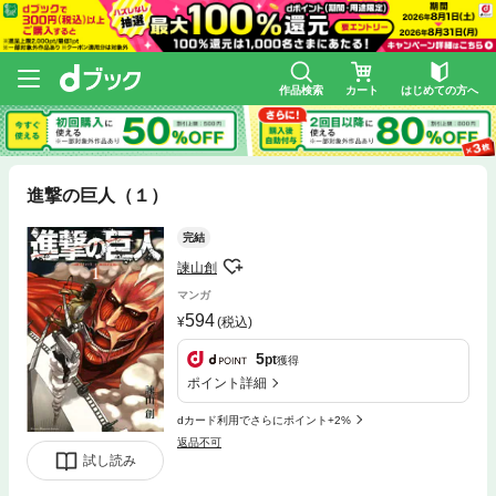
作品検索
カート
はじめての方へ
進撃の巨人（１）
完結
諫山創
マンガ
594
(税込)
5
pt
獲得
ポイント詳細
dカード利用でさらにポイント+2%
返品不可
試し読み