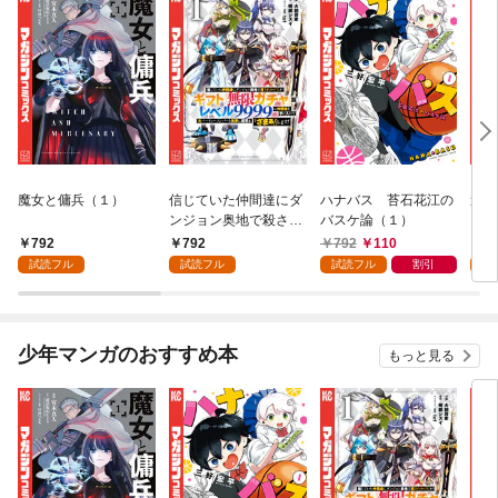
魔女と傭兵（１）
信じていた仲間達にダ
ハナバス 苔石花江の
追放
ンジョン奥地で殺され
バスケ論（１）
『自
かけたがギフト『無限
領地
792
792
792
110
7
ガチャ』でレベル９９
強の
試読フル
試読フル
試読フル
割引
試
９９の仲間達を手に入
～最
れて元パーティーメン
で始
バーと世界に復讐＆
拓ス
『ざまぁ！』します！
（１
少年マンガのおすすめ本
もっと見る
（１）