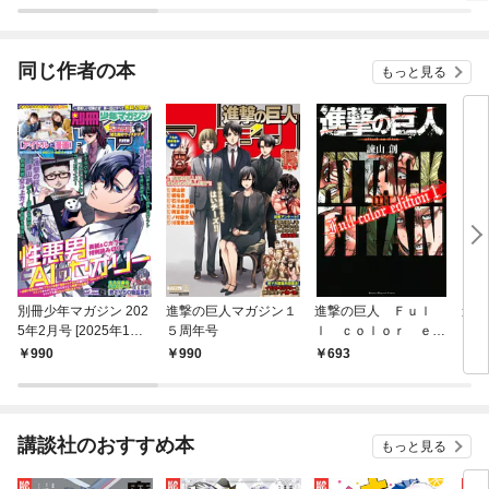
同じ作者の本
もっと見る
別冊少年マガジン 202
進撃の巨人マガジン１
進撃の巨人 Ｆｕｌ
進撃
5年2月号 [2025年1月9
５周年号
ｌ ｃｏｌｏｒ ｅｄ
（１
日発売]
ｉｔｉｏｎ（１）
990
990
693
2,
講談社のおすすめ本
もっと見る