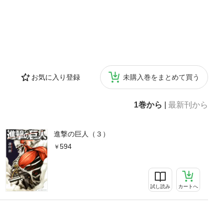
お気に入り登録
未購入巻をまとめて買う
1巻から
|
最新刊から
進撃の巨人（３）
594
試し読み
カートへ