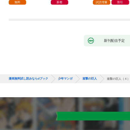
つの間にかヒロイン達
無料
新着
試読増量
割引
から英雄視されるよう
になった件（コミッ
ク） 1巻
新刊配信予定
漫画無料試し読みならdブック
少年マンガ
進撃の巨人
進撃の巨人（４）