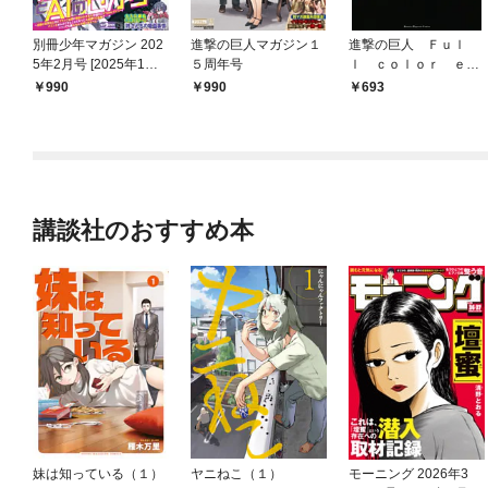
別冊少年マガジン 202
進撃の巨人マガジン１
進撃の巨人 Ｆｕｌ
5年2月号 [2025年1月9
５周年号
ｌ ｃｏｌｏｒ ｅｄ
日発売]
ｉｔｉｏｎ（１）
990
990
693
講談社のおすすめ本
妹は知っている（１）
ヤニねこ（１）
モーニング 2026年3