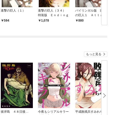
進撃の巨人（１）
進撃の巨人（３４）
バイリンガル版 進撃
特装版 Ｅｎｄｉｎｇ
の巨人１ Ａｔｔａｃ
ｋ ｏｎ Ｔｉｔａ
594
1,078
880
ｎ １
もっと見る
彼岸島 ４８日後…
今夜もシリアルキラー
平成敗残兵すみれちゃ