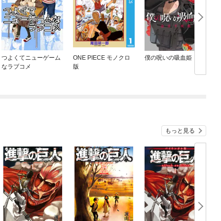
つよくてニューゲーム
ONE PIECE モノクロ
僕の呪いの吸血姫
なラブコメ
版
もっと見る