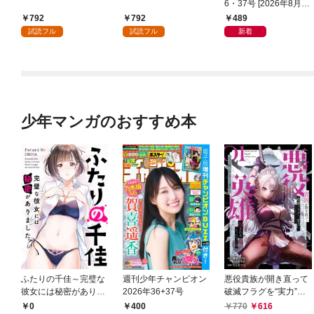
6・37号 [2026年8月6
日発売]
792
792
489
試読フル
試読フル
新着
少年マンガのおすすめ本
ふたりの千佳～完璧な
週刊少年チャンピオン
悪役貴族が開き直って
彼女には秘密がありま
2026年36+37号
破滅フラグを“実力”で
した(1)
叩き折っていたら、い
0
400
770
616