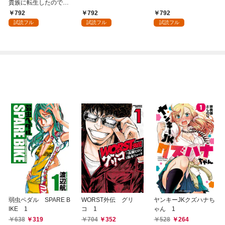
貴族に転生したので、
外れスキル【テイム】
792
792
792
を駆使して最強を目指
試読フル
試読フル
試読フル
してみた（１）
弱虫ペダル SPARE B
WORST外伝 グリ
ヤンキーJKクズハナち
IKE 1
コ 1
ゃん 1
638
319
704
352
528
264