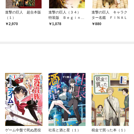
進撃の巨人 超合本版
進撃の巨人（３４）
進撃の巨人 キャラク
（１）
特装版 Ｂｅｇｉｎｎ
ター名鑑 ＦＩＮＡＬ
ｉｎｇ
2,970
1,078
880
ゲーム中盤で死ぬ悪役
社長と酒と星（１）
税金で買った本（１）