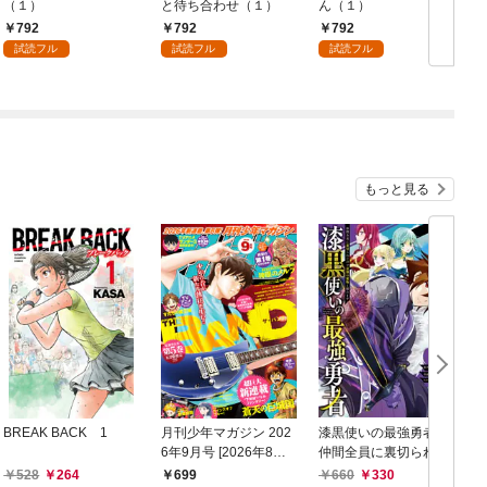
（１）
と待ち合わせ（１）
ん（１）
792
792
792
試読フル
試読フル
試読フル
もっと見る
BREAK BACK 1
月刊少年マガジン 202
漆黒使いの最強勇者
6年9月号 [2026年8月6
仲間全員に裏切られた
日発売]
ので最強の魔物と組み
528
264
699
660
330