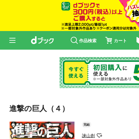
作品検索
カート
進撃の巨人（４）
完結
諫山創