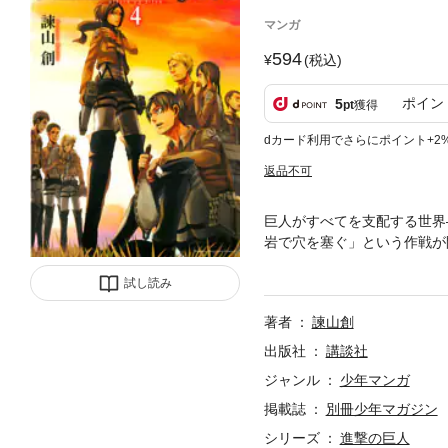
マンガ
594
(税込)
ポイン
5
pt
獲得
dカード利用でさらにポイント+2
返品不可
巨人がすべてを支配する世界
岩で穴を塞ぐ」という作戦が
う。エレンはアルミンの必死
試し読み
著者
諫山創
出版社
講談社
ジャンル
少年マンガ
掲載誌
別冊少年マガジン
シリーズ
進撃の巨人