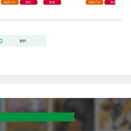
ます 1巻
試読フル
割引
新着
試読フル
割引
無料