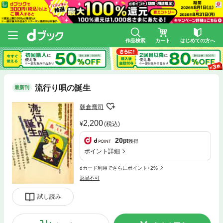
作品検索
カート
はじめての方へ
流行り唄の誕生
最新刊
朝倉喬司
2,200
(税込)
20
pt
獲得
ポイント詳細
dカード利用でさらにポイント+2%
返品不可
試し読み