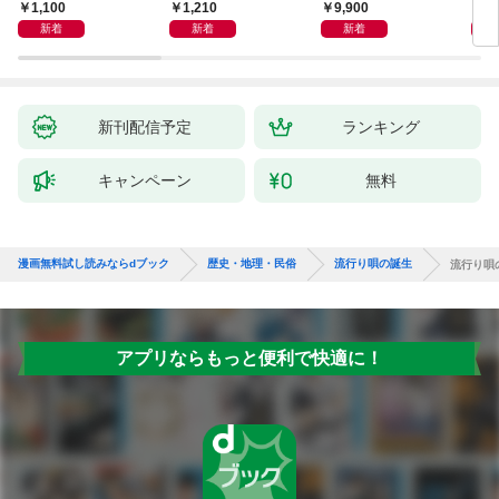
迫る
1,100
1,210
9,900
1,
新着
新着
新着
新刊配信予定
ランキング
キャンペーン
無料
漫画無料試し読みならdブック
歴史・地理・民俗
流行り唄の誕生
流行り唄
アプリならもっと便利で快適に！