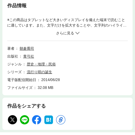
作品情報
※この商品はタブレットなど大きいディスプレイを備えた端末で読むこと
に適しています。また、文字だけを拡大することや、文字列のハイライ
ト、検索、辞書の参照、引用などの機能が使用できません。漂泊芸能民の
記憶と近代に迫る
著者
朝倉喬司
出版社
青弓社
ジャンル
歴史・地理・民俗
シリーズ
流行り唄の誕生
電子版配信開始日
2014/06/28
ファイルサイズ
32.08 MB
作品をシェアする