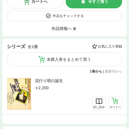
カートへ
今すぐ買う
作品をチェックする
作品情報へ
シリーズ
全1冊
お気に入り登録
未購入巻をまとめて買う
1巻から
|
最新刊から
流行り唄の誕生
2,200
試し読み
カートへ