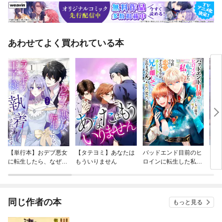
あわせてよく買われている本
【単行本】おデブ悪女
【タテヨミ】あなたは
バッドエンド目前のヒ
【タ
に転生したら、なぜか
もういりません
ロインに転生した私、
リ〜
ラスボス王子様に執着
今世では恋愛するつも
されています
りがチートな兄が離し
てくれません！？@C
OMIC
同じ作者の本
もっと見る