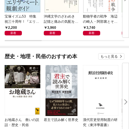
宝塚イズム53 特集
沖縄文学のざわめき
動物学者の戦争 海辺
事例
祝三十周年！『エリザ
記憶と痛みの気配をな
の畸人・阿部襄とその
ス論
ベート』観劇ガイド
ぞる
時代
2,200
3,960
3,740
2,
新着
新着
新着
歴史・地理・民俗のおすすめ本
もっと見る
お地蔵さん 救いの説
君主で読み解く世界史
漢代官吏登用制度の研
親
話・歴史・民俗
究（東洋學叢書）
直立