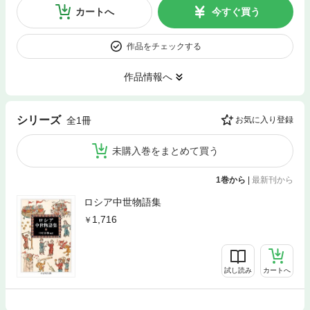
カートへ
今すぐ買う
作品をチェックする
作品情報へ
シリーズ
全1冊
お気に入り登録
未購入巻をまとめて買う
1巻から
|
最新刊から
ロシア中世物語集
1,716
試し読み
カートへ