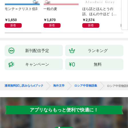
モンテ＝クリスト伯3
一粒の麦
ほら話とほんとうの
美し
話、ほんの十ほど［新
装版］
1,650
1,870
2,574
1,
新着
新着
新着
新刊配信予定
ランキング
キャンペーン
無料
漫画無料試し読みならdブック
海外文学
ロシア中世物語集
ロシア中世物語
アプリならもっと便利で快適に！