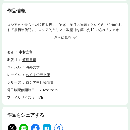
作品情報
ロシア史の最も古い時期を扱い「過ぎし年月の物語」という名でも知られ
る『原初年代記』、ロシア的キリスト教精神を築いた12世紀の『フェオド
ーシイ聖人伝』、『ニーベルンゲンの歌』などと並び称される傑作『イー
ゴリ軍記』など、名高いロシアの中世物語を集成。11世紀からピョートル
1世登場前夜の17世紀末までの作品を、文学的な見地から幅広く編纂した
ものとして類がない。各作品解説に加え、ロシア中世文学の表現上の特徴
著者
中村喜和
やその史的展開についての概説も収録。世界文学の中に特異な位置を占め
出版社
筑摩書房
るロシア中世文学を知るための、色褪せない物語集。
ジャンル
海外文学
レーベル
ちくま学芸文庫
シリーズ
ロシア中世物語集
電子版配信開始日
2025/06/06
ファイルサイズ
- MB
作品をシェアする