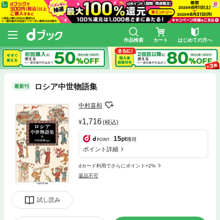
作品検索
カート
はじめての方へ
ロシア中世物語集
最新刊
中村喜和
1,716
(税込)
15
pt
獲得
ポイント詳細
dカード利用でさらにポイント+2%
返品不可
試し読み