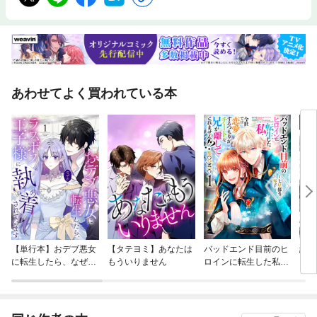
あわせてよく買われている本
【単行本】おデブ悪女
【タテヨミ】あなたは
バッドエンド目前のヒ
結界
に転生したら、なぜか
もういりません
ロインに転生した私、
ラスボス王子様に執着
今世では恋愛するつも
されています
りがチートな兄が離し
てくれません！？@C
OMIC