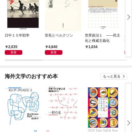
日中１５年戦争
宣長とベルクソン
世界政治１ ――民主
石原
化と権威主義化
導か
2,035
4,840
1,
1,034
新着
新着
海外文学のおすすめ本
もっと見る