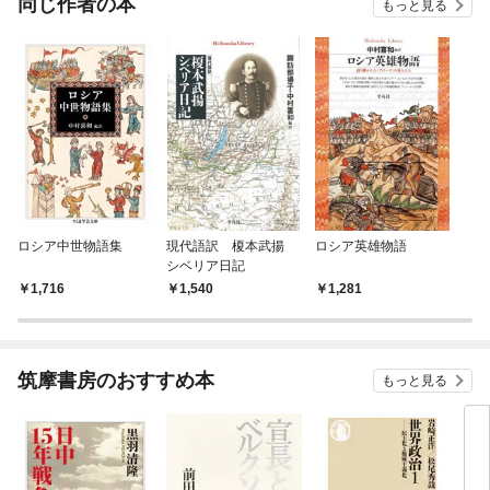
同じ作者の本
もっと見る
ロシア中世物語集
現代語訳 榎本武揚
ロシア英雄物語
シベリア日記
1,716
1,540
1,281
筑摩書房のおすすめ本
もっと見る