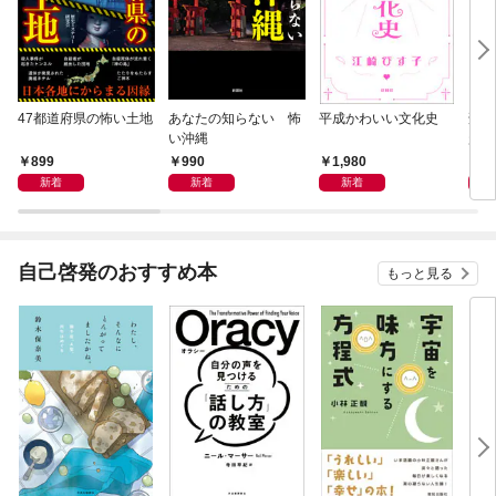
47都道府県の怖い土地
あなたの知らない 怖
平成かわいい文化史
刑務
い沖縄
起き
30
899
990
1,980
1,
新着
新着
新着
自己啓発のおすすめ本
もっと見る