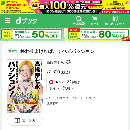
作品検索
カート
はじめての方へ
終わりよければ、すべてパッション！
最新刊
高橋奈七永
2,500
(税込)
22
pt
獲得
ポイント詳細
dカード利用でさらにポイント+2%
返品不可
試し読み