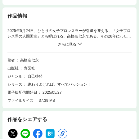
作品情報
2025年5月24日、ひとりの女子プロレスラーが引退を迎える。「女子プロ
レス界の人間国宝」とも呼ばれる、高橋奈七永である。その28年にわたる
プロレス人生は、まさに波乱万丈。高校を中退し、憧れだった全日本女子
プロレスに入門するも、デビュー２年目に会社が倒産。新生全女の中心選
手として奮闘し、悲願のチャンピオンベルトを獲得するもケガで返上。そ
の療養中に全女は解散してしまう。その後は新団体の旗揚げに３度関わる
著者
高橋奈七永
も、相次いで離脱。度重なるケガ、そして経営者・プロレスラーとしての
出版社
彩図社
プレッシャー……精神的に追い詰められた結果、ついにはうつ病を発症し
てしまう。しかし、それでも高橋奈七永は闘い続けた。何度倒れても、そ
ジャンル
自己啓発
の度に立ち上がり、また前に向かって進んできた。なぜなら、それこそが
シリーズ
終わりよければ、すべてパッション！
プロレスラーだから……。「格闘女神ATHENA」が生んだ伝説のユニット
『キッスの世界』同窓会対談のほか、プロレスの師匠である日高郁人選手
電子版配信開始日
2025/05/27
との対談も収録。希少写真も多数掲載。読めば「パッション！」が湧いて
ファイルサイズ
37.39 MB
くる、高橋奈七永28年の集大成！
作品をシェアする