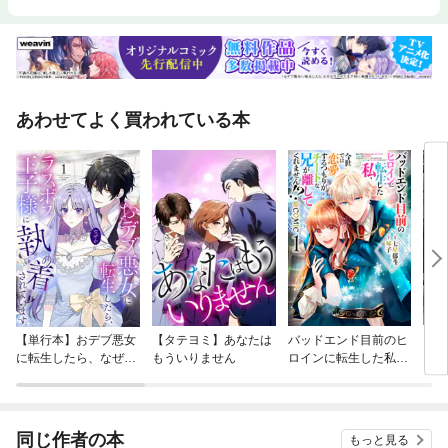
あわせてよく買われている本
【単行本】おデブ悪女
【タテヨミ】あなたは
バッドエンド目前のヒ
【タ
に転生したら、なぜか
もういりません
ロインに転生した私、
リ〜
ラスボス王子様に執着
今世では恋愛するつも
されています
りがチートな兄が離し
てくれません！？@C
OMIC
同じ作者の本
もっと見る