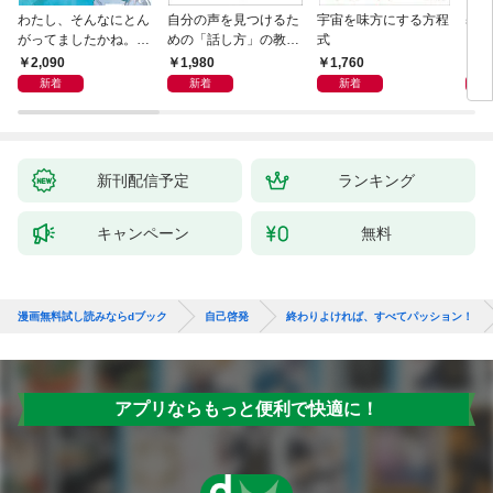
わたし、そんなにとん
自分の声を見つけるた
宇宙を味方にする方程
基地
がってましたかね。
めの「話し方」の教
式
るた
獅子座、Ａ型、丙午は
室 Ｏｒａｃｙ（オラ
2,090
1,980
1,760
2,
めぐる
シー）
新着
新着
新着
新刊配信予定
ランキング
キャンペーン
無料
漫画無料試し読みならdブック
自己啓発
終わりよければ、すべてパッション！
アプリならもっと便利で快適に！