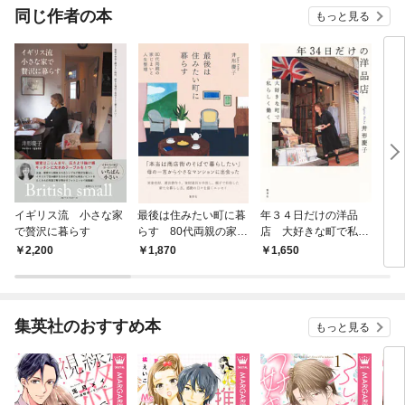
同じ作者の本
もっと見る
イギリス流 小さな家
最後は住みたい町に暮
年３４日だけの洋品
イギ
で贅沢に暮らす
らす 80代両親の家じ
店 大好きな町で私ら
ちゃ
まいと人生整理
しく働く
よく
2,200
1,870
1,650
1,
集英社のおすすめ本
もっと見る