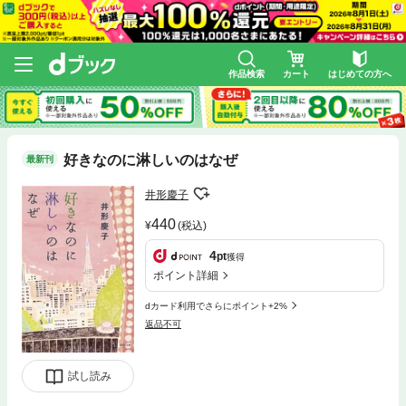
作品検索
カート
はじめての方へ
好きなのに淋しいのはなぜ
最新刊
井形慶子
440
(税込)
4
pt
獲得
ポイント詳細
dカード利用でさらにポイント+2%
返品不可
試し読み