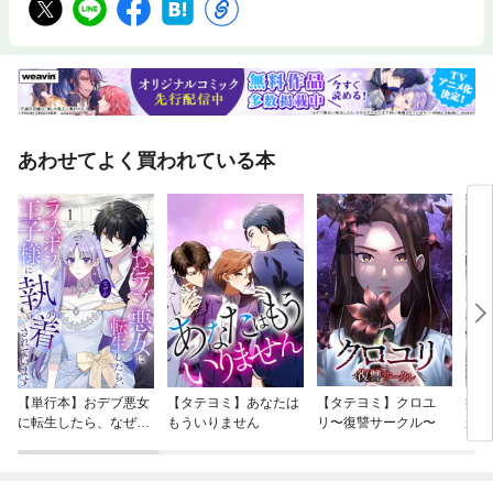
あわせてよく買われている本
【単行本】おデブ悪女
【タテヨミ】あなたは
【タテヨミ】クロユ
病弱
に転生したら、なぜか
もういりません
リ〜復讐サークル〜
が、
ラスボス王子様に執着
ぎて
されています
たち
ね！