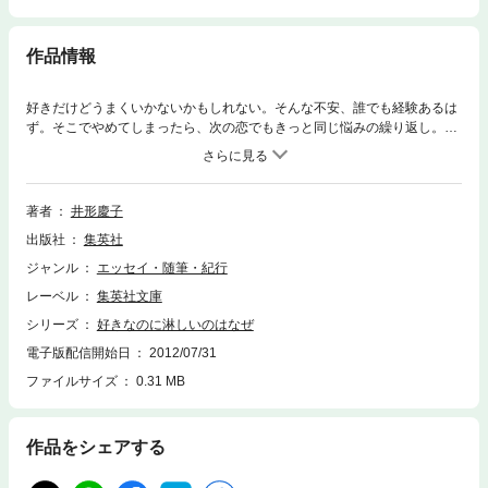
作品情報
好きだけどうまくいかないかもしれない。そんな不安、誰でも経験あるは
ず。そこでやめてしまったら、次の恋でもきっと同じ悩みの繰り返し。初
めから100%理想の相手などいるわけがないから、時間と手間をかけて彼
を自分の理想に育ててみては?｢依存症とマメな男を見分ける｣｢無神経な男
は気弱と知る｣｢浮気は時間と金を抑える｣など、豊富な具体例とともに、
悩める女性にエールを送る恋愛エッセイ。
著者
井形慶子
出版社
集英社
ジャンル
エッセイ・随筆・紀行
レーベル
集英社文庫
シリーズ
好きなのに淋しいのはなぜ
電子版配信開始日
2012/07/31
ファイルサイズ
0.31 MB
作品をシェアする