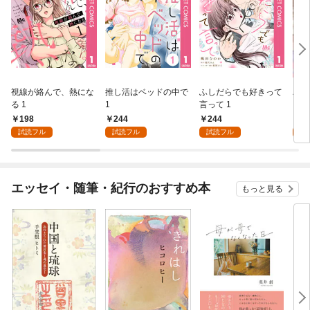
視線が絡んで、熱にな
推し活はベッドの中で
ふしだらでも好きって
パー
る 1
1
言って 1
ーシ
198
244
244
1
試読フル
試読フル
試読フル
試
エッセイ・随筆・紀行のおすすめ本
もっと見る