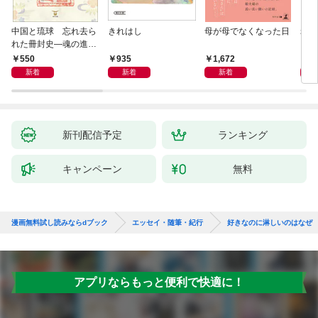
中国と琉球 忘れ去ら
きれはし
母が母でなくなった日
老い
れた冊封史―魂の進化
―
550
935
1,672
1,
新着
新着
新着
新刊配信予定
ランキング
キャンペーン
無料
漫画無料試し読みならdブック
エッセイ・随筆・紀行
好きなのに淋しいのはなぜ
アプリならもっと便利で快適に！