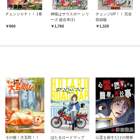
チェンジＵＰ！！ 1巻
神様はサウスポー シリ
チェンジUP！！ 完全
ーズ 超合本(1)
収録版
660
1,760
1,320
その猫！大五郎！！
ほたるロードマップ
心霊を探すだけの簡単