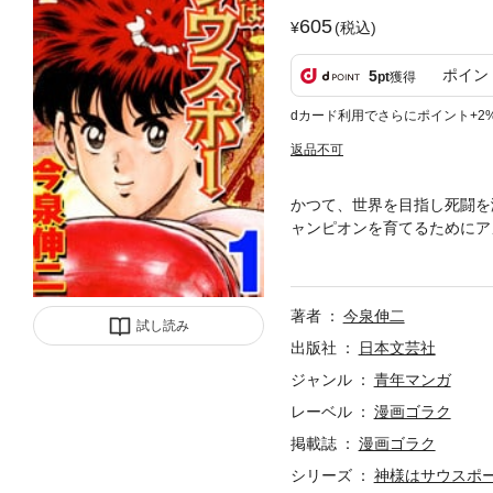
605
(税込)
ポイン
5
pt
獲得
dカード利用でさらにポイント+2
返品不可
かつて、世界を目指し死闘を
ャンピオンを育てるためにア
果たすために帰国。ライバル
互いの父が果たせなかった夢
著者
今泉伸二
試し読み
出版社
日本文芸社
ジャンル
青年マンガ
レーベル
漫画ゴラク
掲載誌
漫画ゴラク
シリーズ
神様はサウスポ