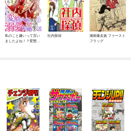
私のこと嫌いって言い
社内探偵
湘南爆走族 ファースト
ましたよね！？変態公
フラッグ
爵による困った溺愛結
婚生活