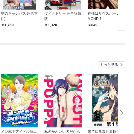
空のキャンバス 超合本
ヴィクトリー 完全収録
神様はサウスポーDIA
(1)
版
MOND 1
1,760
1,320
649
もっと見る
メン地下アイドル沼エ
私のかわいい犬だから
果て戻る異世界転生～