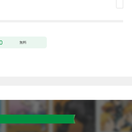
殴って生きる事にしま
した。１
無料