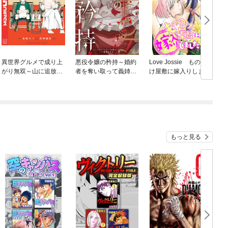
異世界グルメで成り上
悪役令嬢の矜持～婚約
Love Jossie ものの
がり無双～山に追放さ
者を奪い取って義姉を
け屋敷に嫁入りしまし
れたので、のんびりキ
追い出した私は、どう
た
ャンプを楽しんでいた
やら今から破滅するよ
らいつの間にか強くな
うです。～（コミッ
っていて、王侯貴族や
ク）
実力者たちが俺を放っ
ておいてくれません。
一方、俺を追放した貴
もっと見る
族たちは破滅が始まる
～