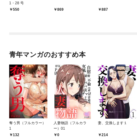
1・28 号
￥550
869
887
青年マンガのおすすめ本
奪う男（フルカラー）
人妻物語（フルカラ
妻、交換します１
1
ー）01
0
132
214