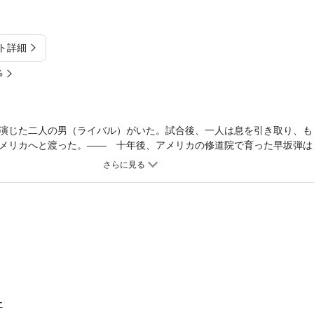
ト詳細
%
演じた二人の男（ライバル）がいた。試合後、一人は息を引き取り、も
メリカへと渡った。―― 十年後、アメリカの修道院で育った早坂弾は
だった男の子供、井上旭と美鈴兄妹の家に居候する。旭が経営するジム
、ボクシングの世界チャンピオンを目指す！
ー