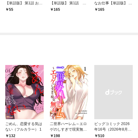
【単話版】 第1話 おば
【単話版】 第1話 VO
なお仕事【単話版】 第
あちゃんと猫
L①
1話 S外科病院①
55
165
165
ごめん、恋愛する気は
二世界ハーレム～エロ
ビッグコミック 2026
ない（フルカラー） 1
ゲのしすぎで現実無双
年16号（2026年8月7
～１
日発売）
132
198
￥510