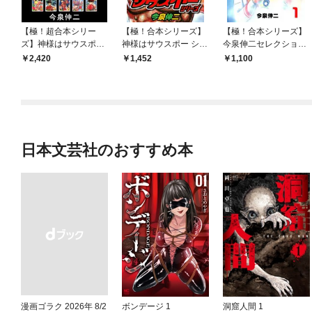
【極！超合本シリー
【極！合本シリーズ】
【極！合本シリーズ】
ズ】神様はサウスポー
神様はサウスポー シリ
今泉伸二セレクション
シリーズ1巻
ーズ1巻
1巻
2,420
1,452
1,100
日本文芸社のおすすめ本
漫画ゴラク 2026年 8/2
ボンデージ 1
洞窟人間 1