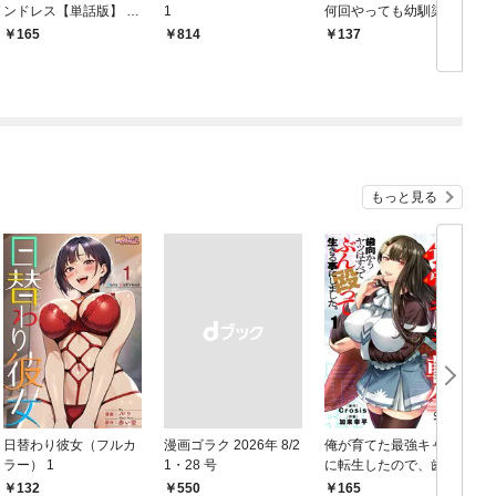
ンドレス【単話版】 第
1
何回やっても幼馴染に
1
1話 新曲のセンター選
辿り着けない～【単話
165
814
137
び
版】 第1話
もっと見る
日替わり彼女（フルカ
漫画ゴラク 2026年 8/2
俺が育てた最強キャラ
ラー） 1
1・28 号
に転生したので、歯向
かうヤツはすべてぶん
132
￥550
165
￥