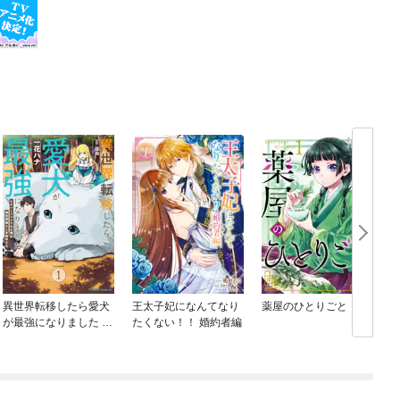
異世界転移したら愛犬
王太子妃になんてなり
薬屋のひとりごと
が最強になりました ～
たくない！！ 婚約者編
喚
シルバーフェンリルと
俺が異世界暮らしを始
めたら～ THE COMIC