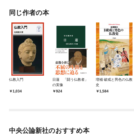
同じ作者の本
仏教入門
日蓮 「闘う仏教者」
増補 破戒と男色の仏教
の実像
史
1,034
924
1,584
中央公論新社のおすすめ本