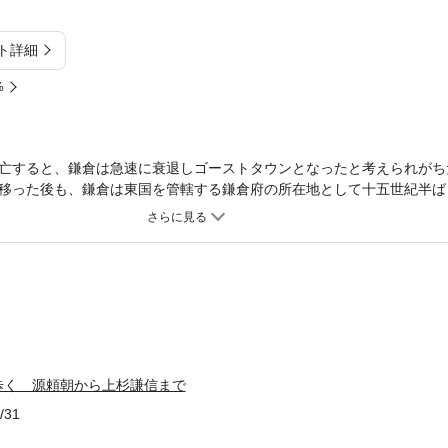
ト詳細
%
亡すると、鎌倉は急速に衰退しゴーストタウンとなったと考えられがち
移った後も、鎌倉は東国を管轄する鎌倉府の所在地として十五世紀半ば
、幕府滅亡後はほとんど知られることのない都市鎌倉とはいかなるもの
の足跡を寺社や史跡に尋ねながら、謎に包まれた鎌倉の中世を歩く。
歩く 源頼朝から上杉謙信まで
/31