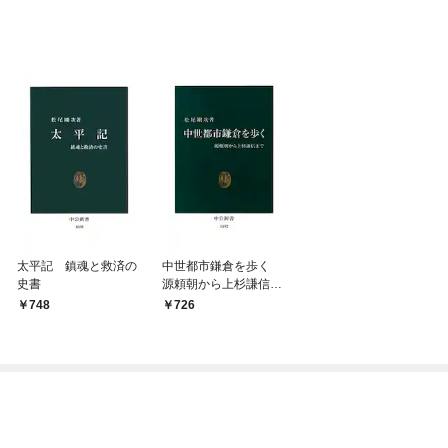
太平記 鎮魂と救済の
中世都市鎌倉を歩く
史書
源頼朝から上杉謙信ま
で
748
726