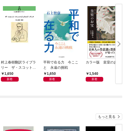
村上春樹翻訳ライブラ
平和で在る力 今ここ
カラー版 皇室のお宝
リー ザ・スコット・
と 永遠の挑戦
フィッツジェラルド・
1,650
1,650
1,540
ブック
新着
新着
新着
もっと見る