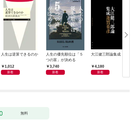
人生は逆算できるのか
人生の優先順位は「５
大江健三郎論集成
つの富」が決める
1,012
3,740
4,180
新着
新着
新着
無料