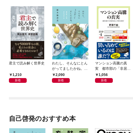
君主で読み解く世界史
わたし、そんなにとん
マンション高騰の真
がってましたかね。
実 都市部の「非居住
獅子座、Ａ型、丙午は
化」が街を壊す
1,210
2,090
1,056
めぐる
新着
新着
新着
自己啓発のおすすめ本