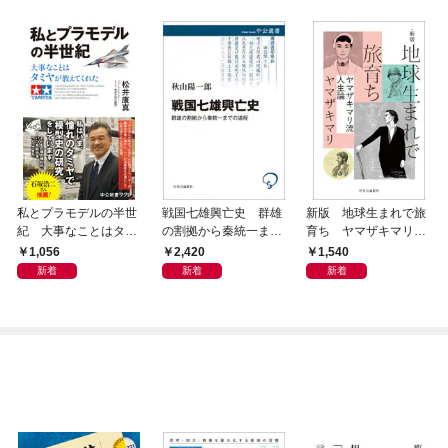
私とプラモデルの半世
戦国七雄興亡史 群雄
新版 地球生まれで旅
紀 大事なことはタミ
の割拠から秦統一まで
育ち ヤマザキマリ流
ヤが教えてくれた
の道程
人生論
1,056
2,420
1,540
新着
新着
新着