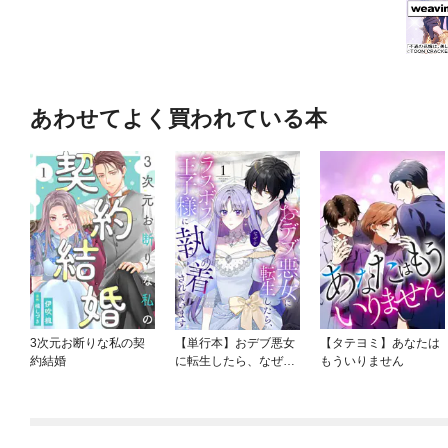
あわせてよく買われている本
3次元お断りな私の契
【単行本】おデブ悪女
【タテヨミ】あなたは
約結婚
に転生したら、なぜか
もういりません
ラスボス王子様に執着
されています