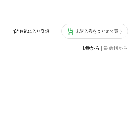
お気に入り登録
未購入巻をまとめて買う
1巻から
|
最新刊から