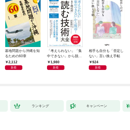
基地問題から沖縄を知
「考えられない」「集
相手も自分も「否定し
るための60章
中できない」から脱
ない」言い換え手帖
却！ AI時代の読む技
2,112
1,980
924
術大全
新着
新着
新着
ランキング
キャンペーン