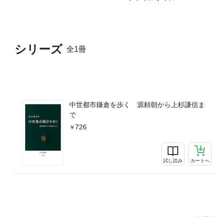
シリーズ
全1冊
中世都市鎌倉を歩く 源頼朝から上杉謙信ま
で
726
試し読み
カートへ