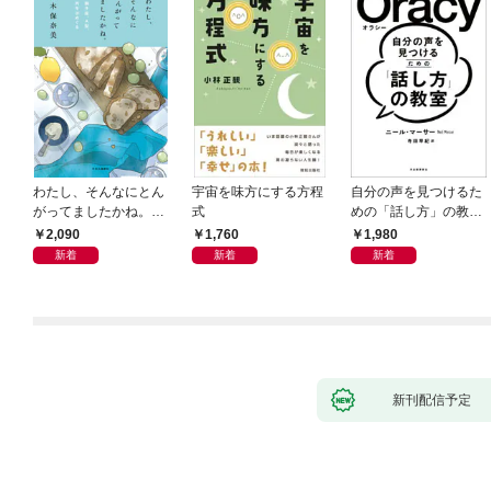
わたし、そんなにとん
宇宙を味方にする方程
自分の声を見つけるた
がってましたかね。
式
めの「話し方」の教
獅子座、Ａ型、丙午は
室 Ｏｒａｃｙ（オラ
2,090
1,760
1,980
めぐる
シー）
新着
新着
新着
新刊配信予定