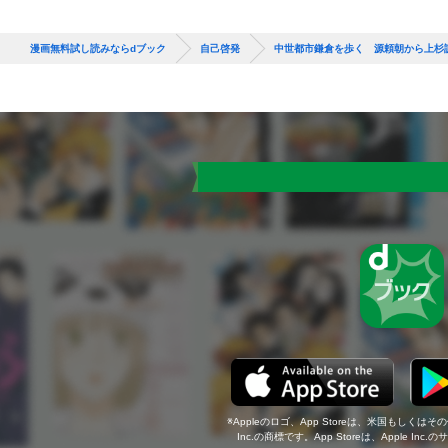
漫画無料試し読みならdブック
自己啓発
中世都市鎌倉を歩く 源頼朝から上杉
Appleのロゴ、App Storeは、米国もしくはそ
Inc.の商標です。App Storeは、Apple In