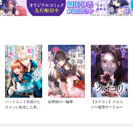
バッドエンド目前のヒ
結界師の一輪華
【タテヨミ】クロユ
ロインに転生した私、
リ〜復讐サークル〜
今世では恋愛するつも
りがチートな兄が離し
てくれません！？@C
OMIC