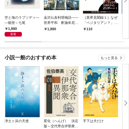
空と海のラプソディ―
金沢仏舎利塔物語――
［異界見聞録１］なぜ
オペ
―能登～七尾
世界平和 釈迦牟尼世
「ベジタリアン？」世
版：
尊：マハトマ・ガンデ
界史人の謎 ――マイ
年編
1,980
1,980
110
1
ィー：藤井日達聖人の
ケル、レノン、ダ・ヴ
ラ鑑
新着
誓願
ィンチ、トルストイ、
ガンジー…！
小説一般のおすすめ本
もっと見る
浄土ヶ浜の天使
変化（へんげ） 決定
手下は犬だけ
マリ
版～交代寄合伊那衆異