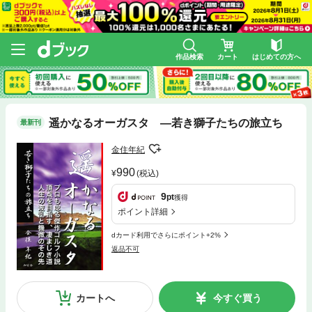
作品検索
カート
はじめての方へ
遥かなるオーガスタ ―若き獅子たちの旅立ち
最新刊
金住年紀
990
(税込)
9
pt
獲得
ポイント詳細
dカード利用でさらにポイント+2%
返品不可
カートへ
今すぐ買う