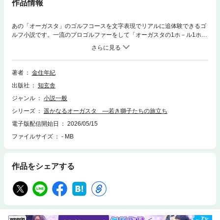
作品情報
あの「オーガスタ」のゴルフコースを文字表現でリアルに追体験できるゴ
ルフ小説です。一流のプロゴルファーをして「オーガスタの1ホ－ル1ホー
ルの特徴や登場してくるプロゴルファーの描写も的確につかんでいて、い
ささか驚いています。また、プロゴルファーである私のゴルフにも参考に
なることが多々ありました。特に、自分がポールになったつもりでゴルフ
をプレーするというのは私には今までにない発想でした。これを実践すれ
著者
金住年紀
ば否定的な思考が浮かばなくなり、コースマネージメントにとても役立ち
出版社
知玄舎
そうです」（牧野裕氏の推薦文から）と言わしめた、傑作の長編ゴルフ道
小説です。タイガー・ウッズを超え、その先のゴルフの頂点を目指す、遙
ジャンル
小説一般
かなる旅路をひた走る若獅子たち。父と師と子と母、家族愛と出生の秘
シリーズ
遥かなるオーガスタ ―若き獅子たちの旅立ち
密、友情と愛と闘いを生き抜く熱き人々の人生の波乱と機微。ゴルフとは
人生の縮図であり、ゴルフを通して人の道に至ることを気づかされる驚き
電子版配信開始日
2026/05/15
の筆致。著者は、ゴルフの専門家と思いきや、何と現役の社会派弁護士に
ファイルサイズ
- MB
して小説家。ゴルフについての読み物としての魅力も、ゴルフを通して歩
む人間関係のおもしろさも兼ね備えた、ユニークな醍醐味のゴルフ小説の
傑作です。
作品をシェアする