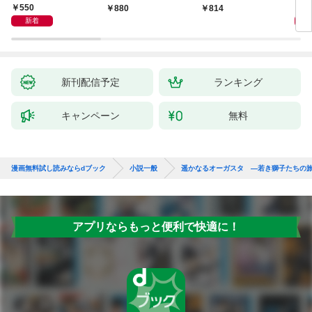
聞（1）～
550
1,
880
814
新着
新刊配信予定
ランキング
キャンペーン
無料
漫画無料試し読みならdブック
小説一般
遥かなるオーガスタ ―若き獅子たちの
アプリならもっと便利で快適に！