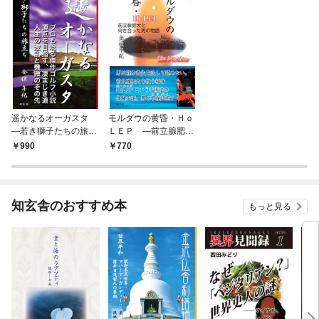
遥かなるオーガスタ
モルダウの黄昏・Ｈｏ
―若き獅子たちの旅立
ＬＥＰ ―前立腺肥大
ち
と向き合った男の物語
990
770
知玄舎のおすすめ本
もっと見る