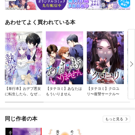
あわせてよく買われている本
【単行本】おデブ悪女
【タテヨミ】あなたは
【タテヨミ】クロユ
病弱
に転生したら、なぜか
もういりません
リ〜復讐サークル〜
が、
ラスボス王子様に執着
ぎて
されています
たち
ね！
同じ作者の本
もっと見る