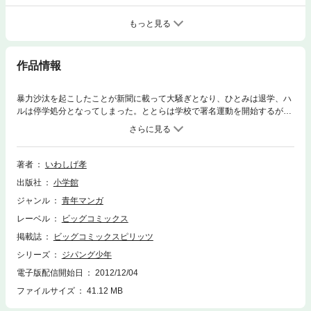
もっと見る
作品情報
暴力沙汰を起こしたことが新聞に載って大騒ぎとなり、ひとみは退学、ハ
ルは停学処分となってしまった。ととらは学校で署名運動を開始するが、
生徒たちはマスコミにまで取り上げられた今回の事件におびえてしまい、
最初署名すると言っていた生徒たちも署名を嫌がるようになる。
著者
いわしげ孝
出版社
小学館
ジャンル
青年マンガ
レーベル
ビッグコミックス
掲載誌
ビッグコミックスピリッツ
シリーズ
ジパング少年
電子版配信開始日
2012/12/04
ファイルサイズ
41.12 MB