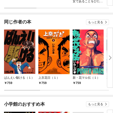
女であることをひた隠
す A Tale of The Gre
at Saint
同じ作者の本
もっと見る
ばんえい駆ける（１）
上京花日（１）
新・花マル伝（１）
花マ
759
759
759
7
小学館のおすすめ本
もっと見る