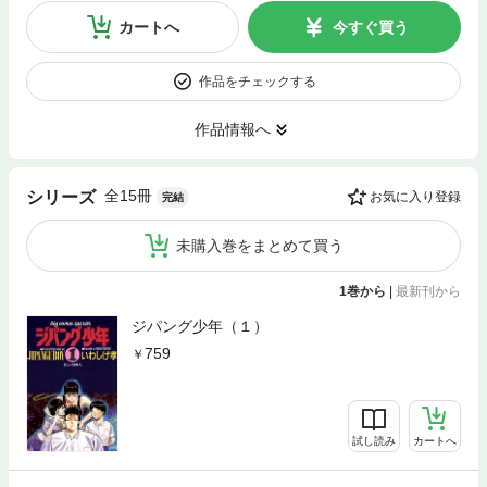
カートへ
今すぐ買う
作品をチェックする
作品情報へ
全15冊
シリーズ
お気に入り登録
完結
未購入巻をまとめて買う
1巻から
|
最新刊から
ジパング少年（１）
759
試し読み
カートへ