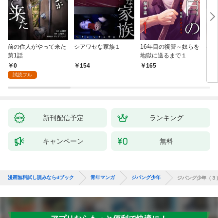
前の住人がやって来た
シアワセな家族１
16年目の復讐～奴らを
ベイ
第1話
地獄に送るまで１
エブ
版】
0
154
165
2
試読フル
新刊配信予定
ランキング
キャンペーン
無料
漫画無料試し読みならdブック
青年マンガ
ジパング少年
ジパング少年（３