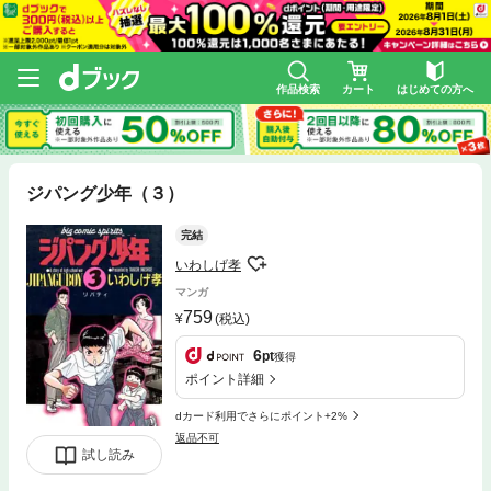
作品検索
カート
はじめての方へ
ジパング少年（３）
完結
いわしげ孝
マンガ
759
(税込)
6
pt
獲得
ポイント詳細
dカード利用でさらにポイント+2%
返品不可
試し読み