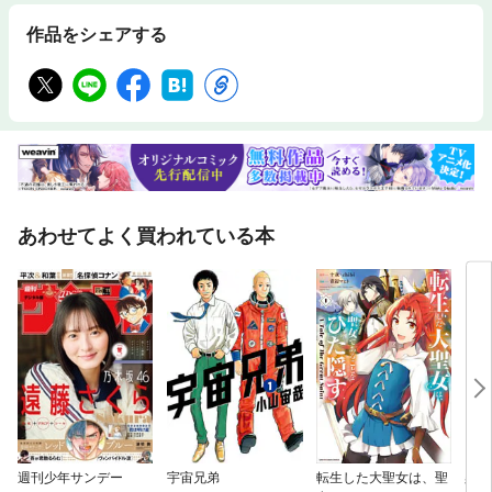
作品をシェアする
あわせてよく買われている本
週刊少年サンデー
宇宙兄弟
転生した大聖女は、聖
柔道