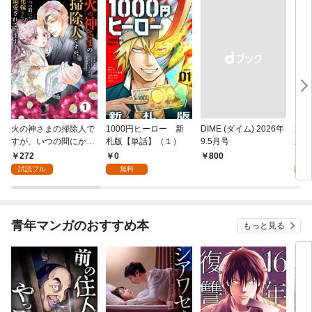
火の神さまの掃除人で
1000円ヒーロー 新
DIME (ダイム) 2026年
追放
すが、いつの間にか花
札版【単話】（１）
9.5月号
かつ
嫁として溺愛されてい
まへ
272
0
1
￥800
ます【単話】（１）
れで
試読フル
無料
試
（１
青年マンガのおすすめ本
もっと見る