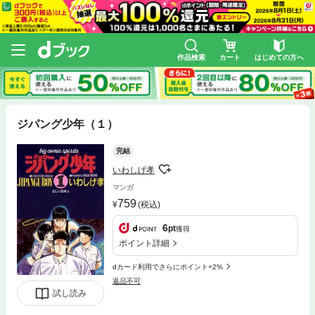
作品検索
カート
はじめての方へ
ジパング少年（１）
完結
いわしげ孝
マンガ
759
(税込)
6
pt
獲得
ポイント詳細
dカード利用でさらにポイント+2%
返品不可
試し読み