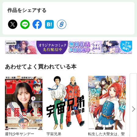
作品をシェアする
あわせてよく買われている本
週刊少年サンデー
宇宙兄弟
転生した大聖女は、聖
柔道