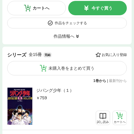
カートへ
今すぐ買う
作品をチェックする
作品情報へ
全15冊
シリーズ
お気に入り登録
完結
未購入巻をまとめて買う
1巻から
|
最新刊から
ジパング少年（１）
759
試し読み
カートへ