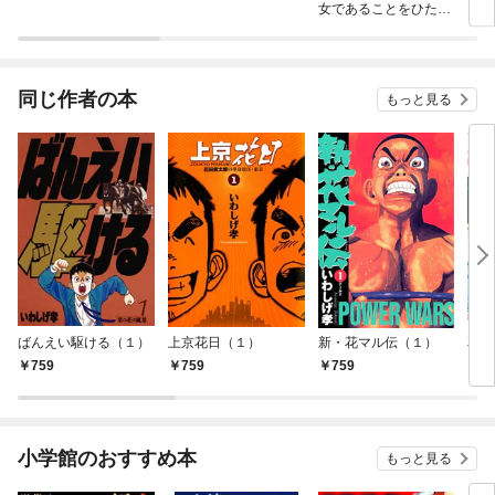
女であることをひた隠
す A Tale of The Gre
at Saint
同じ作者の本
もっと見る
ばんえい駆ける（１）
上京花日（１）
新・花マル伝（１）
花マ
759
759
759
7
小学館のおすすめ本
もっと見る