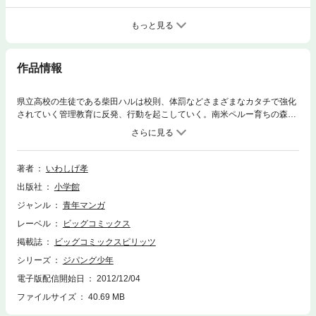
もっと見る
作品情報
県立高校の生徒である柴田ハルは校則、体罰などさまざまなカタチで強化
されていく管理教育に反発、行動を起こしていく。南米ペルー育ちの森と
とら、財閥総帥の孫で鑑別所経験のある巨漢・城山ひとみ、ひとみの幼な
じみでモデルの神島かんなという四人の仲間を得たハルは、理想の学校を
創るという夢を実現させるために彼らと日本を脱出、伝説の黄金郷・エル
ドラドを目指す！1988年から1991年、週刊ビッグコミックスピリッツ連
著者
いわしげ孝
載作品。
出版社
小学館
ジャンル
青年マンガ
レーベル
ビッグコミックス
掲載誌
ビッグコミックスピリッツ
シリーズ
ジパング少年
電子版配信開始日
2012/12/04
ファイルサイズ
40.69 MB