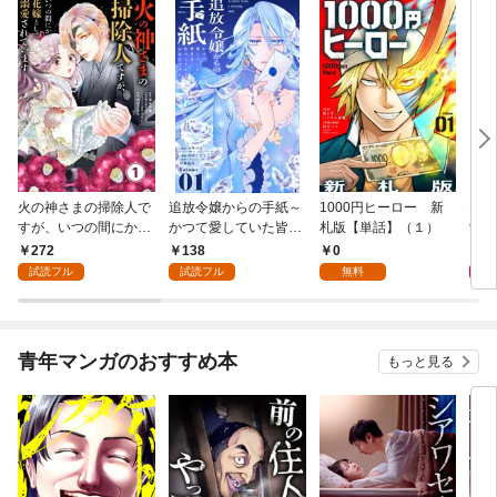
火の神さまの掃除人で
追放令嬢からの手紙～
1000円ヒーロー 新
DIM
すが、いつの間にか花
かつて愛していた皆さ
札版【単話】（１）
9.
嫁として溺愛されてい
まへ 私のことなどお忘
272
138
0
8
ます【単話】（１）
れですか？～【単話】
試読フル
試読フル
無料
（１）
青年マンガのおすすめ本
もっと見る