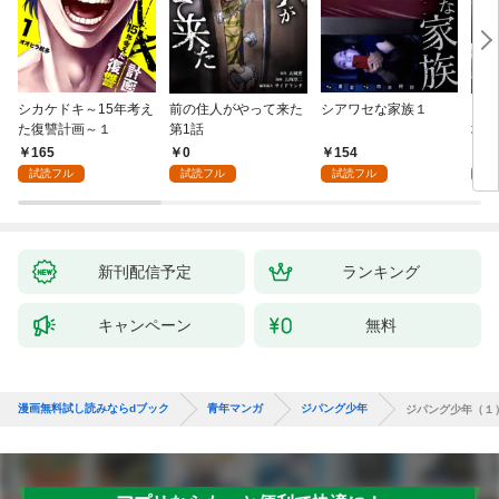
シカケドキ～15年考え
前の住人がやって来た
シアワセな家族１
16
た復讐計画～１
第1話
地獄
165
0
154
1
試読フル
試読フル
試読フル
試
新刊配信予定
ランキング
キャンペーン
無料
漫画無料試し読みならdブック
青年マンガ
ジパング少年
ジパング少年（１